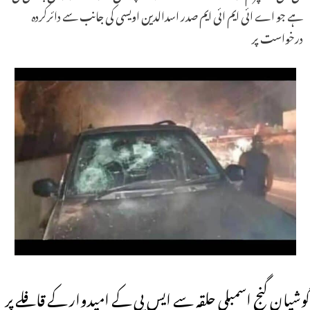
ہے جو اے ائی ایم ائی ایم صدر اسدالدین اویسی کی جانب سے دائرکردہ
درخواست پر
گوشیان گنج اسمبلی حلقہ سے ایس پی کے امیدوار کے قافلے پر