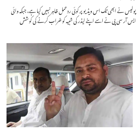
پولیس نے ابھی تک اس ویڈیو پر کوئی ردعمل ظاہر نہیں کیا ہے، جبکہ وائی
ایس آر سی پی نے اسے اپنے لیڈر کی شبیہ کو خراب کرنے کی کوشش