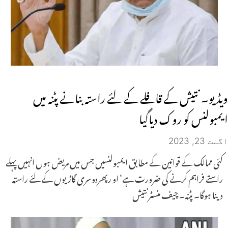
ویڈیو۔ نتیش کے قافلے کے لئے راستہ بنانے پٹنہ میں
ایمبولنس کو روک دیاگیا
اگست 23, 2023
کئی ممالک کے قوانین کے مطابق ایمبولنسیں جس میں مریض ہوں انہیں پہلے
راستے فراہم کرنے کی ضرورت ہے‘ او رپھردوسری گاڑیوں کے لئے راستہ
دینا ہوگا۔ پٹنہ۔ چیف منسٹرنتیش