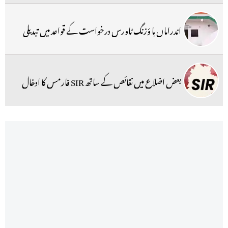
اندراماں ہا ؤزنگ ٹاورس درخواست کے قواعد میں تبدیلی
بعض اضلاع میں نقائص کے ساتھ SIR فارمس کا ادخال