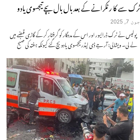
ٹرک سے کا ر ٹکرانے کے بعد بال بال بچے تیجسوی یادو
جون 7, 2025
پولیس نے ٹرک ڈرائیور اور اس کے مددگار کو گرفتار کر کے گاڑی قبضے میں
لے لی۔ ویشالی: آر جے ڈی لیڈر تیجسوی یادو بچ گئے کیونکہ ہفتہ کی صبح