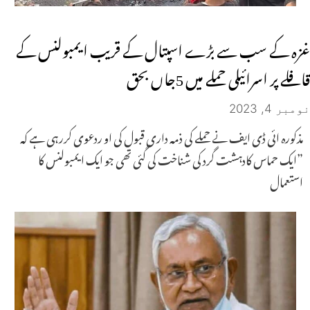
غزہ کے سب سے بڑے اسپتال کے قریب ایمبولنس کے
قافلے پر اسرائیلی حملے میں 5جاں بحق
نومبر 4, 2023
مذکورہ ائی ڈی ایف نے حملے کی ذمہ داری قبول کی او ردعوی کررہی ہے کہ
”ایک حماس کادہشت گرد کی شناخت کی گئی تھی جو ایک ایمبولنس کا
استعمال