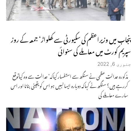
پنجاب میں وزیراعظم کی سکیورٹی سے کھلواڑ‘ جمعہ کے روز
سپریم کورٹ میں معاملے کی سنوائی
جنوری 6, 2022
مذکورہ عدالت عظمی نے سنگھ سے استفسار کیاکہ‘ عدالت سے وہ کیاتوقع
کررہے ہیں؟ سنگھ نے کہاکہ دوبارہ ایسا نہیں ہو اس کو یقینی بنانا اور اس
سارے معاملے کی