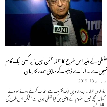
غلطی کے بغیر اس طرح کا حملہ ممکن نہیں‘ یہ کسی ایک کام
نہیں ہے۔ آر اے ڈبلیو کے سابق صدر کا بیان
فروری 18, 2019
پلواماں حملہ۔ حیدرآباد میں ایک تقریب سے خطاب کرتے ہوئے سود نے
کہاکہ ’مجھے نہیں معلوم کے ماضی میں کیا غلطی ہوئی ہے ‘ لیکن اس طرح کی
غلطی کسی