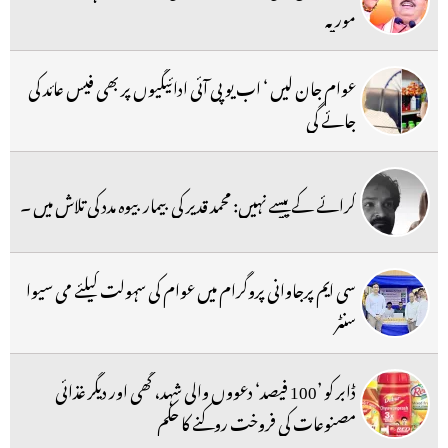
موریہ
عوام جان لیں ‘ اب یو پی آئی ادائیگیوں پر بھی فیس عائد کی
جائے گی
کرائے کے پیسے نہیں: محمد قدیر کی بیمار بیوہ مدد کی تلاش میں ۔
سی ایم پرجاوانی پروگرام میں عوام کی سہولت کیلئے می سیوا
سنٹر
ڈابر کو ’100 فیصد‘ دعووں والی شہد، گھی اور دیگر غذائی
مصنوعات کی فروخت روکنے کا حکم