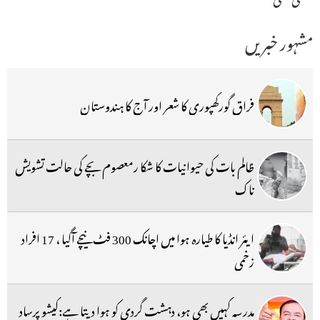
مشہور خبریں
فراق گورکھپوری کا شعر اور آج کا ہندوستان
ظالم بات کی حیوانیات کا شکا رمعصوم بچے کی حالت تشویش
ناک
ایئر انڈیا کا طیارہ ہوا میں اچانک 300 فٹ نیچے آگیا ، 17 افراد
زخمی
مدرسہ کہیں بھی ہو، دہشت گردی کو ہوا دیتا ہے:کیشو پرساد