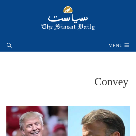
Skip
to
content
MENU
Convey