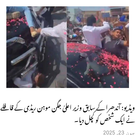
ویڈیو: آندھرا کے سابق وزیر اعلیٰ جگن موہن ریڈی کے قافلے
نے ایک شخص کو کچل دیا۔
جون 23, 2025