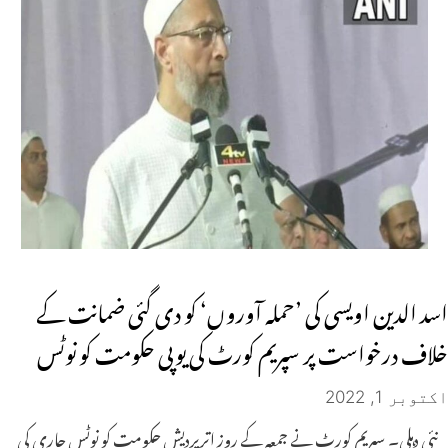
اسد الدین اویسی کی ’حملہ آوروں‘ کو دی گئی ضمانت کے
خلاف درخواست پر سپریم کورٹ کی یوپی حکومت کو نوٹس
اکتوبر 1, 2022
نئی دہلی۔ سپریم کورٹ نے جمعہ کے روز اترپردیش حکومت کو نوٹس جاری کی