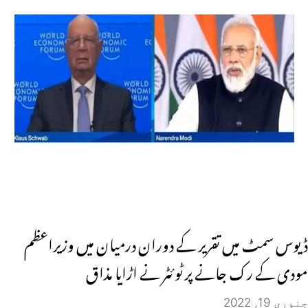
ڈیوس سمٹ میں تقریر کے دوران درمیان میں وزیراعظم
مودی کے رک جانے پر ٹوئٹر نے اڑایا مذاق
جنوری 19, 2022