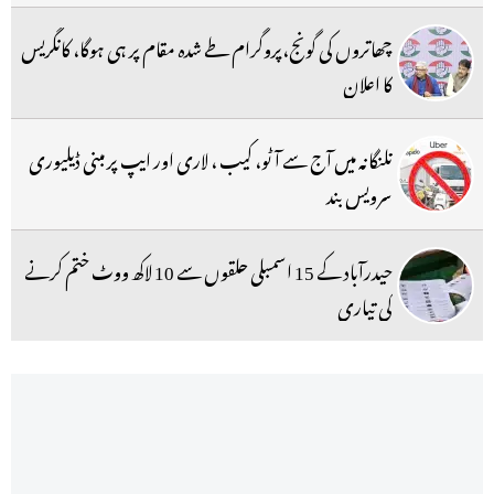
چھاتروں کی گونج،پروگرام طے شدہ مقام پر ہی ہوگا، کانگریس
کا اعلان
تلنگانہ میں آج سے آٹو، کیب ، لاری اور ایپ پر مبنی ڈیلیوری
سرویس بند
حیدرآباد کے 15 اسمبلی حلقوں سے 10 لاکھ ووٹ ختم کرنے
کی تیاری