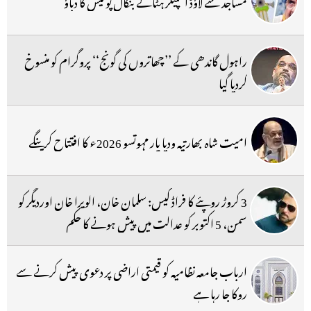
مساجد سے لاؤڈ اسپیکر ہٹانے بنگال پولیس کا دباؤ
راہول گاندھی کے ’’چھاتروں کی گونج‘‘ پروگرام کو منسوخ
کردیا گیا
امیت شاہ بھارتیہ ودیا پار مہوتسو 2026ء کا افتتاح کرینگے
3 کروڑ روپئے کا فراڈ کیس: سلمان خان، الویرا خان اوردیگر کو
سمن، 5 اکتوبر کو عدالت میں پیش ہونے کا حکم
ارباب جامعہ نظامیہ کو قیمتی اراضی پر دعوی پیش کرنے سے
روکا جا رہا ہے