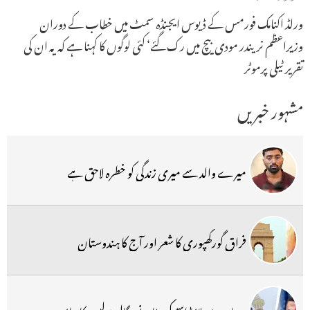
ورلڈ اکنامک فورمس کے ڈیوس ایجنڈہ سمٹ میں خطاب کے دوران
وزیراعظم نریندر مودی بیچ میں رک گئے‘ کئی لوگوں کا کہنا ہے کہ یہ ان کی
تقریر ٹیلی پرموٹر
مشہور خبریں
میرے والد سے میری زندگی کو خطرہ لاحق ہے
فراق گورکھپوری کا شعر اور آج کا ہندوستان