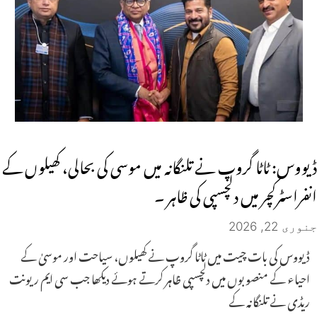
ڈیووس: ٹاٹا گروپ نے تلنگانہ میں موسی کی بحالی، کھیلوں کے
انفراسٹرکچر میں دلچسپی کی ظاہر ۔
جنوری 22, 2026
ڈیووس کی بات چیت میں ٹاٹا گروپ نے کھیلوں، سیاحت اور موسیٰ کے
احیاء کے منصوبوں میں دلچسپی ظاہر کرتے ہوئے دیکھا جب سی ایم ریونت
ریڈی نے تلنگانہ کے