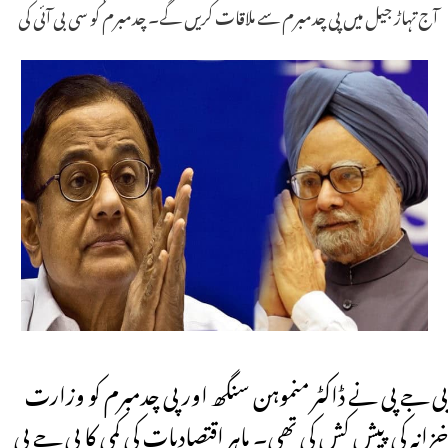
آج تہاڑ جیل میں پی چدمبرم سے ملاقات کریں گے۔ چدمبرم کو سی بی آئی کی
بی جے پی نے ڈاکٹر منموہن سنگھ اور پی چدمبرم کو وزارت
خزانہ کی پیش کش کی تھی۔ ماہر اقتصادیات کی کمی کا بی جے پی