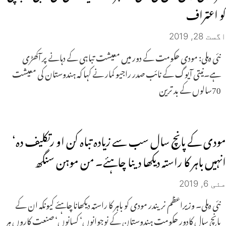
کو اعتراف
اگست 28, 2019
نئی دہلی: مودی حکومت کے دور میں معیشت تباہی کے دہانے پر آکھڑی
ہے۔نیتی آیوگ کے نائب صدر راجیو کمار نے کہا کہ ہندوستان کی معیشت
70سالوں کے بد ترین
مودی کے پانچ سال سب سے زیادہ تباہ کن او رتکلیف دہ‘
انہیں باہر کا راستہ دیکھا دینا چاہئے۔ من موہن سنگھ
مئی 6, 2019
نئی دہلی۔ وزیراعظم نریندر مودی کو باہر کا راستہ دیکھانا چاہئے کیونکہ ان کے
پانچ سال کادور حکومت ہندوستان کے نوجوانوں‘ کسانوں‘ صنعت کاروں ہر