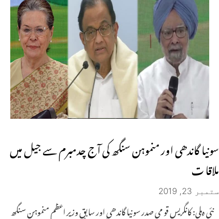
سونیا گاندھی اور منموہن سنگھ کی آج چدمبرم سے جیل میں
ملاقا ت
ستمبر 23, 2019
نئی دہلی: کانگریس قو می صدر سونیا گاندھی اور سابق وزیر اعظم منموہن سنگھ