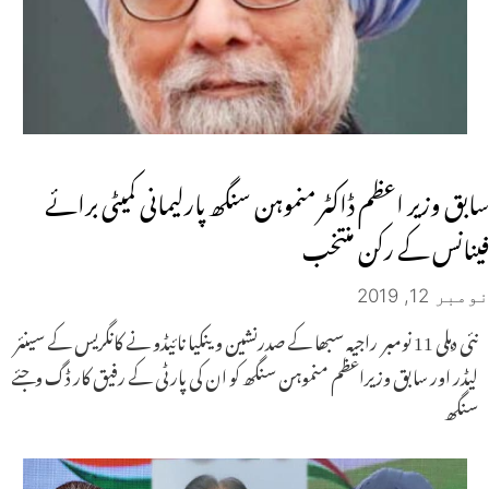
سابق وزیر اعظم ڈاکٹر منموہن سنگھ پارلیمانی کمیٹی برائے
فینانس کے رکن منتخب
نومبر 12, 2019
نئی دہلی 11 نومبر راجیہ سبھا کے صدرنشین وینکیا نائیڈو نے کانگریس کے سینئر
لیڈر اور سابق وزیراعظم منموہن سنگھ کو ان کی پارٹی کے رفیق کار ڈگ وجئے
سنگھ