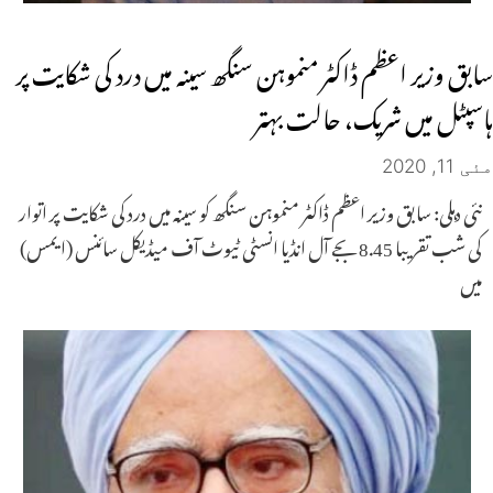
سابق وزیر اعظم ڈاکٹر منموہن سنگھ سینہ میں درد کی شکایت پر
ہاسپٹل میں شریک، حالت بہتر
مئی 11, 2020
نئی دہلی: سابق وزیر اعظم ڈاکٹر منموہن سنگھ کو سینہ میں درد کی شکایت پر اتوار
کی شب تقریبا 8.45 بجے آل انڈیا انسٹی ٹیوٹ آف میڈیکل سائنس (ایمس)
میں