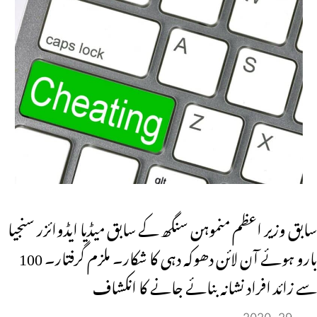
سابق وزیر اعظم منموہن سنگھ کے سابق میڈیا ایڈوائزر سنجیا
بارو ہوئے آن لائن دھوکہ دہی کا شکار۔ ملزم گرفتار۔ 100
سے زائد افراد نشانہ بنائے جانے کا انکشاف