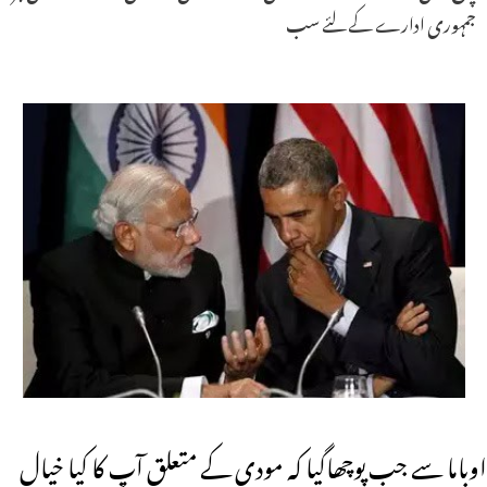
جمہوری ادارے کے لئے سب
اوباما سے جب پوچھاگیا کہ مودی کے متعلق آپ کا کیا خیال