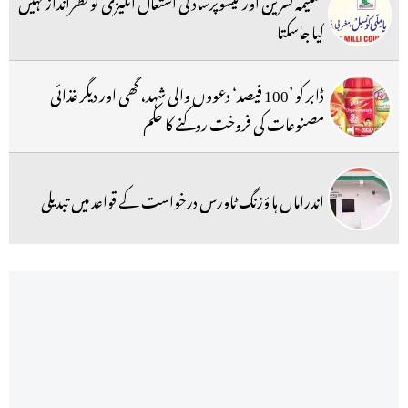
تسلیمہ نسرین اور کیشوپرساد کی اشتعال انگیزی کو نظرانداز نہیں
کیا جاسکتا
ڈابر کو ’100 فیصد‘ دعووں والی شہد، گھی اور دیگر غذائی
مصنوعات کی فروخت روکنے کا حکم
اندراماں ہا ؤزنگ ٹاورس درخواست کے قواعد میں تبدیلی