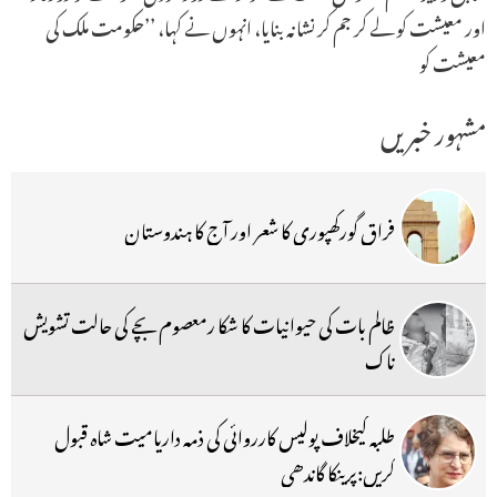
اور معیشت کو لے کر جم کر نشانہ بنایا، انہوں نے کہا، ’’حکومت ملک کی
معیشت کو
مشہور خبریں
فراق گورکھپوری کا شعر اور آج کا ہندوستان
ظالم بات کی حیوانیات کا شکا رمعصوم بچے کی حالت تشویش
ناک
طلبہ کیخلاف پولیس کارروائی کی ذمہ داریامیت شاہ قبول
کریں:پرینکا گاندھی