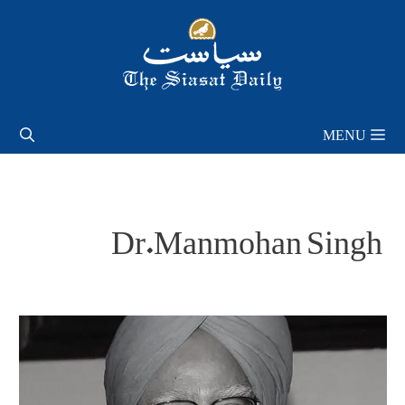
Skip
to
content
MENU
Dr.Manmohan Singh