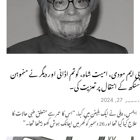
پی ایم مودی، امیت شاہ، گوتم اڈانی اور دیگر نے منموہن
سنگھ کے انتقال پر تعزیت کی۔
دسمبر 27, 2024
ایمس، دہلی نے ایک بلیٹن میں کہا، “اس کا عمر سے متعلق طبی حالات کا
علاج کیا گیا تھا اور 26 دسمبر کو گھر میں اچانک ہوش کھو بیٹھا تھا۔”