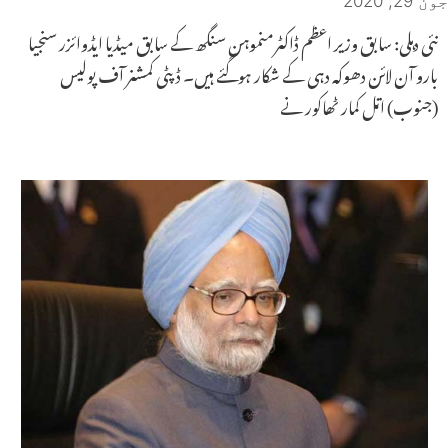
جون 29, 2020
نئی دہلی: سابق وزیر اعظم ڈاکٹرمنموہن سنگھ کے سابق میڈیا ایڈوائزر سنجیا
بارو آن لائن دھوکہ دہی کے شکار ہوگئے ہیں۔ ڈپٹی کمشنر آف پولیس
(جنوب) اتل کمار ٹھاکور نے