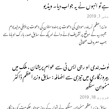
ہے تو انہوں نے یہ جواب دیا۔ ویڈیو
مئی 1, 2019
وزیراعظم نریندر مودی کی دعوت پر ہندوستان کی دعوت پر پہلی مرتبہ یوم
جمہوریہ کے موقع پر تشریف لانے والے امریکہ کے سابق صدر بارک اوباما سے
جب معروف صحافی
نوٹ بندی او رجی ایس ٹی سے عوام پریشان ، ملک میں
بیروزگاری میں تیزی سے اضافہ : سابق وزیراعظم ڈاکٹر
منموہن سنگھ
فروری 18, 2019
سابق وزیر اعظم منموہن سنگھ نے اتوار کے روز مودی حکومت کو روزگار