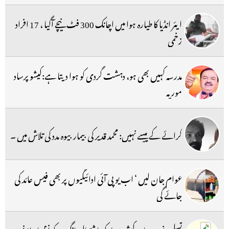
ایئر انڈیا کا طیارہ ہوا میں اچانک 300 فٹ نیچے آگیا ، 17 افراد
زخمی
مدرسہ کہیں بھی ہو، دہشت گردی کو ہوا دیتا ہے:کیشو پرساد
موریہ
کرائے کے پیسے نہیں: محمد قدیر کی بیمار بیوہ مدد کی تلاش میں ۔
عوام جان لیں ‘ اب یو پی آئی ادائیگیوں پر بھی فیس عائد کی
جائے گی