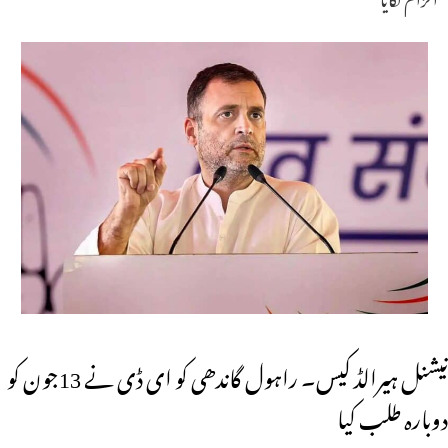
نیشنل ہیرالڈ کیس۔ راہول گاندھی کو ای ڈی نے 13جون کو
دوبارہ طلب کیا