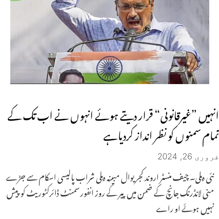
انہیں ”غیرقانونی“ قرار دیتے ہوئے انہوں نے اب تک کے
تمام سمنوں کو نظر انداز کردیاہے
فروری 26, 2024
نئی دہلی۔ چیف منسٹر اروند کجریوال مبینہ دہلی شراب پالیسی اسکام سے جڑے
منی لانڈرنگ جانچ کے ضمن میں پیر کے روز انفورسمنٹ ڈائرکٹوریٹ کو پیش
نہیں ہوئے او راے