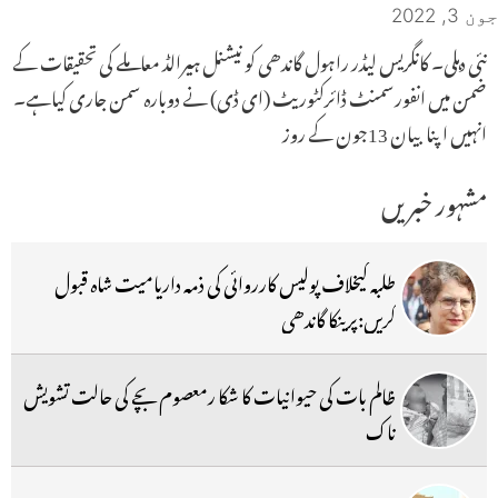
جون 3, 2022
نئی دہلی۔ کانگریس لیڈر راہول گاندھی کو نیشنل ہیرالڈ معاملے کی تحقیقات کے
ضمن میں انفورسمنٹ ڈائرکٹوریٹ (ای ڈی) نے دوبارہ سمن جاری کیاہے۔
انہیں اپنا بیان 13جون کے روز
مشہور خبریں
طلبہ کیخلاف پولیس کارروائی کی ذمہ داریامیت شاہ قبول
کریں:پرینکا گاندھی
ظالم بات کی حیوانیات کا شکا رمعصوم بچے کی حالت تشویش
ناک