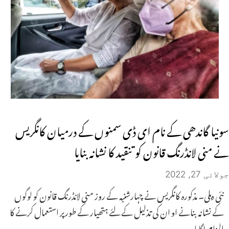
سونیا گاندھی کے نام ای ڈی سمنوں کے درمیان کانگریس
نے منی لانڈرنگ قانون کو تنقید کا نشانہ بنایا
جولائی 27, 2022
نئی دہلی۔ مذکورہ کانگریس نے چہارشنبہ کے روز منی لانڈرنگ قانون کو لوگوں
کے نشانہ بنانے او ان کی تذلیل کے لئے ہتھیار کے طورپر استعمال کرنے کا
الزام لگایا