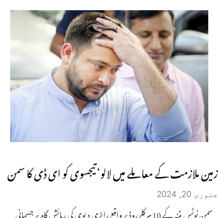
زمین ملازمت کے معاملے میں لالو‘ تیجسوی کو ای ڈی کا سمن
جنوری 20, 2024
سمن نوٹس پٹنہ کے 10سرکلرروڈ پر واقع رابڑی دیوی کی رہائش گاہ پر جسمانی