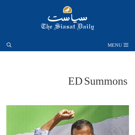
Skip
to
content
MENU
ED Summons