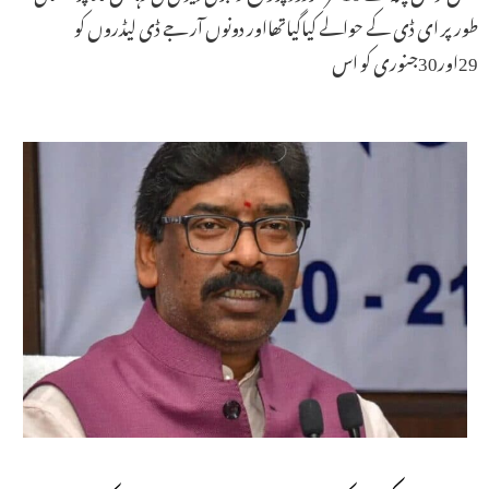
طور پر ای ڈی کے حوالے کیاگیاتھااور دونوں آر جے ڈی لیڈروں کو
29اور30جنوری کو اس