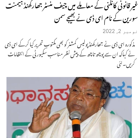
غیر قانونی کانکنی کے معاملے میں چیف منسٹر جھارکھنڈ ہیمنت
سورین کے نام ای ڈی نے بھیجے سمن
نومبر 2, 2022
مذکورہ ای ڈی نے جھارکھنڈ پولیس کمشنر کو بھی مکتوب تحریر کیا کرکے ای ڈی
نے کہاکہ ان سے پوچھ تاچھ کے پیش نظر مناسب سکیورٹی کے انتظامات
کریں۔ نئی