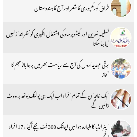
فراق گورکھپوری کا شعر اور آج کا ہندوستان
تسلیمہ نسرین اور کیشوپرساد کی اشتعال انگیزی کو نظرانداز نہیں
کیا جاسکتا
برقی عہدیداروں کی آج سے ریاست بھر میں پرجا باٹا مہم کا
آغاز
ایک خاندان کے تمام افراد اب ایک ہی پولنگ بوتھ پر ووٹ
ڈالیں گے
ایئر انڈیا کا طیارہ ہوا میں اچانک 300 فٹ نیچے آگیا ، 17 افراد
زخمی