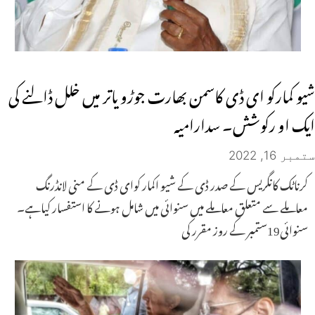
شیو کمارکو ای ڈی کاسمن بھارت جوڑو یاتر میں خلل ڈالنے کی
ایک او رکوشش۔ سدارامیہ
ستمبر 16, 2022
کرناٹک کانگریس کے صدر ڈی کے شیو اکمار کوای ڈی کے منی لانڈرنگ
معاملے سے متعلق معاملے میں سنوائی میں شامل ہونے کا استفسار کیاہے۔
سنوائی19ستمبر کے روز مقرر کی