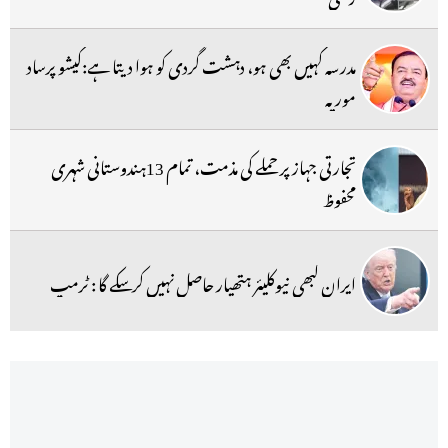
مدرسہ کہیں بھی ہو، دہشت گردی کو ہوا دیتا ہے:کیشو پرساد
موریہ
تجارتی جہاز پر حملے کی مذمت، تمام 13ہندوستانی شہری
محفوظ
ایران کبھی نیوکلیئر ہتھیار حاصل نہیں کرسکے گا : ٹرمپ