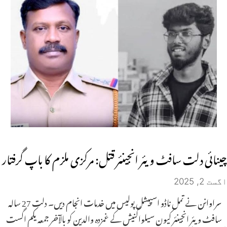
چینائی دلت سافٹ ویئر انجینئر قتل: مرکزی ملزم کا باپ گرفتار
اگست 2, 2025
سراوانن نے تمل ناڈو اسپیشل پولیس میں خدمات انجام دیں۔ دلت 27 سالہ
سافٹ ویئر انجینئر کیون سیلواگنیش کے غمزدہ والدین کو بالآخر جمعہ یکم اگست