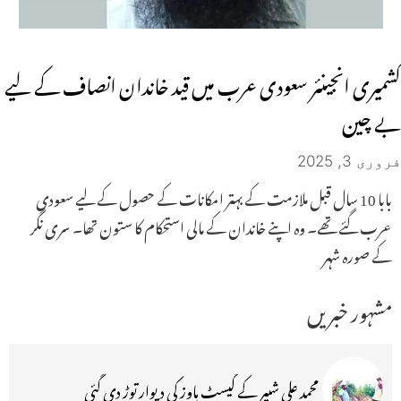
کشمیری انجینئر سعودی عرب میں قید خاندان انصاف کے لیے
بے چین
فروری 3, 2025
بابا 10 سال قبل ملازمت کے بہتر امکانات کے حصول کے لیے سعودی
عرب گئے تھے۔ وہ اپنے خاندان کے مالی استحکام کا ستون تھا۔ سری نگر
کے صورہ شہر
مشہور خبریں
محمد علی شبیر کے گیسٹ ہاوز کی دیوار توڑ دی گئی