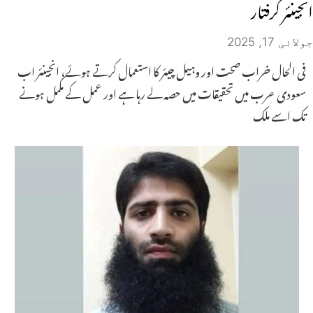
انجینئر گرفتار
جولائی 17, 2025
فی الحال خراب صحت اور وہیل چیئر کا استعمال کرتے ہوئے، انجینئر اب
سعودی عرب میں تحقیقات میں حصہ لے رہا ہے اور عمل کے مکمل ہونے
تک اسے ملک