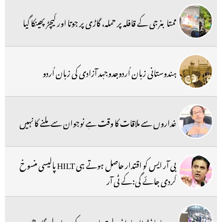
ممتا بنرجی کے قافلہ پر حملہ، گاڑی پر جوتا اور کیچڑ پھینکا گیا
ہندوستانی زبان اُردوجدوجہد آزادی کی زبان اُردو
غداروں سے ملاقات کا وقت ہے نوجوان سے ملنے کا نہیں
بی آر ایس کو اقتدار حاصل ہوتے ہی HILT پالیسی منسوخ
کردی جائے گی:کے ٹی آر
درد ہمارا ‘ ڈیٹا ہمارا ‘ دولت امیروں کی : راہول گاندھی