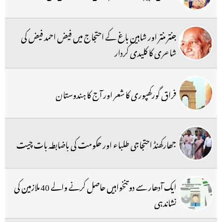
جنتر منتر اور شاہین باغ کے احتجاج میں فیض احمد فیض کی
شاعری کا کلیدی کردار
فراق گورکھپوری کا شعر اور آج کا ہندوستان
جھارکھنڈ احتجاجی طلباء اور حکومت کی باضابطہ بات چیت
ایک آدھار سے دو تنخواہیں حاصل کرنے والے 40 ملازمین کی
نشاندہی