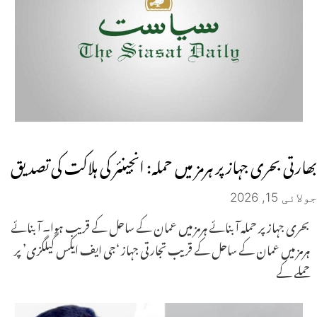
بھارتی بحری جہاز پر ہرمز میں حملہ: انجینئر کی ہلاکت کی تصدیق
جولائی 15, 2026
بحری جہاز پر حملہ آبنائے ہرمز میں عمان کے ساحل کے قریب ہوا۔ آبنائے
ہرمز میں عمان کے ساحل کے قریب تجارتی جہاز ‘جی ایف ایکس گیلگزی’ پر
حملے کے