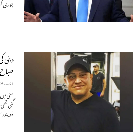
چوری کر
دبئی ک
صباح کا جرم
اگست 29, 2025
مئی میں 
گئی تھی۔
بلویندر 