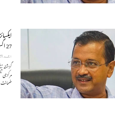
ایکسائ
27 اگست تک توسیع کر دی گئی۔
اگست 21, 2024
گزشتہ ہف
مرکزی تف
ضمانت پر