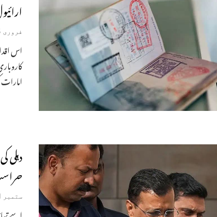
ارائیو
فروری 15, 2025
اس اقدام
کاروباری
امارات 
دہلی ک
حراست
ستمبر 11, 2024
اسے تہاڑ