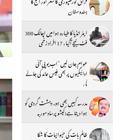
فراق گورکھپوری کا شعر اور آج کا
ہندوستان
ایئر انڈیا کا طیارہ ہوا میں اچانک 300
فٹ نیچے آگیا ، 17 افراد زخمی
عوام جان لیں ‘ اب یو پی آئی
ادائیگیوں پر بھی فیس عائد کی جائے
گی
مدرسہ کہیں بھی ہو، دہشت گردی کو
ہوا دیتا ہے:کیشو پرساد موریہ
ظالم بات کی حیوانیات کا شکا