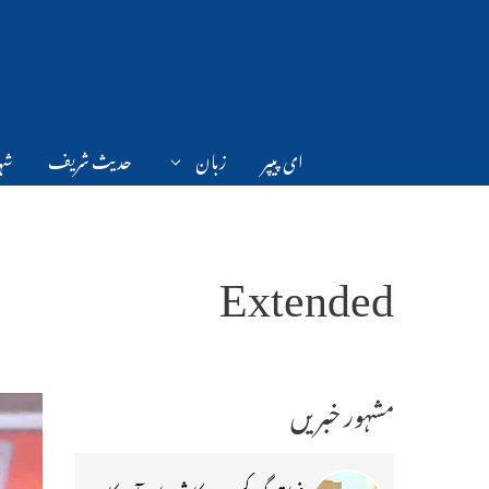
Ski
t
conten
ای پیپر
زبان
حدیث شریف
شہر
Extended
مشہور خبریں