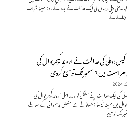
گیا۔ نئی دہلی: یہاں کی ایک عدالت نے بدھ کے روز مبینہ شراب
گھوٹالے کے
ز کیس: دہلی کی عدالت نے اروند کیجریوال کی
 میں 3 ستمبر تک توسیع کردی
 دہلی کی ایک عدالت نے منگل کو وزیر اعلی اروند کیجریوال کی
حویل میں مبینہ ایکسائز گھوٹالے سے متعلق بدعنوانی کے معاملے