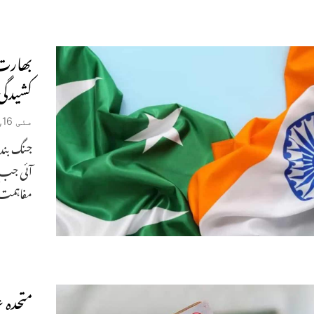
بھارت 
کشیدگی 
مئی 16, 2025
جنگ بند
آئی جب 
مفاہمت کو 18
متحدہ 