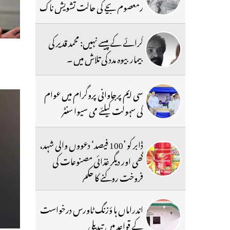
رمعصوم بچے کی حالت تشویش ناک
کرائے کے پیسے نہیں: محمد قدیر کی
بیمار بیوہ مدد کی تلاش میں ۔
سی ایم پرجاوانی پروگرام میں عوام
کی سہولت کیلئے می سیوا سنٹر
ڈابر کو ’100 فیصد‘ دعووں والی شہد،
گھی اور دیگر غذائی مصنوعات کی
فروخت روکنے کا حکم
اندراماں ہا ؤزنگ ٹاورس درخواست
کے قواعد میں تبدیلی