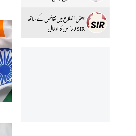
بعض اضلاع میں نقائص کے ساتھ
SIR فارمس کا ادخال