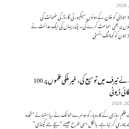
عدالت 3 جولائی کو خان ​​کے دونوں سیکیورٹی گارڈز کی ضمانت کی
وں پر بھی سماعت کرے گی۔ پٹنہ: یہاں کی ایک عدالت نے
ٹرمپ نے ٹیرف میں توسیع کی، غیر ملکی فلموں پر 100
ائی ڈیوٹی
فلم سازی کے کاروبار کو دوسرے ممالک نے ریاستہائے متحدہ
ے چوری کر لیا ہے، بالکل اسی طرح جیسے “بچے سے کینڈی”