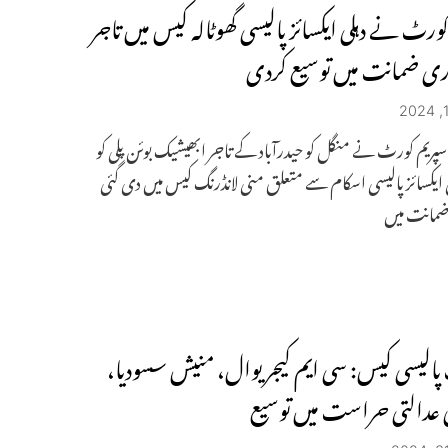
ورٹ نے دہلی ایکسائز پالیسی گھوٹالہ کیس میں تاجر
ری ضمانت میں توسیع کردی
: سپریم کورٹ نے منگل کو حیدرآباد کے تاجر ابھیشیک بوئن پلی کو
لی ایکسائز پالیسی اسکام سے متعلق منی لانڈرنگ کیس میں دی گئی
مانت میں
الیسی کیس: سی ایم کیجریوال، منیش سسودیا،
کی عدالتی حراست میں توسیع