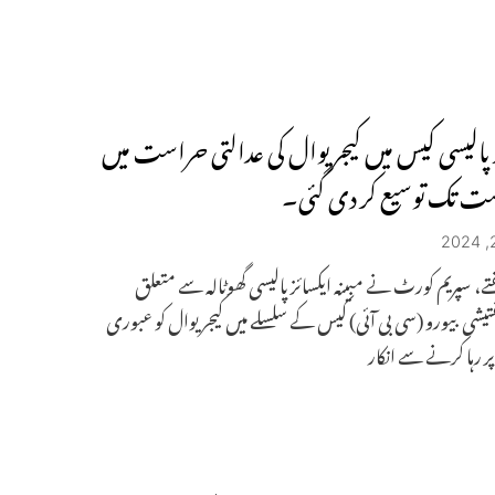
ز پالیسی کیس میں کیجریوال کی عدالتی حراست میں
تے، سپریم کورٹ نے مبینہ ایکسائز پالیسی گھوٹالہ سے متعلق
تیشی بیورو (سی بی آئی) کیس کے سلسلے میں کیجریوال کو عبوری
 رہا کرنے سے انکار