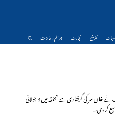
سیات
تفریح
تجارت
جرائم و حادثات
عدالت نے خان سر کی گرفتاری سے تحفظ میں 3 جولائی
یع کر دی۔