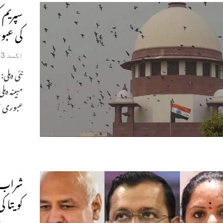
سپریم ک
کی عبو
اگست 13, 2024
نئی دہلی
مبینہ دہ
عبوری ض
شراب پ
کویتا 