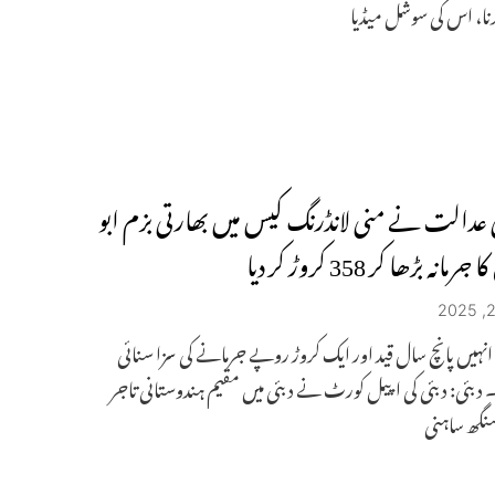
نا، اس کی سوشل میڈیا
ی عدالت نے منی لانڈرنگ کیس میں بھارتی بزم ابو
انہ بڑھا کر 358 کروڑ کر دیا
انہیں پانچ سال قید اور ایک کروڑ روپے جرمانے کی سزا سنائی
 دبئی: دبئی کی اپیل کورٹ نے دبئی میں مقیم ہندوستانی تاجر
سنگھ ساہنی