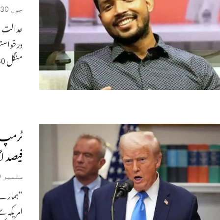
جون 30, 2026
درخواست
منگل 30 جون کو کوچنگ انسٹی
فیصد لگ
ستمبر 30, 2025
“ہمارے 
امریکہ س