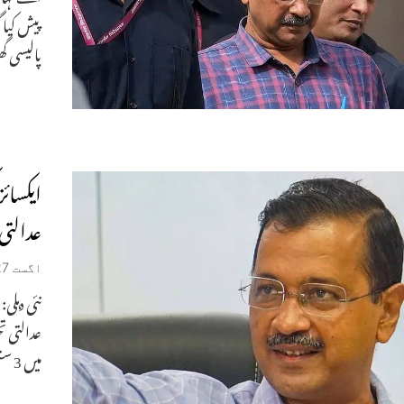
پیش کیا 
پالیسی 
ایکسائ
عدالتی حراست
اگست 27, 2024
نئی دہلی:
عدالتی ت
میں 3 ستمبر تک توسیع