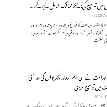
ل میں توسیع کی: نئے ممالک شامل کیے گئے۔
 کا مقصد سیاحت کو فروغ دینا، ہنر مند پیشہ ور افراد اور
 افراد کو راغب کرنا اور عالمی مرکز کے طور پر متحدہ عرب
کی حیثیت
ی عدالت نے سی ایم اروند کیجریوال کی عدالتی
 میں توسیع کردی
 جیل سے ویڈیو کانفرنسنگ کے ذریعے راؤس ایونیو کورٹ میں