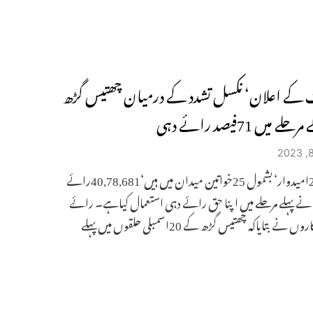
ٹ کے اعلان‘ نکسل تشدد کے درمیان چھتیس گڑھ
لے میں 71فیصد رائے دہی
جملہ 223امیدوار‘ بشمول 25خواتین میدان میں ہیں‘40,78,681رائے
ے پہلے مرحلے میں اپنا حق رائے دہی استعمال کیاہے۔ رائے
ں نے بتایاکہ چھتیس گڑھ کے 20اسمبلی حلقوں میں پہلے