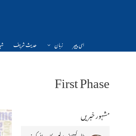
Ski
t
conten
ای پیپر
زبان
حدیث شریف
شہر
First Phase
مشہور خبریں
طلبہ کیخلاف پولیس کارروائی کی ذمہ