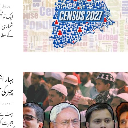
اپریل 8, 2026
ایک نوٹیف
شماری ا
کے مطاب
بہار ا
چیز کی 
نومبر 8, 2025
بہت سے خ
ہجرت کرن