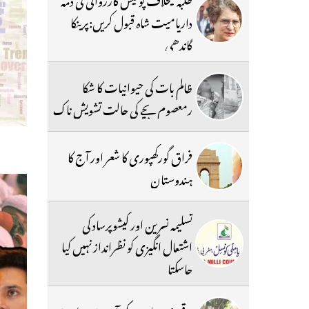
داریامیت شاہ قبول کریں:پرینکا
گاندھی
ظالم بات کی حیوانیات کا شکا
رمعصوم بچے کی حالت تشویش ناک
فراق گورکھپوری کا شعر اور آج کا
ہندوستان
تسلیمہ نسرین اور کیشوپرساد کی
اشتعال انگیزی کو نظرانداز نہیں کیا
جاسکتا