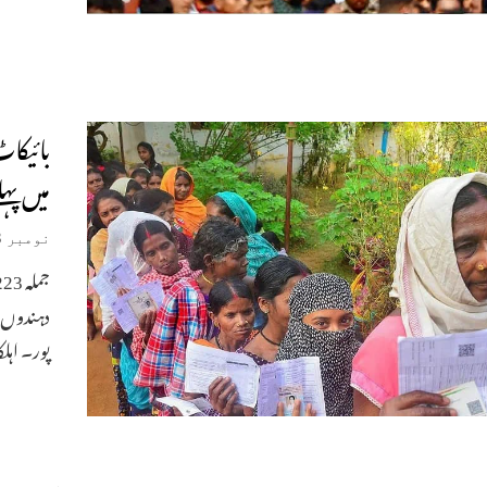
بائیکا
میں پہلے مرح
نومبر 8, 2023
دہندوں ن
پور۔ اہلکارو