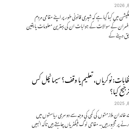
کیشن میں کہا گیا ہے کہ شہری قانونی طور پر اپنے مقامی مردم
فسران کے سوالات کے جوابات ان کی بہترین معلومات یا یقین
ق دینے کے
نتخابات: نوکریاں، تعلیم یا وقف؟ سیمانچل کس
ترجیح کیا؟
اندان ملازمتوں کی کمی کی وجہ سے دوسری ریاستوں میں
ے پر مجبور ہیں۔ مقامی لوگ فیکٹریاں چاہتے ہیں تاکہ انہیں