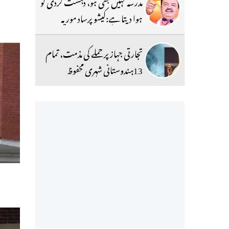
مدرسہ کہیں بھی ہو، دہشت گردی کو
ہوا دیتا ہے:کیشو پرساد موریہ
تجارتی جہاز پر حملے کی مذمت، تمام
13ہندوستانی شہری محفوظ