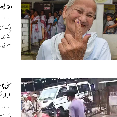
60 فیصد پولنگ ریکارڈ کی گئی۔
اپریل 20, 2024
مغربی بن
منی پور
افراد 
اپریل 19, 2024