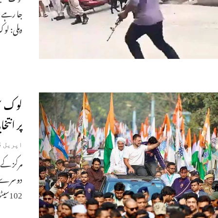
دہلی: لو
پر انت
اپریل 18, 2024
102سیٹوں پر جو