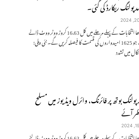
لوک سبھا انتخابات کے پہلے مرحلے میں کل 16.63 کروڑ ووٹر ووٹ ڈالے
گئے ہیں، جو 1625 امیدواروں کی قسمت کا فیصلہ کریں گے۔ نئی دہلی:
گال میں تشدد
 پولنگ بوتھ پر فائرنگ، وائرل ویڈیوز میں مسلح
نظر آئے
لوک سبھا انتخابات کے پہلے مرحلے میں کل 16.63 کروڑ ووٹر ووٹ ڈالنے