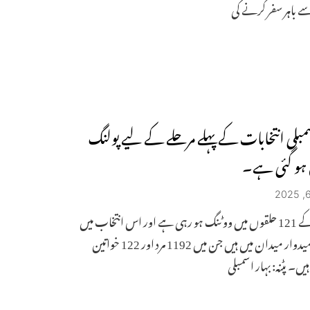
 باہر سفر کرنے کی
سمبلی انتخابات کے پہلے مرحلے کے لیے پولنگ
ہو گئی ہے۔
اسمبلی کے 121 حلقوں میں ووٹنگ ہو رہی ہے اور اس انتخاب میں
1314 امیدوار میدان میں ہیں جن میں 1192 مرد اور 122 خواتین
یں۔ پٹنہ: بہار اسمبلی