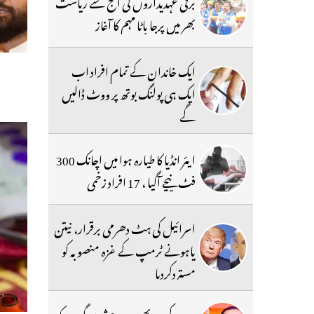
برقی عہدیداروں کی آج سے ریاست
بھر میں پرجا باٹا مہم کا آغاز
ایک خاندان کے تمام افراد اب
ایک ہی پولنگ بوتھ پر ووٹ ڈالیں
گے
ایئر انڈیا کا طیارہ ہوا میں اچانک 300
فٹ نیچے آگیا ، 17 افراد زخمی
اسرائیل کی ہٹ دھرمی برقرار، نیتن
یاہونے ٹرمپ کے غزہ منصوبہ کو
مستردکردیا