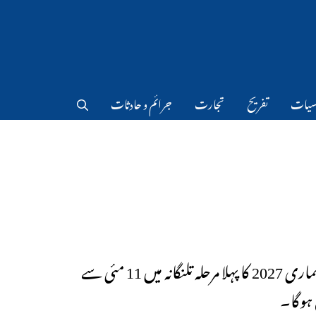
سیات
تفریح
تجارت
جرائم و حادثات
مردم شماری 2027 کا پہلا مرحلہ تلنگانہ میں 11 مئی سے
ہوگا۔