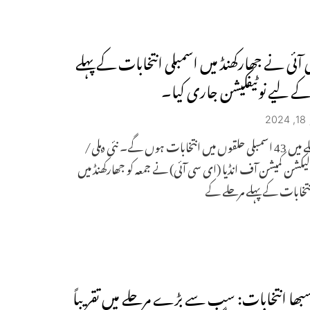
آئی نے جھارکھنڈ میں اسمبلی انتخابات کے پہلے
کے لیے نوٹیفکیشن جاری کیا۔
2
پہلے مرحلے میں 43 اسمبلی حلقوں میں انتخابات ہوں گے۔ نئی دہلی/
لیکشن کمیشن آف انڈیا (ای سی آئی) نے جمعہ کو جھارکھنڈ میں
نتخابات کے پہلے مرحلے کے
ھا انتخابات: سب سے بڑے مرحلے میں تقریباً