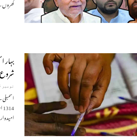
گھروں سے
بہار ا
شروع 
نومبر 6, 2025
امیدوار ہ