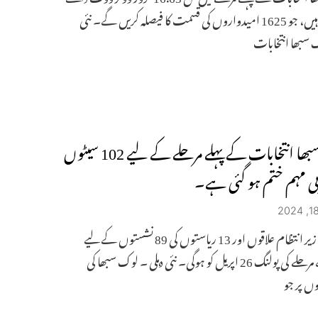
جا رہے ہیں، جو 1625 امیدواروں کی قسمت کا فیصلہ کریں گے۔ نئی
ک سبھا انتخابات
لوک سبھا انتخابات کے پہلے مرحلے کے لیے 102 سیٹوں
خابی مہم ختم ہو گئی ہے۔
مرکز کے زیر انتظام علاقوں اور 13 ریاستوں کی 89 نشستوں کے لیے
دوسرے مرحلے کی پولنگ 26 اپریل کو ہوگی۔ نئی دہلی ۔ لوک سبھا کی