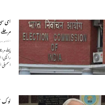
ای سی 
مرحلے 
اکتوبر 18, 024
رانچی: ا
اسمبلی ا
لوک سب