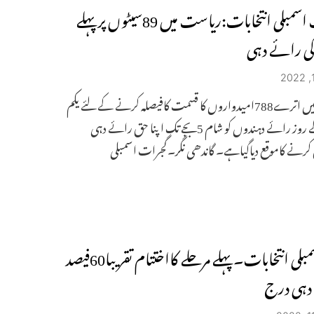
گجرات اسمبلی انتخابات:ریاست میں 89سیٹوں پر پہلے
کی رائے دہی
میدان میں اترے788امیدواروں کا قسمت کافیصلہ کرنے کے لئے یکم
ڈسمبر کے روز رائے دہندوں کو شام 5بجے تک اپنا حق رائے دہی
کرنے کاموقع دیاگیاہے۔ گاندھی نگر۔گجرات اسمبلی
یوپی اسمبلی انتخابات۔ پہلے مرحلے کااختتام تقریبا60فیصد
دہی درج