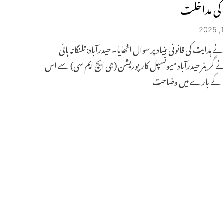
کی مداخلت
ہدایت کی قانونی بنیاد پر سوال اٹھایا۔ حیدرآباد: تلنگانہ ہائی
 گریٹر حیدرآباد میونسپل کارپوریشن (جی ایچ ایم سی) سے اس
 کے بارے میں وضاحت