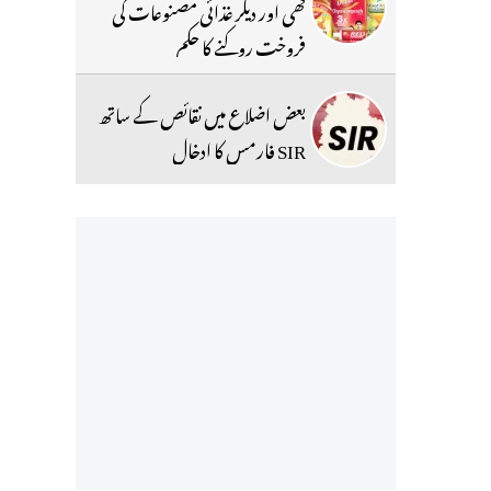
گھی اور دیگر غذائی مصنوعات کی
فروخت روکنے کا حکم
بعض اضلاع میں نقائص کے ساتھ
SIR فارمس کا ادخال