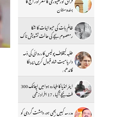
فراق گورکھپوری کا شعر اور آج کا
ہندوستان
ظالم بات کی حیوانیات کا شکا
رمعصوم بچے کی حالت تشویش ناک
طلبہ کیخلاف پولیس کارروائی کی ذمہ
داریامیت شاہ قبول کریں:پرینکا
گاندھی
ایئر انڈیا کا طیارہ ہوا میں اچانک 300
فٹ نیچے آگیا ، 17 افراد زخمی
مدرسہ کہیں بھی ہو، دہشت گردی کو