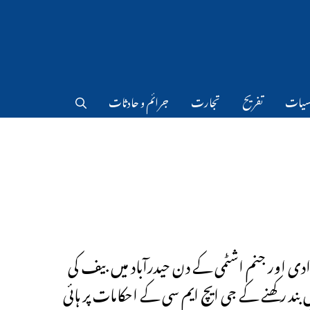
سیات
تفریح
تجارت
جرائم و حادثات
ادی اور جنم اشٹمی کے دن حیدرآباد میں بیف کی
ں بند رکھنے کے جی ایچ ایم سی کے احکامات پر ہائی