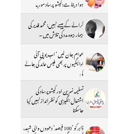
ہوا دیتا ہے:کیشو پرساد موریہ
کرائے کے پیسے نہیں: محمد قدیر کی
بیمار بیوہ مدد کی تلاش میں ۔
عوام جان لیں ‘ اب یو پی آئی
ادائیگیوں پر بھی فیس عائد کی جائے
گی
تسلیمہ نسرین اور کیشوپرساد کی
اشتعال انگیزی کو نظرانداز نہیں کیا
جاسکتا
ڈابر کو ’100 فیصد‘ دعووں والی شہد،