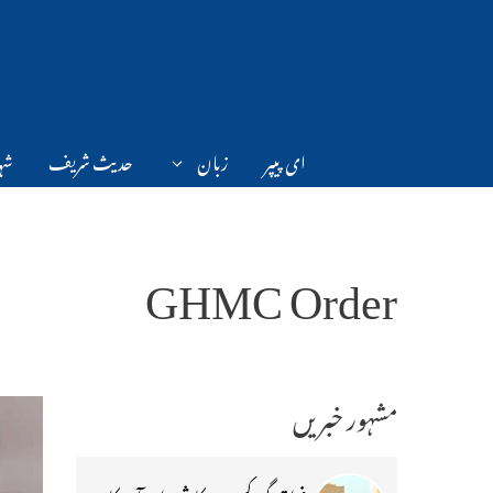
Ski
t
conten
ای پیپر
زبان
حدیث شریف
شہر
GHMC Order
مشہور خبریں