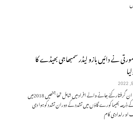
ں
ورتی نے دائیں بازو لیڈر سمبھاجی بھیڈے کا
یا
بھیڈے ان گرفتار کئے جانے والے افراد میں شامل تھا جنھیں 2018میں
کے ذریعہ بھیما کورے گاؤں میں تشدد کے دوران تشدد کوہوا دی
 او رامدادی کام