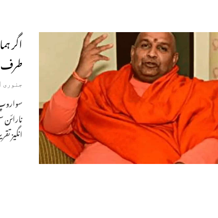
اگر ہم
طرف بم
جنوری 31, 2022
سواروپ 
نارائن س
انگیز تق