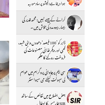
ہوا دیتا ہے:کیشو پرساد موریہ
کرائے کے پیسے نہیں: محمد قدیر کی
بیمار بیوہ مدد کی تلاش میں ۔
ڈابر کو ’100 فیصد‘ دعووں والی شہد،
گھی اور دیگر غذائی مصنوعات کی
فروخت روکنے کا حکم
سی ایم پرجاوانی پروگرام میں عوام
کی سہولت کیلئے می سیوا سنٹر
بعض اضلاع میں نقائص کے ساتھ
SIR فارمس کا ادخال