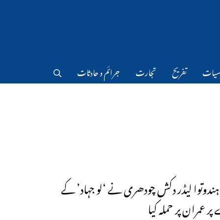
سیات
تفریح
تجارت
جرائم و حادثات
 ہندوتوا لیڈر دکش چودھری نے ‘لو جہاد’ کے
ر عمران پر حملہ کیا