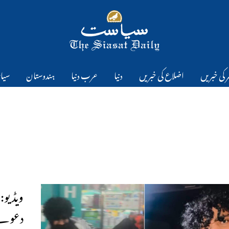
 کی خبریں
اضلاع کی خبریں
دنیا
عرب دنیا
ہندوستان
سیا
ویڈیو:
دعوے پ