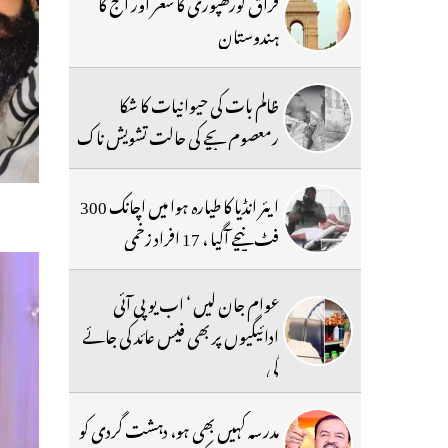
فراق گورکھپوری کا شعر اور آج کا
ہندوستان
ظالم بات کی حیوانیات کا شکا
رمعصوم بچے کی حالت تشویش ناک
ایئر انڈیا کا طیارہ ہوا میں اچانک 300
فٹ نیچے آگیا ، 17 افراد زخمی
عوام جان لیں ‘ اب یو پی آئی
ادائیگیوں پر بھی فیس عائد کی جائے
گی
مدرسہ کہیں بھی ہو، دہشت گردی کو