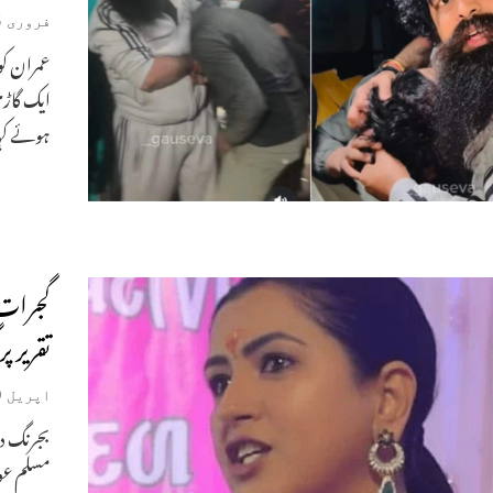
فروری 15, 2026
عمران کو
ایک گاڑ
ہوئے کہا
گجرات۔
تقریر پ
اپریل 9, 2023
بجرنگ د
مسلم عور