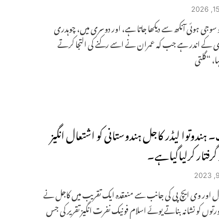
 سوجی ہوئی آنکھ سے دیکھا جاتا ہے، اور دوسری میں، چوہدری
ی کے اندر ہے جب کہ عمران نے اسے رکنے کی التجا کرتے
، “گلتی
 ہندوتوا لیڈر کاجل ہندوستانی کو اشتعال انگیز
ر گرفتار کرلیاگیاہے۔
ل اور وی ایچ پی کی جانب سے منعقدہ ایک تقریب میں کاجل نے
توں کو نشانہ بناتے یوئے اسلام فونیک نفرت انگیز تقریر کی جس