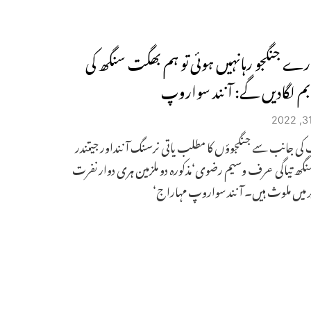
ارے جنگجو رہانہیں ہوئی تو ہم بھگت سنگھ کی
 لگادیں گے: آنند سواروپ
کی جانب سے جنگجوؤں کا مطلب یاتی نرسنگ آننداور جیتندر
نگھ تیاگی عرف وسیم رضوی‘مذکورہ دو ملزمین ہری دوار نفرت
ریر میں ملوث ہیں۔ آنند سواروپ مہاراج‘