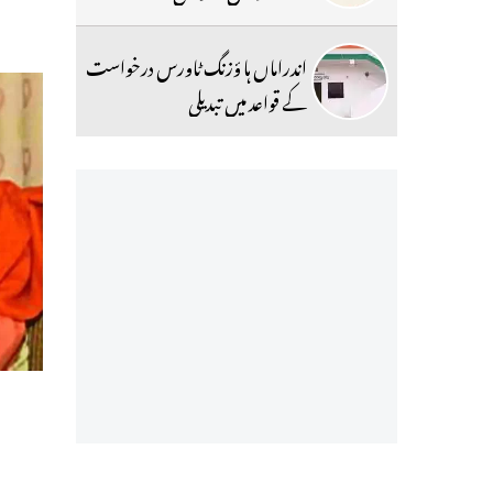
اندراماں ہا ؤزنگ ٹاورس درخواست
کے قواعد میں تبدیلی