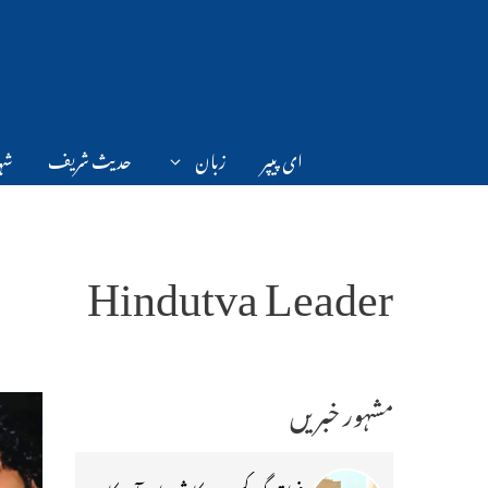
Ski
t
conten
ای پیپر
زبان
حدیث شریف
شہر
Hindutva Leader
مشہور خبریں