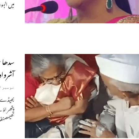
میں انہو
سدھا م
آشروادل
نومبر 9, 2022
پتھر اؤ 
تھیمصنف