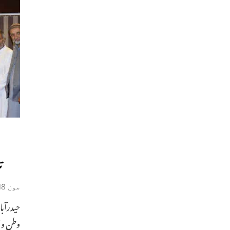
تل
جون 18, 2019
حیدرآبا
وطن وا