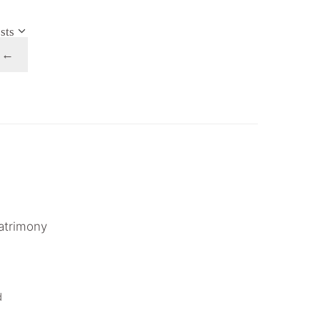
sts
ous
←
atrimony
.