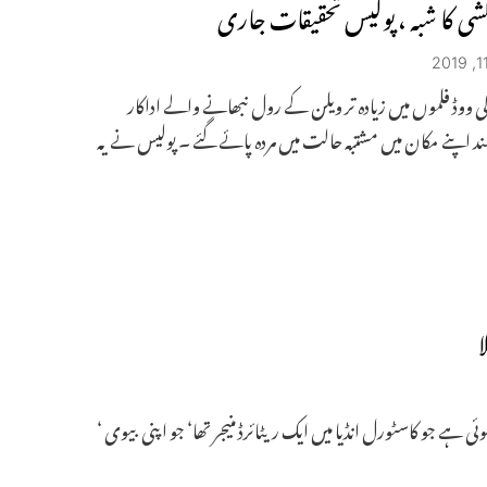
شی کا شبہ ، پولیس تحقیقات جاری
بالی ووڈ فلموں میں زیادہ تر ویلن کے رول نبھانے والے اداکار
د اپنے مکان میں مشتبہ حالت میں مردہ پائے گئے ۔ پولیس نے یہ
ا
ئن کمار شنڈے کے طور پر ہوئی ہے جو کاسٹورل انڈیا میں ایک ریٹائرڈ منیجر تھا‘ جو اپنی بیوی ‘