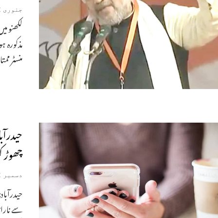
جنوری 22, 2020
لکھنو م
مذکورہ ہ
منسٹر ممت
حیدرآبا
چھوڑ کر
دسمبر 12, 2019
حیدرآباد
سے ناراض