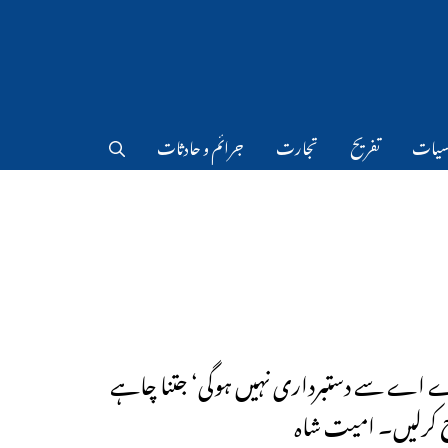
سیات
تفریح
تجارت
جرائم و حادثات
 اے سے دستبرداری نہیں ہوگی‘ جتنا چاہے
 کرلیں۔ امیت شاہ