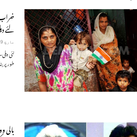
خراب ب
لئے دہل
مارچ 29, 2019
نئی دہلی
طور پر بن
بالی وو