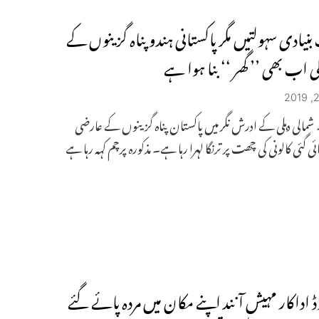
نیادی سہولتیں مگر پاکستانی ہندو پناہ گزینوں کے
ی اب بھی ’’ گھر ‘‘ بنا ہوا ہے
۔ شمالی دہلی کے ادرش نگر میں پاکستان پناہ گزینوں کے عارضی
ائی گئی کالونی کی چھت پر ترنگا لہرا رہا ہے۔ مذکورہ پرچم کہہ رہا ہے
ڈ اداکار مہیش آنند اپنے مکان میں مردہ پائے گئے