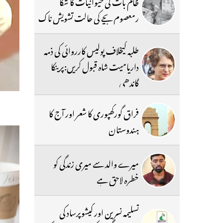
ظالم بات کی حیوانیات کا شکا
رمعصوم بچے کی حالت تشویش ناک
طلبہ کیخلاف پولیس کارروائی کی ذمہ
داریامیت شاہ قبول کریں:پرینکا
گاندھی
فراق گورکھپوری کا شعر اور آج کا
ہندوستان
میرے والد سے میری زندگی کو
خطرہ لاحق ہے
تسلیمہ نسرین اور کیشوپرساد کی