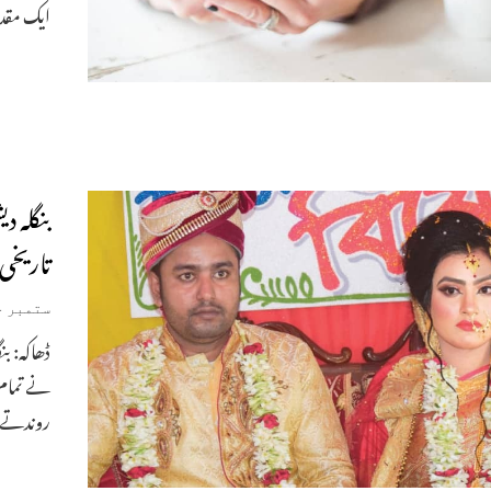
ایک مقد
بنگلہ د
تاریخی
ستمبر 24, 2019
نے تمام 
روندتے 