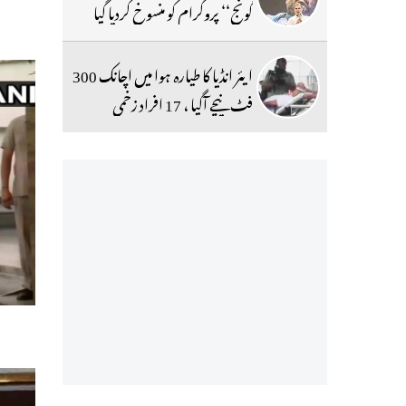
گونج‘‘ پروگرام کو منسوخ کردیا گیا
ایئر انڈیا کا طیارہ ہوا میں اچانک 300
فٹ نیچے آگیا ، 17 افراد زخمی