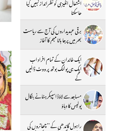
اشتعال انگیزی کو نظرانداز نہیں کیا
جاسکتا
برقی عہدیداروں کی آج سے ریاست
بھر میں پرجا باٹا مہم کا آغاز
ایک خاندان کے تمام افراد اب
ایک ہی پولنگ بوتھ پر ووٹ ڈالیں
گے
مساجد سے لاؤڈ اسپیکر ہٹانے بنگال
پولیس کا دباؤ
راہول گاندھی کے ’’چھاتروں کی