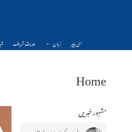
Ski
t
conten
ای پیپر
زبان
حدیث شریف
شہر
Home
مشہور خبریں