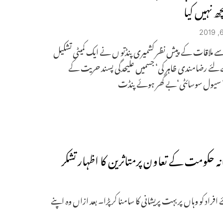
ھ نہیں کیا
 ملاقات کے پیش نظر کشمیری پنڈتو ں نے ایک کمیٹی تشکیل
لئے رضامندی ظاہر کی‘ جسمیں علیحدگی پسند حریت کے
 سیول سوسائٹی‘بے گھر ہوئے پنڈت
 کو وہاں پر بہت پریشانی کا سامنا کرپڑا۔ بعد ازاں وہ اپنے