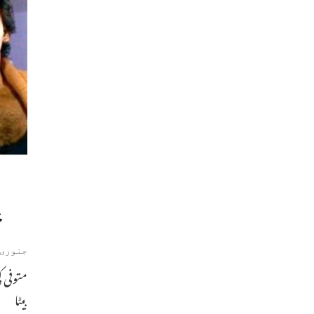
خ
جنوری 3, 019
بیٹا