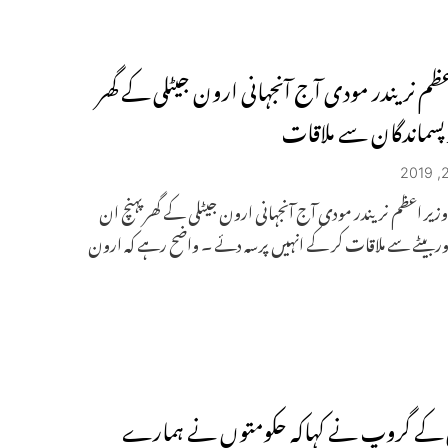
عظم نریندر مودی آج آنجہانی ارون جیٹلی کے گھر
ر پسماندگان سے ملاقات
: وزیر اعظم نریندر مودی آج آنجہانی ارون جیٹلی کے گھر پہنچ ان
اور بیٹے سے ملاقات کر کے انہیں پرسہ دئے ۔ واضح رہے کہ ارون
ں کے گروپ نے کہاکہ حکومتوں نے ہمارے