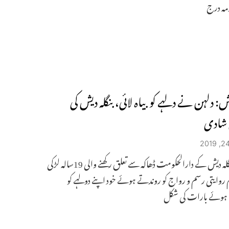
مہ درج
یش: دلہن نے دلہے کو بیاہ لائی، بنگلہ دیش کی
 شادی
ڈھاکہ: بنگلہ دیش کے دارالحکومت ڈھاکہ سے تعلق رکھنے والی 19سالہ لڑکی
روایتی رسم و رواج کو روندتے ہوئے خود اپنے دولہے کو
ہوئے بارات کی شکل