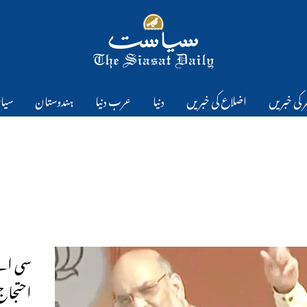
 کی خبریں
اضلاع کی خبریں
دنیا
عرب دنیا
ہندوستان
سیا
سی اے
احتجاج