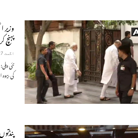
وزیر ا
پہنچ ک
اگست 27, 2019
نئی دہلی
کی بیوہ 
پنڈتو