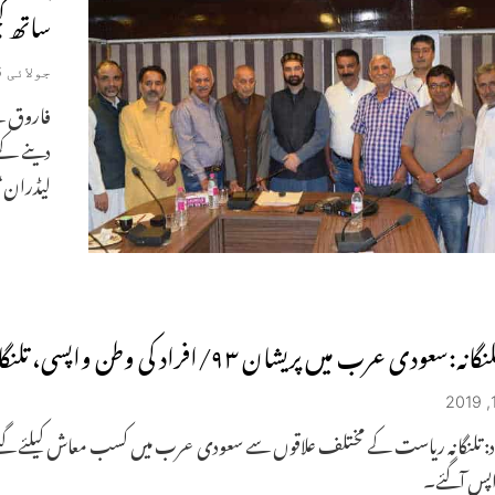
ساتھ کچ
جولائی 6, 2019
فاروق سے
دینے کے 
لیڈران‘
نگانہ:سعودی عرب میں پریشان ۹۳/افراد کی وطن واپسی، تلنگانہ حکومت کے تعاون پرمتاثرین کا اظہار تشکر
د: تلنگانہ ریاست کے مختلف علاقوں سے سعودی عرب میں کسب معاش کیلئے گئے افراد
پس آگئے۔