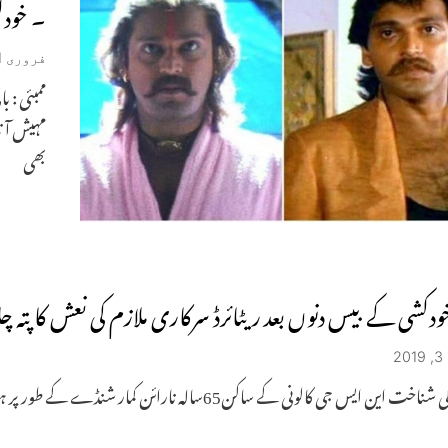
۔ خودک
فروری 11, 2019
ممبئی : 
مہیش آنن
بھی
ودکشی کے بیس دنوں بعد ریٹائرڈ سرکاری ملازم کی نعش کا پتہ چل
2
متوفی کی شناخت این ایس جی کالونی کے ساکن65سالہ نارا