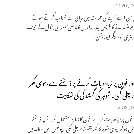
یں سی اے اے کی حمایت میں ریالی سے خطاب کرتے ہوئے
وم منسٹر نے کانگریس لیڈر راہول گاندھی‘مغربی بنگال کے چیف
ا بنرجی اور دیگر اپوزیشن
د: فون پر زیادہ بات کرنے پر ڈانٹنے سے بیوی گھر
 چلی گئی، شوہر کی گمشدگی کی شکایت
: فون پر زیادہ بات کرنے، فون کا زیادہ استعمال کرنے پر ڈانٹنے
 ہوکر بیوی شوہر کا گھر چھوڑکر چلی گئی۔ پولیس اس معاملہ میں