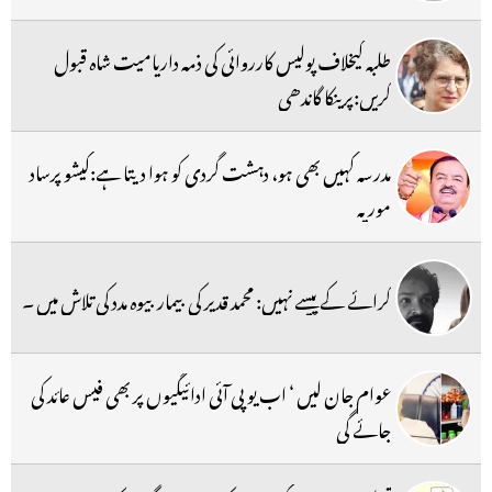
طلبہ کیخلاف پولیس کارروائی کی ذمہ داریامیت شاہ قبول
کریں:پرینکا گاندھی
مدرسہ کہیں بھی ہو، دہشت گردی کو ہوا دیتا ہے:کیشو پرساد
موریہ
کرائے کے پیسے نہیں: محمد قدیر کی بیمار بیوہ مدد کی تلاش میں ۔
عوام جان لیں ‘ اب یو پی آئی ادائیگیوں پر بھی فیس عائد کی
جائے گی