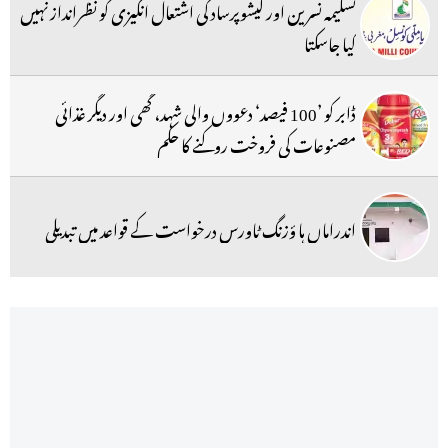
تسلیمہ نسرین اور کیشوپرساد کی اشتعال انگیزی کو نظرانداز نہیں
کیا جاسکتا
ڈابر کو ’100 فیصد‘ دعووں والی شہد، گھی اور دیگر غذائی
مصنوعات کی فروخت روکنے کا حکم
اندراماں ہا ؤزنگ ٹاورس درخواست کے قواعد میں تبدیلی