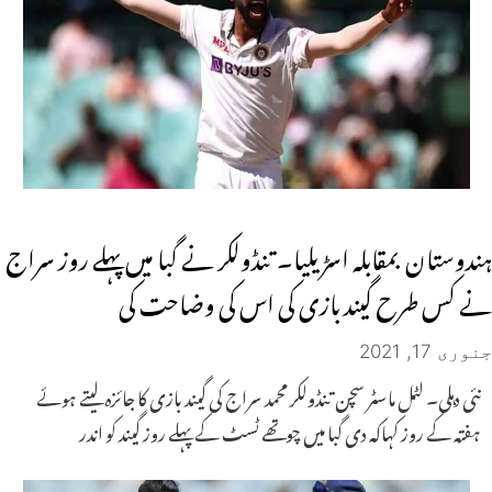
ہندوستان بمقابلہ اسڑیلیا۔ تنڈولکر نے گبا میں پہلے روز سراج
نے کس طرح گیند بازی کی اس کی وضاحت کی
جنوری 17, 2021
نئی دہلی۔ لٹل ماسٹر سچن تنڈولکر محمد سراج کی گیند بازی کا جائزہ لیتے ہوئے
ہفتہ کے روز کہاکہ دی گبا میں چوتھے ٹسٹ کے پہلے روز گیند کو اندر