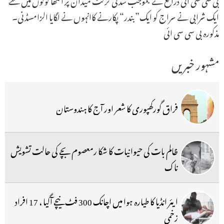
ایک شرابی نے سراج کو ایک”بندر“ پکارنے کاانہوں نے لگایا الزامسڈنی۔
مذکورہ بی سی سی ائی
مشہور خبریں
فراق گورکھپوری کا شعر اور آج کا ہندوستان
ظالم بات کی حیوانیات کا شکا رمعصوم بچے کی حالت تشویش
ناک
ایئر انڈیا کا طیارہ ہوا میں اچانک 300 فٹ نیچے آگیا ، 17 افراد
زخمی