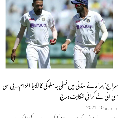
سراج‘ بمراہ نے سڈنی میں نسلی بدسلوکی کالگایا الزام۔ بی سی
سی ائی نے کرائی شکایت درج
جنوری 10, 2021
بی سی سی ائی ذرائع کے بموجب سڈنی کرکٹ میدان پر اکٹھا لوگوں میں سے