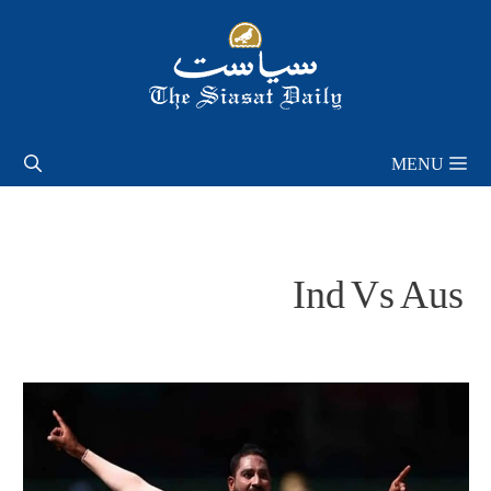
Skip
to
content
MENU
Ind Vs Aus