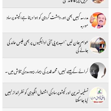
مدرسہ کہیں بھی ہو، دہشت گردی کو ہوا دیتا ہے:کیشو پرساد
موریہ
عوام جان لیں ‘ اب یو پی آئی ادائیگیوں پر بھی فیس عائد کی
جائے گی
کرائے کے پیسے نہیں: محمد قدیر کی بیمار بیوہ مدد کی تلاش میں ۔
تسلیمہ نسرین اور کیشوپرساد کی اشتعال انگیزی کو نظرانداز نہیں
کیا جاسکتا