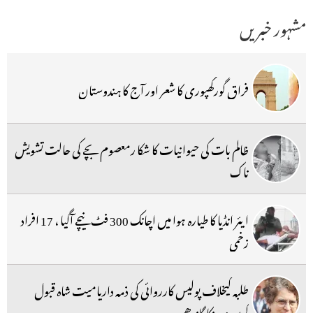
مشہور خبریں
فراق گورکھپوری کا شعر اور آج کا ہندوستان
ظالم بات کی حیوانیات کا شکا رمعصوم بچے کی حالت تشویش
ناک
ایئر انڈیا کا طیارہ ہوا میں اچانک 300 فٹ نیچے آگیا ، 17 افراد
زخمی
طلبہ کیخلاف پولیس کارروائی کی ذمہ داریامیت شاہ قبول
کریں:پرینکا گاندھی