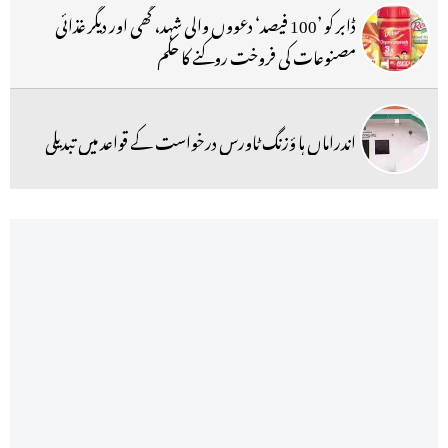
ڈابر کو ’100 فیصد‘ دعووں والی شہد، گھی اور دیگر غذائی
مصنوعات کی فروخت روکنے کا حکم
اندراماں ہا ؤزنگ ٹاورس درخواست کے قواعد میں تبدیلی