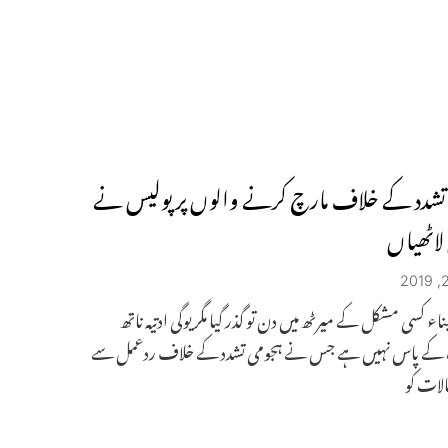
تشدد کے خلاف مارچ کرنے والوں پر پولیس نے
 لاٹھیاں
ء کسی مشکل کے میرٹھ میں دن تو گذر گیا مگر یوگی ادتیہ ناتھ
ے پاس نہیں ہے جس نے ہجومی تشدد کے خلاف ردعمل سے
لات کو