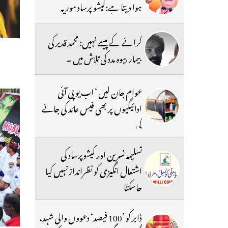
ہوا دیتا ہے:کیشو پرساد موریہ
کرائے کے پیسے نہیں: محمد قدیر کی
بیمار بیوہ مدد کی تلاش میں ۔
عوام جان لیں ‘ اب یو پی آئی
ادائیگیوں پر بھی فیس عائد کی جائے
گی
تسلیمہ نسرین اور کیشوپرساد کی
اشتعال انگیزی کو نظرانداز نہیں کیا
جاسکتا
ڈابر کو ’100 فیصد‘ دعووں والی شہد،