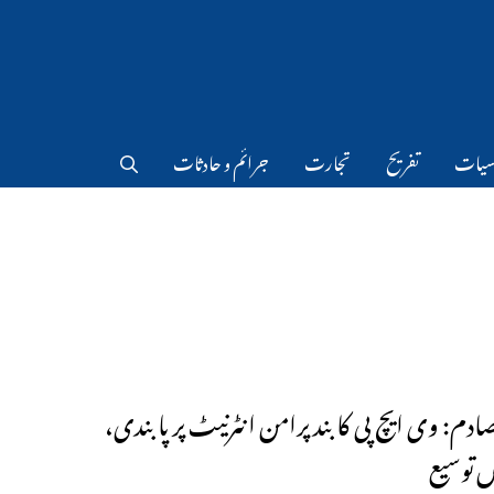
سیات
تفریح
تجارت
جرائم و حادثات
ادم: وی ایچ پی کا بند پرامن انٹرنیٹ پر پابندی،
یں توسیع