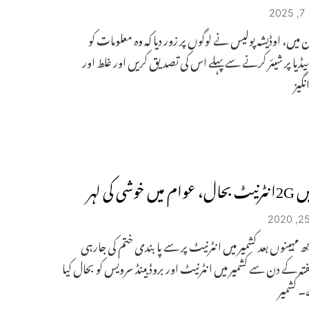
2
 میں، اوڈیشہ پولیس نے لوگوں پر زور دیا کہ وہ معلومات کو
یا پر شیئر کرنے سے پہلے اس کی تصدیق کریں اور غلط اور
گیز
یں خوشی کی لہر
 مہینوں بعد کشمیر میں انٹرنیٹ پر سے پابندی ختم کی جارہی
 کے دن سے کشمیر میں انٹرنیٹ اور بروڈبینڈ سرویس کو بحال کیا
۔ کشمیر