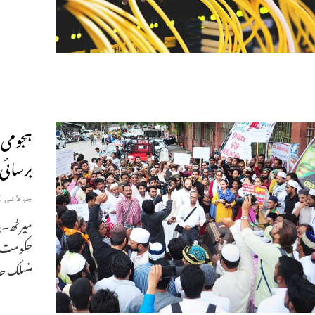
ہجومی 
برسائی
جولائی 2, 2019
میرٹھ۔بنا
حکومت ک
منسلک حا