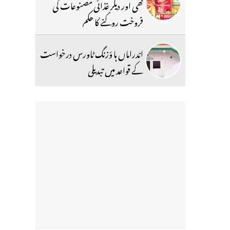
گھی اور دیگر غذائی مصنوعات کی
فروخت روکنے کا حکم
اندراماں ہا ؤزنگ ٹاورس درخواست
کے قواعد میں تبدیلی