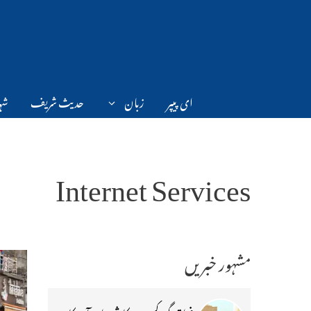
Ski
t
conten
ای پیپر
زبان
حدیث شریف
شہر
Internet Services
مشہور خبریں