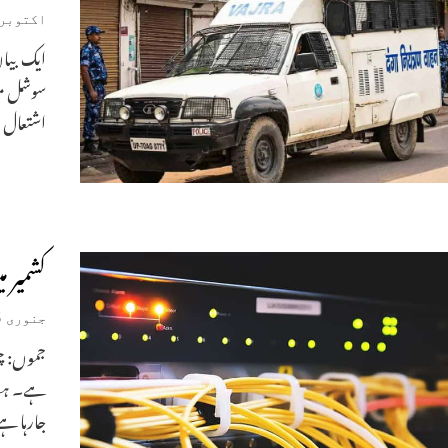
اکتوبر 7, 025
ایک بیان
سوشل میڈ
اشتعال ان
کشمیر میں 2Gانٹرنیٹ بحال، عوام م
جنوری 25, 2020
جموں: چھ
ہے۔ ہفتہ
جارہا ہے