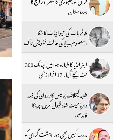
فراق گورکھپوری کا شعر اور آج کا
ہندوستان
ظالم بات کی حیوانیات کا شکا
رمعصوم بچے کی حالت تشویش ناک
ایئر انڈیا کا طیارہ ہوا میں اچانک 300
فٹ نیچے آگیا ، 17 افراد زخمی
طلبہ کیخلاف پولیس کارروائی کی ذمہ
داریامیت شاہ قبول کریں:پرینکا
گاندھی
مدرسہ کہیں بھی ہو، دہشت گردی کو