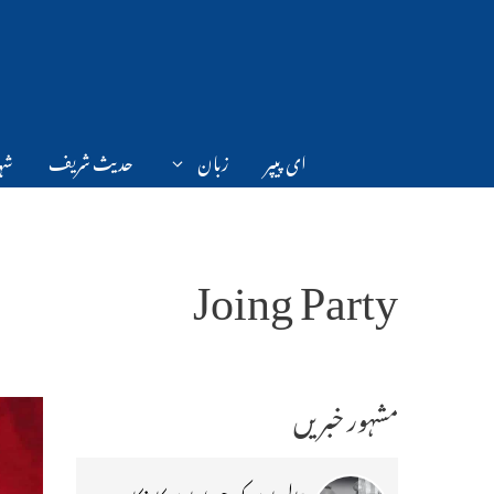
Ski
t
conten
ای پیپر
زبان
حدیث شریف
شہر
Joing Party
مشہور خبریں