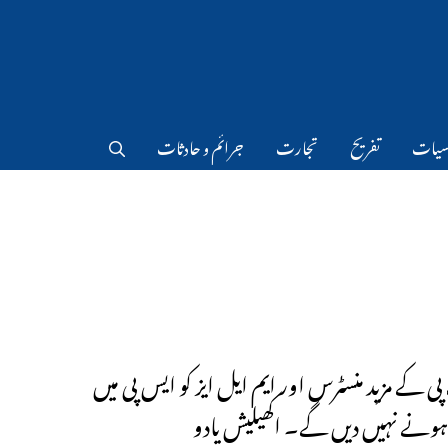
سیات
تفریح
تجارت
جرائم و حادثات
ی کے مزید منسٹرس اور ایم ایل ایز کو ایس پی میں
ونے نہیں دیں گے۔ اکھیلیش یادو