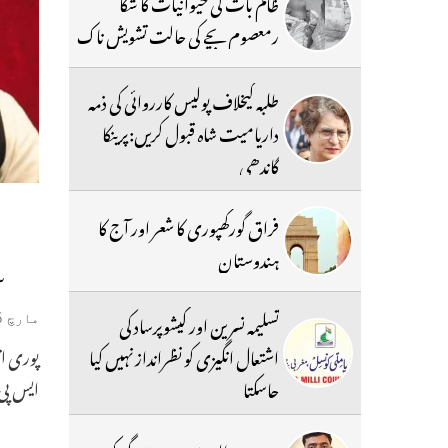
ظالم بات کی حیوانیات کا شکا
رمعصوم بچے کی حالت تشویش ناک
طلبہ کیخلاف پولیس کارروائی کی ذمہ
داریامیت شاہ قبول کریں:پرینکا
گاندھی
فراق گورکھپوری کا شعر اور آج کا
ہندوستان
سال2019کا
تسلیمہ نسرین اور کیشوپرساد کی
مارچ 15, 2019
اشتعال انگیزی کو نظرانداز نہیں کیا
ایس پی 
جاسکتا