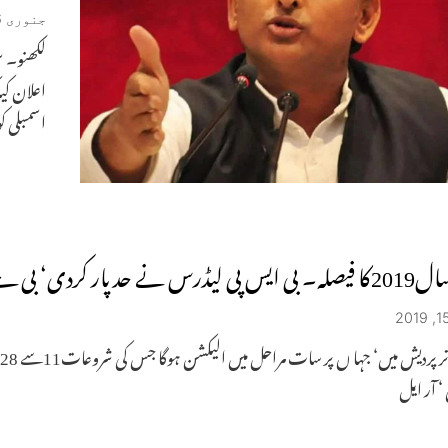
جنوری 16, 2022
لکھنو۔ س
اعلان کیا
اسمبلی ک
 فیصلہ۔ بی ایس پی لیڈرس نے حد پار کردی‘ بی جے پی آگے چل رہی ہے
‘ آر ایل