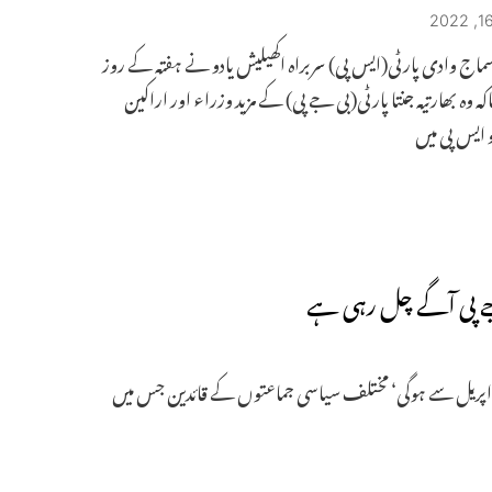
ماج وادی پارٹی(ایس پی) سربراہ اکھیلیش یادو نے ہفتہ کے روز
کہ وہ بھارتیہ جنتا پارٹی(بی جے پی) کے مزید وزراء اور اراکین
و ایس پی میں
پوری اتر پردیش میں‘ جہا ں پر سات مراحل میں الیکشن ہوگا جس کی شروعات11سے 28اپریل سے ہوگی‘ مختلف سیاسی جماعتوں کے قائدین جس میں