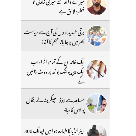
میرے والد سے میری زندگی کو
خطرہ لاحق ہے
برقی عہدیداروں کی آج سے ریاست
بھر میں پرجا باٹا مہم کا آغاز
ایک خاندان کے تمام افراد اب
ایک ہی پولنگ بوتھ پر ووٹ ڈالیں
گے
مساجد سے لاؤڈ اسپیکر ہٹانے بنگال
پولیس کا دباؤ
ایئر انڈیا کا طیارہ ہوا میں اچانک 300