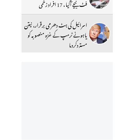
فٹ نیچے آگیا ، 17 افراد زخمی
اسرائیل کی ہٹ دھرمی برقرار، نیتن
یاہونے ٹرمپ کے غزہ منصوبہ کو
مستردکردیا