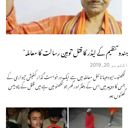
ہندو تنظیم کے لیڈر کا قتل’توہین رسالت کا معاملہ‘
اکتوبر 20, 2019
لکھنو۔ایودھیا ٹائٹل معاملہ میں سے ایک درخواست گذار کملیش تیواری کے
جس کا دوپہر میں اس کے دفتر اور گھر جو لکھنو میں ہے میں قتل کے چوبیس
گھنٹوں بعد