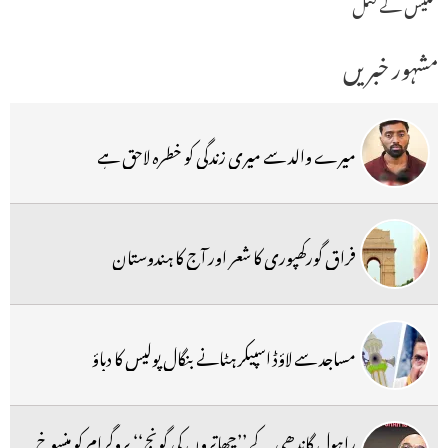
کملیش کے قتل
مشہور خبریں
میرے والد سے میری زندگی کو خطرہ لاحق ہے
فراق گورکھپوری کا شعر اور آج کا ہندوستان
مساجد سے لاؤڈ اسپیکر ہٹانے بنگال پولیس کا دباؤ
راہول گاندھی کے ’’چھاتروں کی گونج‘‘ پروگرام کو منسوخ