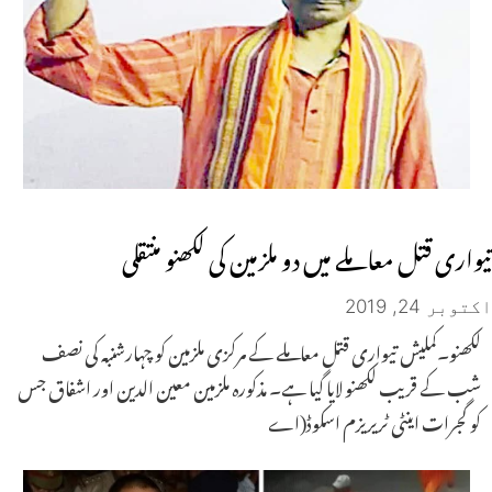
تیواری قتل معاملے میں دو ملزمین کی لکھنو منتقلی
اکتوبر 24, 2019
لکھنو۔کملیش تیواری قتل معاملے کے مرکزی ملزمین کو چہارشنبہ کی نصف
شب کے قریب لکھنو لایا گیا ہے۔ مذکورہ ملزمین معین الدین اور اشفاق جس
کو گجرات اینٹی ٹریریزم اسکوڈ(اے