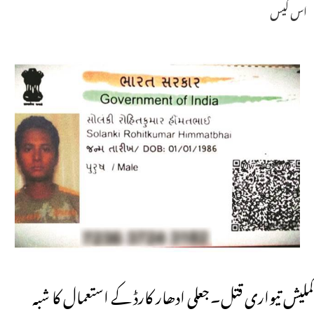
اس کیس
کملیش تیواری قتل۔جعلی ادھار کارڈ کے استعمال کا شبہ