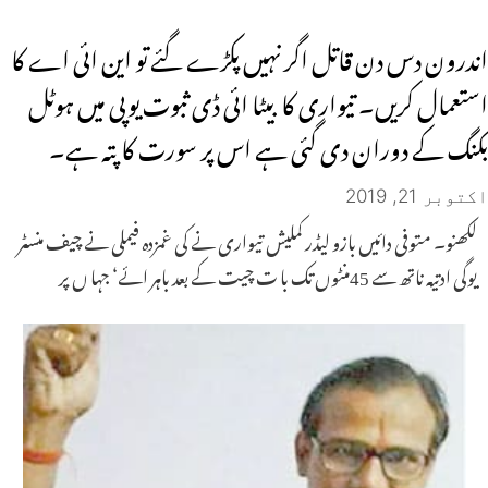
اندرون دس دن قاتل اگر نہیں پکڑے گئے تو این ائی اے کا
استعمال کریں۔ تیواری کا بیٹا ائی ڈی ثبوت یوپی میں ہوٹل
بکنگ کے دوران دی گئی ہے اس پر سورت کا پتہ ہے۔
اکتوبر 21, 2019
لکھنو۔ متوفی دائیں بازو لیڈر کملیش تیواری نے کی غمزدہ فیملی نے چیف منسٹر
یوگی ادتیہ ناتھ سے 45منٹوں تک با ت چیت کے بعد باہر ائے‘ جہا ں پر