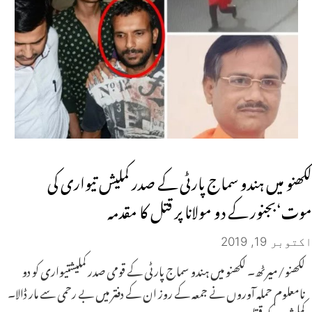
لکھنو میں ہندو سماج پارٹی کے صدر کملیش تیواری کی
موت‘بجنور کے دو مولانا پر قتل کا مقدمہ
اکتوبر 19, 2019
لکھنو/میرٹھ۔ لکھنو میں ہندو سماج پارٹی کے قومی صدر کملیشتیواری کو دو
نامعلوم حملہ آوروں نے جمعہ کے روز ان کے دفتر میں بے رحمی سے مار ڈالا۔