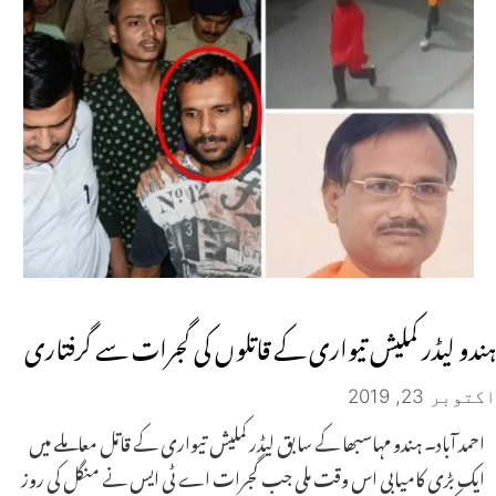
ہندو لیڈر کملیش تیواری کے قاتلوں کی گجرات سے گرفتاری
اکتوبر 23, 2019
احمد آباد۔ ہندو مہاسبھا کے سابق لیڈر کملیش تیواری کے قاتل معاملے میں
ایک بڑی کامیابی اس وقت ملی جب گجرات اے ٹی ایس نے منگل کی روز