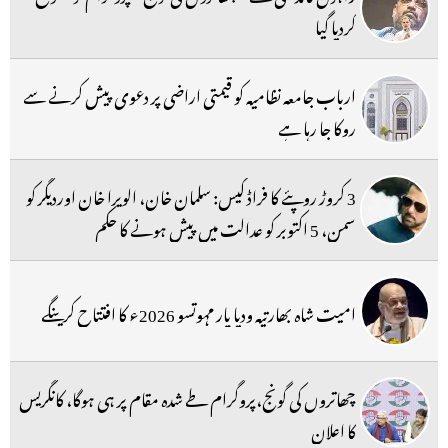
کردیا گیا
ارباب جامعہ نظامیہ کو قیمتی اراضی پر دعوی پیش کرنے سے
روکا جا رہا ہے
3 کروڑ روپئے کا فراڈ کیس: سلمان خان، الویرا خان اوردیگر کو
سمن، 5 اکتوبر کو عدالت میں پیش ہونے کا حکم
امیت شاہ بھارتیہ ودیا پار مہوتسو 2026ء کا افتتاح کرینگے
چھاتروں کی گونج،پروگرام طے شدہ مقام پر ہی ہوگا، کانگریس
کا اعلان