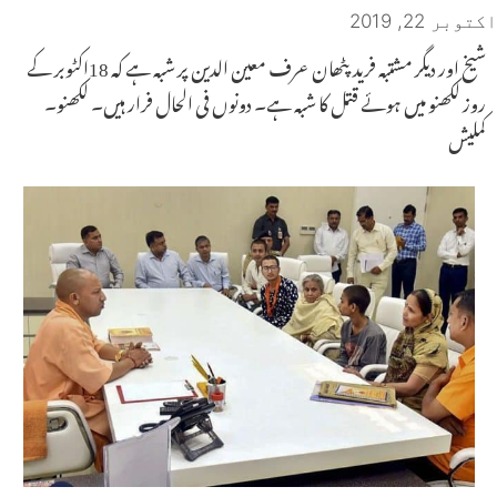
اکتوبر 22, 2019
شیخ اور دیگر مشتبہ فرید پٹھان عرف معین الدین پر شبہ ہے کہ 18اکٹوبر کے
روز لکھنو میں ہوئے قتل کا شبہ ہے۔ دونوں فی الحال فرار ہیں۔ لکھنو۔
کملیش