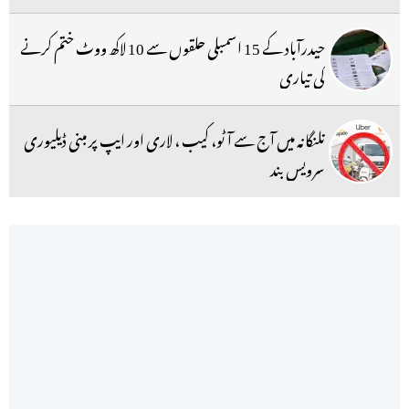
حیدرآباد کے 15 اسمبلی حلقوں سے 10 لاکھ ووٹ ختم کرنے
کی تیاری
تلنگانہ میں آج سے آٹو، کیب ، لاری اور ایپ پر مبنی ڈیلیوری
سرویس بند