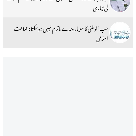
کی تیاری
حب الوطنی کا معیار وندے ماترم نہیں ہوسکتا : جماعت
اسلامی