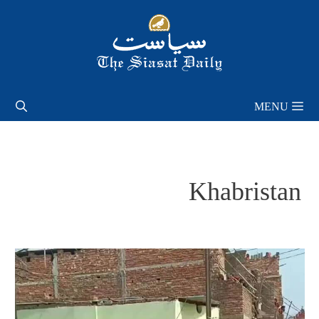
Skip
to
content
MENU
Khabristan