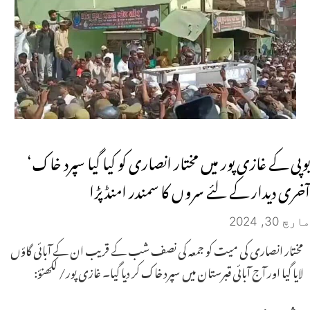
یوپی کے غازی پور میں مختار انصاری کو کیا گیا سپرد خاک‘
آخری دیدار کے لئے سروں کا سمندر امنڈ پڑا
مارچ 30, 2024
مختار انصاری کی میت کو جمعہ کی نصف شب کے قریب ان کے آبائی گاؤں
لایا گیا اور آج آبائی قبرستان میں سپرد خاک کر دیا گیا۔ غازی پور/ لکھنؤ: