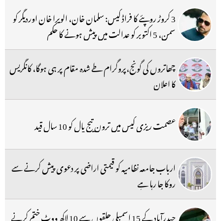
3 کروڑ روپئے کا فراڈ کیس: سلمان خان، الویرا خان اوردیگر کو
سمن، 5 اکتوبر کو عدالت میں پیش ہونے کا حکم
چھاتروں کی گونج،پروگرام طے شدہ مقام پر ہی ہوگا، کانگریس
کا اعلان
عصمت ریزی کیس میں ترون تیج پال کو 10 سال قید
ارباب جامعہ نظامیہ کو قیمتی اراضی پر دعوی پیش کرنے سے
روکا جا رہا ہے
حیدرآباد کے 15 اسمبلی حلقوں سے 10 لاکھ ووٹ ختم کرنے