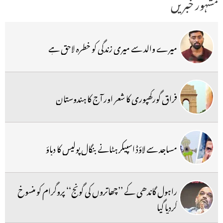
مشہور خبریں
میرے والد سے میری زندگی کو خطرہ لاحق ہے
فراق گورکھپوری کا شعر اور آج کا ہندوستان
مساجد سے لاؤڈ اسپیکر ہٹانے بنگال پولیس کا دباؤ
راہول گاندھی کے ’’چھاتروں کی گونج‘‘ پروگرام کو منسوخ
کردیا گیا