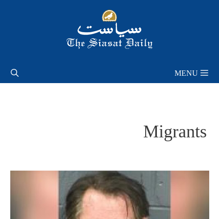
Skip
to
content
MENU
Migrants