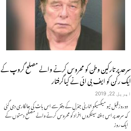
سرحد پر تارکین وطن کو محروس کرنے والے مصلح گروپ کے
ایک رکن کو ایف بی ائی نے کیاگرفتار
اپریل 22, 2019
دوروزقبل نیو میکسیکو اٹارنی جنرل کے دفتر سے اس بات کی جانکاری دی گئی
کہ سرحد پر اس ہفتہ سینکڑوں افراد کو محروس کرنے والے مصلح دستوں کے
ایک روز