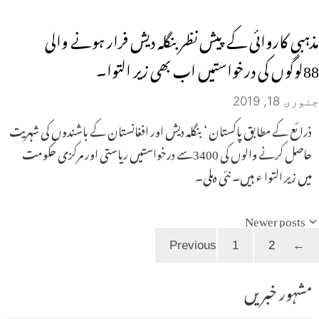
مذہبی کاروائی کے پیش نظر بنگلہ دیش فرار ہونے والی
88لوگوں کی درخواستیں اب بھی زیر التوا۔
جنوری 18, 2019
ذرائع کے مطابق پاکستان ‘ بنگلہ دیش اور افغانستان کے باشندوں کی شہریت
حاصل کرنے والوں کی 3400سے درخواستیں ریاستی اور مرکزی حکومت
میں زیر التوا ء ہیں۔ نئی دہلی۔
Newer posts
Page
Page
1
2
Previous
←
مشہور خبریں