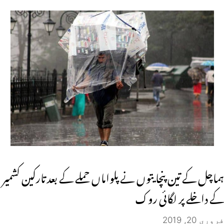
ہماچل کے تین پنچایتوں نے پلواماں حملے کے بعد تارکین کشمیر
کے داخلے پر لگائی روک
فروری 20, 2019