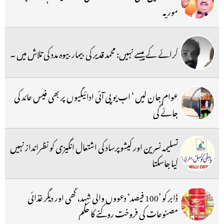
موریہ
کرائے کے پیسے نہیں: محمد قدیر کی بیمار بیوہ مدد کی تلاش میں ۔
عوام جان لیں ‘ اب یو پی آئی ادائیگیوں پر بھی فیس عائد کی
جائے گی
تسلیمہ نسرین اور کیشوپرساد کی اشتعال انگیزی کو نظرانداز نہیں
کیا جاسکتا
ڈابر کو ’100 فیصد‘ دعووں والی شہد، گھی اور دیگر غذائی
مصنوعات کی فروخت روکنے کا حکم