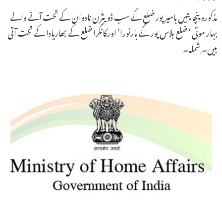
مذکورہ پنچایتیں ہامیر پور ضلع کے سب ڈویثرن نادوان کے تحت آنے والے
بہار موتی ‘ ضلع بلاس پور کے ہارنورا‘ اورکانگرا ضلع کے بھاریادا کے تحت آتی
ہیں۔ ِشملہ۔