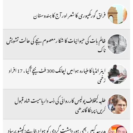
فراق گورکھپوری کا شعر اور آج کا ہندوستان
ظالم بات کی حیوانیات کا شکا رمعصوم بچے کی حالت تشویش
ناک
ایئر انڈیا کا طیارہ ہوا میں اچانک 300 فٹ نیچے آگیا ، 17 افراد
زخمی
طلبہ کیخلاف پولیس کارروائی کی ذمہ داریامیت شاہ قبول
کریں:پرینکا گاندھی
مدرسہ کہیں بھی ہو، دہشت گردی کو ہوا دیتا ہے:کیشو پرساد