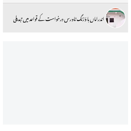
اندراماں ہا ؤزنگ ٹاورس درخواست کے قواعد میں تبدیلی