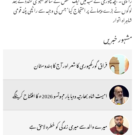
لوگوں نے بڑے پیمانے پر احتجاج کیا‘ جس کی وجہہ سے رانچی پٹنہ قومی
شاہراہ اتوار
مشہور خبریں
فراق گورکھپوری کا شعر اور آج کا ہندوستان
امیت شاہ بھارتیہ ودیا پار مہوتسو 2026ء کا افتتاح کرینگے
میرے والد سے میری زندگی کو خطرہ لاحق ہے