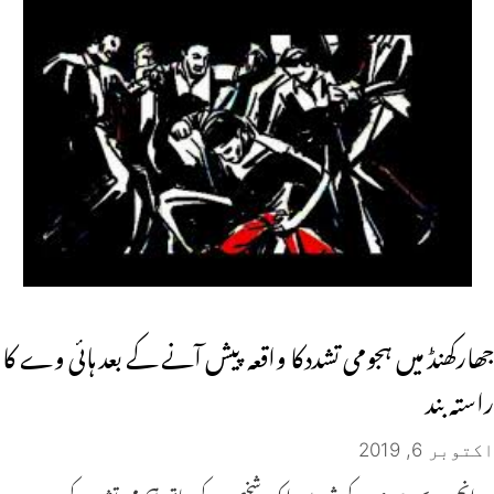
جھارکھنڈ میں ہجومی تشددکا واقعہ پیش آنے کے بعد ہائی وے کا
راستہ بند
اکتوبر 6, 2019
رانچی۔ بچہ چوری کے شبہ میں ایک شخص کے ساتھ ہجومی تشدد کے بعد