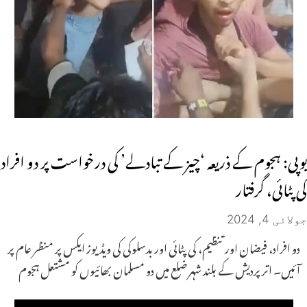
یوپی: ہجوم کے ذریعہ ‘چیز کے تبادلے’ کی درخواست پر دو افراد
کی پٹائی، گرفتار
جولائی 4, 2024
دو افراد، فیضان اور تنظیم، کی پٹائی اور بدسلوکی کی ویڈیوز ایکس پر منظر عام پر
آئیں۔ اتر پردیش کے بلند شہر ضلع میں دو مسلمان بھائیوں کو مشتعل ہجوم