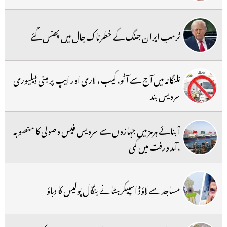
ٹرمپ ایران جنگ کے خطرناک جال میں پھنس گئے
تلنگانہ میں آج سے آٹو، کیب ، لاری اور ایپ پر مبنی ڈیلیوری
سرویس بند
آبنائے ہرمز میں جہازوں سے سرویس فیس وصولی کا منصوبہ
،آمد ورفت میں کمی
مساجد سے لاؤڈ اسپیکر ہٹانے بنگال پولیس کا دباؤ