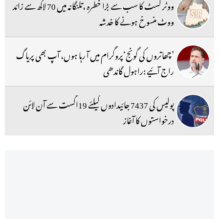
ووٹر لسٹ کا سب سے بڑا خطرہ ،تلنگانہ میں 70 لاکھ سے زائد
ووٹ منسوخ ہونے کا خدشہ
’چھاتروں کی گونج‘پروگرام میں آ رہا ہوں، آپ بھی پریاگ
راج آئیے :راہول گاندھی
پولیس کی 7437 جائیدادوں کیلئے 19اگست سے آن لائن
درخواستوں کا آغاز