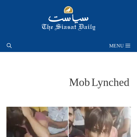
Skip
to
content
MENU
Mob Lynched