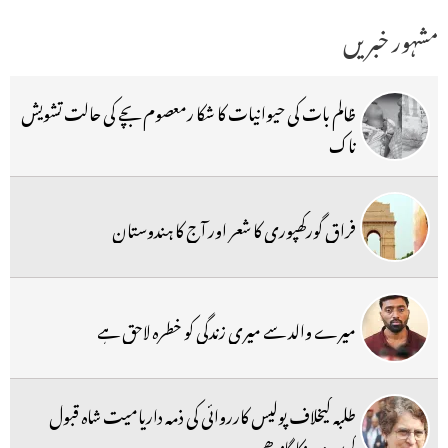
مشہور خبریں
ظالم بات کی حیوانیات کا شکا رمعصوم بچے کی حالت تشویش
ناک
فراق گورکھپوری کا شعر اور آج کا ہندوستان
میرے والد سے میری زندگی کو خطرہ لاحق ہے
طلبہ کیخلاف پولیس کارروائی کی ذمہ داریامیت شاہ قبول
کریں:پرینکا گاندھی