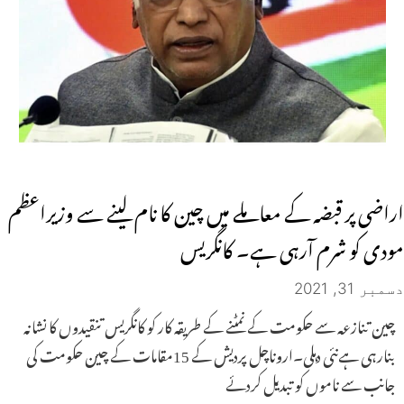
اراضی پر قبضہ کے معاملے میں چین کا نام لینے سے وزیراعظم
مودی کو شرم آرہی ہے۔ کانگریس
دسمبر 31, 2021
چین تنازعہ سے حکومت کے نمٹنے کے طریقہ کار کو کانگریس تنقیدوں کا نشانہ
بنارہی ہےنئی دہلی۔اروناچل پردیش کے 15مقامات کے چین حکومت کی
جانب سے ناموں کو تبدیل کردئے