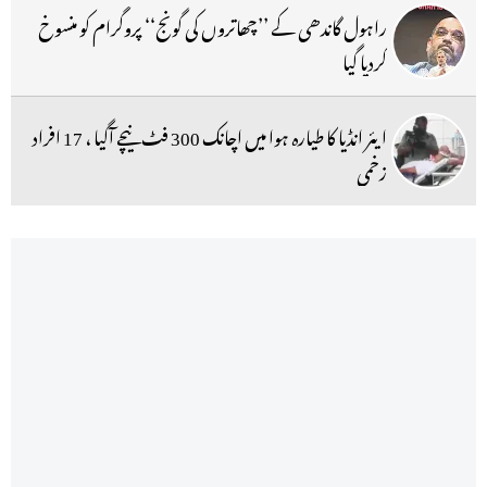
راہول گاندھی کے ’’چھاتروں کی گونج‘‘ پروگرام کو منسوخ
کردیا گیا
ایئر انڈیا کا طیارہ ہوا میں اچانک 300 فٹ نیچے آگیا ، 17 افراد
زخمی