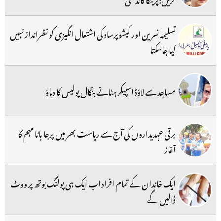
تسلیمہ نسرین اور کیشوپرساد کی اشتعال انگیزی کو نظرانداز نہیں
کیا جاسکتا
مساجد سے لاؤڈ اسپیکر ہٹانے بنگال پولیس کا دباؤ
برقی عہدیداروں کی آج سے ریاست بھر میں پرجا باٹا مہم کا
آغاز
ایک خاندان کے تمام افراد اب ایک ہی پولنگ بوتھ پر ووٹ
ڈالیں گے