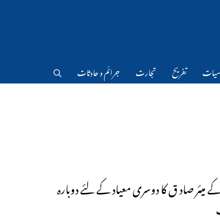
سیات
تفریح
تجارت
جرائم و حادثات
ے میئر صاد ق کا دوسری معیاد کے لئے دوبارہ