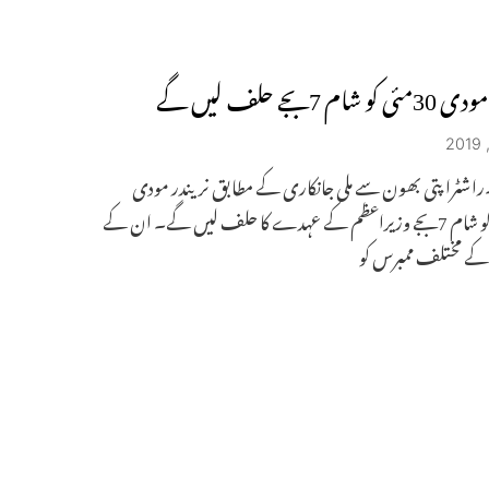
 شام 7بجے حلف لیں گے
۔راشٹرا پتی بھون سے ملی جانکاری کے مطابق نریندر مودی
30مئی کو شام 7بجے وزیراعظم کے عہدے کا حلف لیں گے۔ ان کے
نہ کے مختلف ممبرس کو