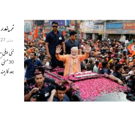
نریندر مودی 30مئی کو
مئی 27, 2019
نئی دہلی
بعد کابی