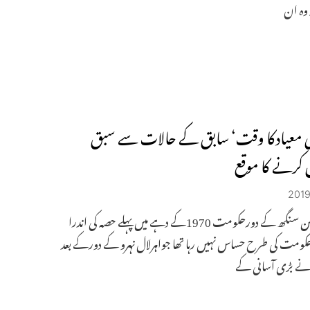
وہ ان
 معیادکا وقت‘ سابق کے حالات سے سبق
کرنے کا موقع
من موہن سنگھ کے دورحکومت 1970کے دہے میں پہلے حصہ کی اندرا
کومت کی طرح حساس نہیں رہا تھا جواہرلال نہرو کے دورکے بعد
ے بڑی آسانی کے