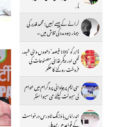
گی
کرائے کے پیسے نہیں: محمد قدیر کی
بیمار بیوہ مدد کی تلاش میں ۔
ڈابر کو ’100 فیصد‘ دعووں والی شہد،
گھی اور دیگر غذائی مصنوعات کی
فروخت روکنے کا حکم
سی ایم پرجاوانی پروگرام میں عوام
کی سہولت کیلئے می سیوا سنٹر
اندراماں ہا ؤزنگ ٹاورس درخواست
کے قواعد میں تبدیلی