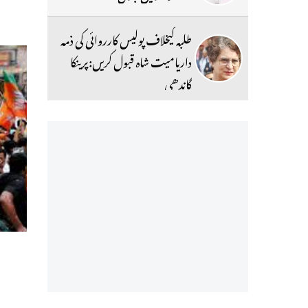
طلبہ کیخلاف پولیس کارروائی کی ذمہ
داریامیت شاہ قبول کریں:پرینکا
گاندھی