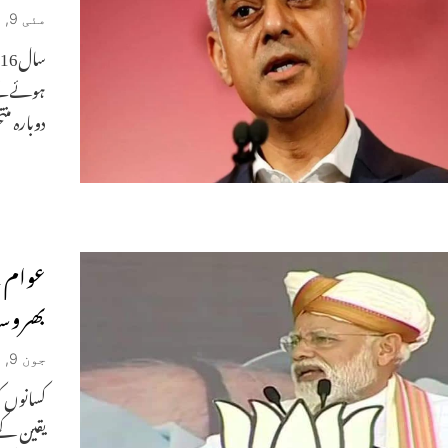
مئی 9, 2021
ہوئے تھ
دوبارہ 
عوام ن
بھروسہ
جون 9, 2019
کسانوں ک
یقین کے 