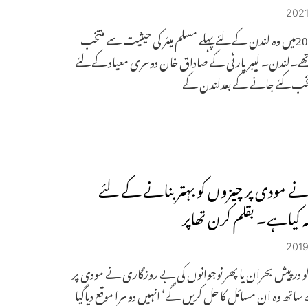
سال2016میں وہ لندن کے لئے پہلے مسلم میئر کی حیثیت سے منتخب
ے۔لندن۔ لیبر پارٹی کے صاداق خان دوسری معیاد کے لئے
منتخب کئے جانے کے بعدلندن کے
ے مودی پر چیزوں کو بہتر بنانے کے لئے
 کیاہے۔ بقلم کرن تھاپر
و درپیش بحران یا پھر نوجوانوں کی بے روزگاری نے مودی پر
ساتھ وہ ان مسائل کا حل کریں گے‘ انہیں دوسرا موقع دیاگیا