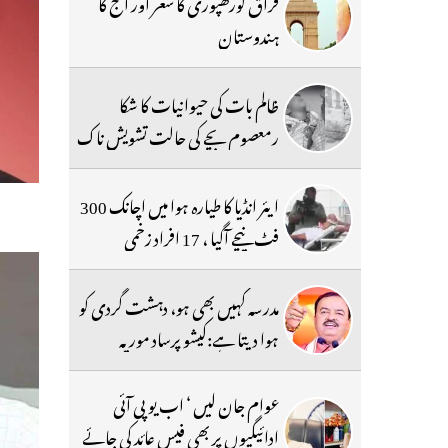
فراق گورکھپوری کا شعر اور آج کا
ہندوستان
ظالم بات کی حیوانیات کا شکا
رمعصوم بچے کی حالت تشویش ناک
ایئر انڈیا کا طیارہ ہوا میں اچانک 300
فٹ نیچے آگیا ، 17 افراد زخمی
مدرسہ کہیں بھی ہو، دہشت گردی کو
ہوا دیتا ہے:کیشو پرساد موریہ
عوام جان لیں ‘ اب یو پی آئی
ادائیگیوں پر بھی فیس عائد کی جائے