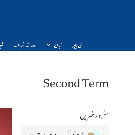
Ski
t
conten
ای پیپر
زبان
حدیث شریف
شہر
Second Term
مشہور خبریں