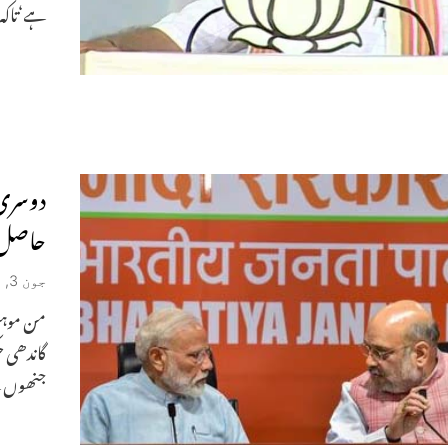
ہے‘تاکہ 
دوسری
حاصل 
جون 3, 2019
گاندھی ح
جنھوں ن