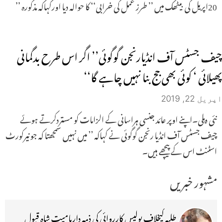
20اپریل کی بیٹھک میں ’’ طرز عمل کی خرابی‘‘ کا حوالہ دیا اورکہاکہ مذکورہ ’’
چیف جسٹس آف انڈیارنجن گوگوئی’’ اگر اس طرح بدگمانی
پھیلائی ‘ کوئی بھی جج بنا نہیں چاہے گا‘‘
اپریل 22, 2019
نئی دہلی۔اپنے اوپر عائد جنسی ہراسانی کے الزامات کو مستردکرتے ہوئے
چیف جسٹس آف انڈیا رنجن گوگوئی نے کہاکہ ’’ میں نہیں سمجھتا کہ جونیرکورٹ
اسٹنٹ اس کے پیچھے ہیں۔
مشہور خبریں
طلبہ کیخلاف پولیس کارروائی کی ذمہ داریامیت شاہ قبول