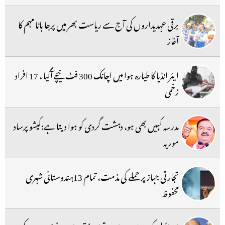
برقی عہدیداروں کی آج سے ریاست بھر میں پرجا باٹا مہم کا
آغاز
ایئر انڈیا کا طیارہ ہوا میں اچانک 300 فٹ نیچے آگیا ، 17 افراد
زخمی
مدرسہ کہیں بھی ہو، دہشت گردی کو ہوا دیتا ہے:کیشو پرساد
موریہ
تجارتی جہاز پر حملے کی مذمت، تمام 13ہندوستانی شہری
محفوظ