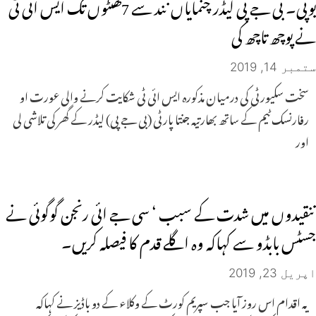
یوپی۔ بی جے پی لیڈر چنمایاں نند سے 7گھنٹوں تک ایس ائی ٹی
نے پوچھ تاچھ کی
ستمبر 14, 2019
سخت سکیورٹی کی درمیان مذکورہ ایس ائی ٹی شکایت کرنے والی عورت او
رفارنسک ٹیم کے ساتھ بھارتیہ جنتا پارٹی (بی جے پی) لیڈر کے گھر کی تلاشی لی
اور
تنقیدوں میں شدت کے سبب ‘ سی جے ائی رنجن گوگوئی نے
جسٹس بابڈو سے کہاکہ وہ اگلے قدم کا فیصلہ کریں۔
اپریل 23, 2019
یہ اقدام اس روز آیا جب سپریم کورٹ کے وکلاء کے دو باڈیز نے کہاکہ