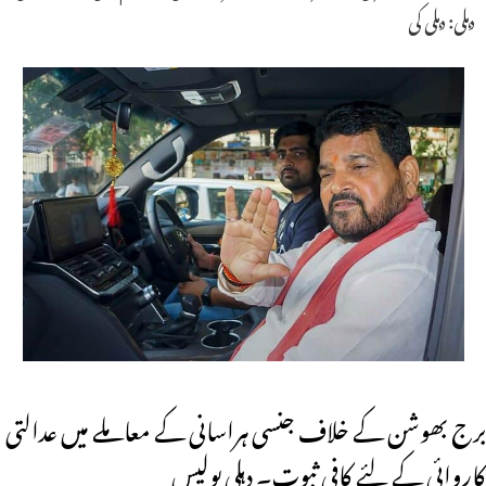
دہلی: دہلی کی
برج بھوشن کے خلاف جنسی ہراسانی کے معاملے میں عدالتی
کاروائی کے لئے کافی ثبوت۔ دہلی پولیس