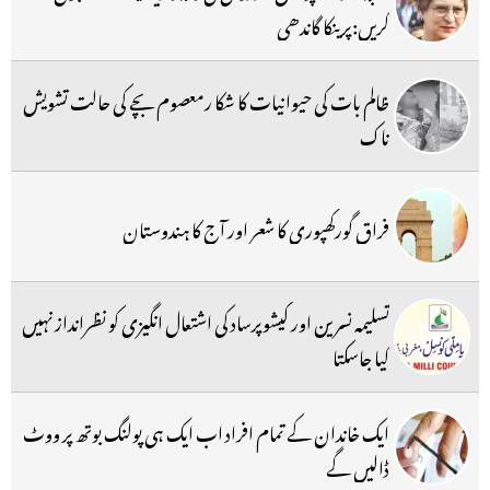
کریں:پرینکا گاندھی
ظالم بات کی حیوانیات کا شکا رمعصوم بچے کی حالت تشویش
ناک
فراق گورکھپوری کا شعر اور آج کا ہندوستان
تسلیمہ نسرین اور کیشوپرساد کی اشتعال انگیزی کو نظرانداز نہیں
کیا جاسکتا
ایک خاندان کے تمام افراد اب ایک ہی پولنگ بوتھ پر ووٹ
ڈالیں گے