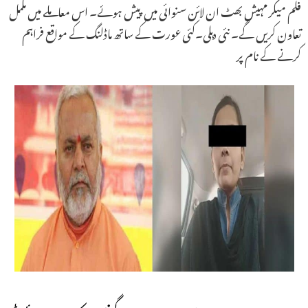
فلم میکر مہیش بھٹ ان لائن سنوائی میں پیش ہوئے۔ اس معاملے میں مکمل
تعاون کریں گے۔ نئی دہلی۔کئی عورت کے ساتھ ماڈلنگ کے مواقع فراہم
کرنے کے نام پر