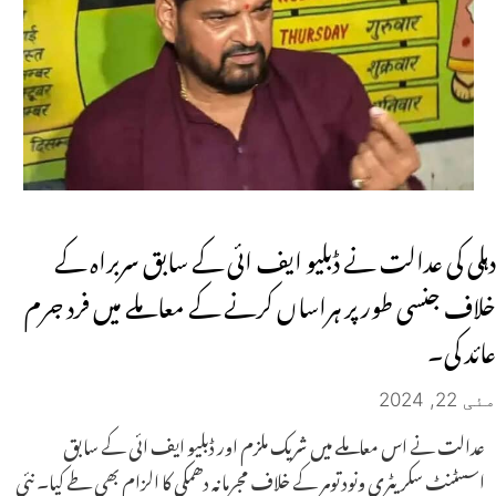
دہلی کی عدالت نے ڈبلیو ایف ائی کے سابق سربراہ کے
خلاف جنسی طور پر ہراساں کرنے کے معاملے میں فرد جرم
عائد کی۔
مئی 22, 2024
عدالت نے اس معاملے میں شریک ملزم اور ڈبلیو ایف ائی کے سابق
اسسٹنٹ سکریٹری ونود تومر کے خلاف مجرمانہ دھمکی کا الزام بھی طے کیا۔ نئی