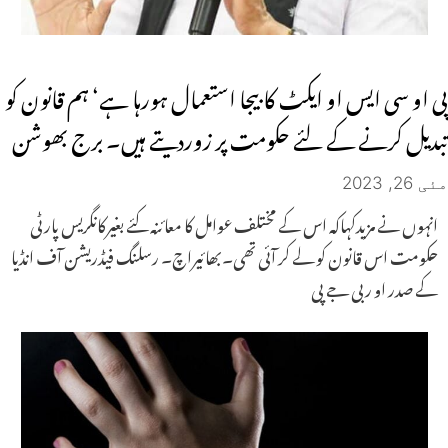
پی او سی ایس او ایکٹ کابیجا استعمال ہورہا ہے‘ ہم قانون کو
تبدیل کرنے کے لئے حکومت پر زوردیتے ہیں۔ برج بھوشن
مئی 26, 2023
انہوں نے مزیدکہاکہ اس کے مختلف عوامل کا معائنہ کئے بغیرکانگریس پارٹی
حکومت اس قانون کو لے کر آئی تھی۔بھائیراچ۔ رسلنگ فیڈریشن آف انڈیا
کے صدر او ربی جے پی