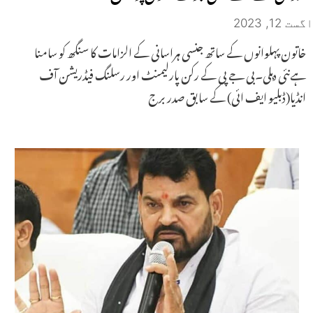
اگست 12, 2023
خاتون پہلوانوں کے ساتھ جنسی ہراسانی کے الزامات کا سنگھ کو سامنا
ہےنئی دہلی۔بی جے پی کے رکن پارلیمنٹ اور رسلنگ فیڈریشن آف
انڈیا(ڈبلیو ایف ائی) کے سابق صدر برج