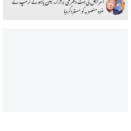
اسرائیل کی ہٹ دھرمی برقرار، نیتن یاہونے ٹرمپ کے
غزہ منصوبہ کو مستردکردیا