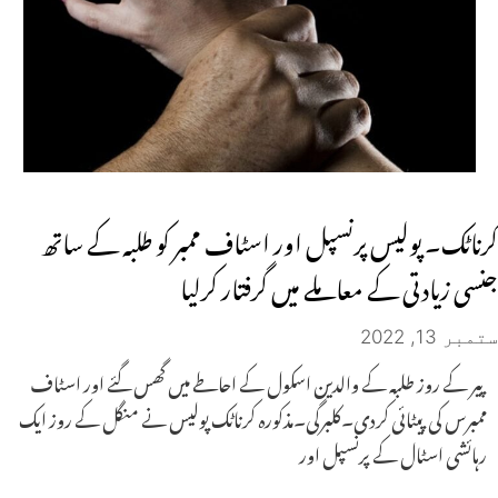
کرناٹک۔ پولیس پرنسپل اور اسٹاف ممبر کو طلبہ کے ساتھ
جنسی زیادتی کے معاملے میں گرفتار کرلیا
ستمبر 13, 2022
پیر کے روز طلبہ کے والدین اسکول کے احاطے میں گھس گئے اور اسٹاف
ممبرس کی پیٹائی کردی۔کلبرگی۔مذکورہ کرناٹک پولیس نے منگل کے روز ایک
رہائشی اسٹال کے پرنسپل اور