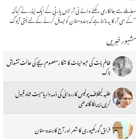
معاملے سے جانکاری رکھنے والے ٹی آر ایس پارٹی کے ایک لیڈر نے کہاکہ
”کے سی آر کا یہ ماننا ہے کہ ہندوستان کو تبدیل کرنے کے لئے نیتی آیوگ
مشہور خبریں
ظالم بات کی حیوانیات کا شکا رمعصوم بچے کی حالت تشویش
ناک
طلبہ کیخلاف پولیس کارروائی کی ذمہ داریامیت شاہ قبول
کریں:پرینکا گاندھی
فراق گورکھپوری کا شعر اور آج کا ہندوستان