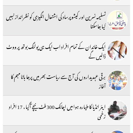
تسلیمہ نسرین اور کیشوپرساد کی اشتعال انگیزی کو نظرانداز نہیں
کیا جاسکتا
ایک خاندان کے تمام افراد اب ایک ہی پولنگ بوتھ پر ووٹ
ڈالیں گے
برقی عہدیداروں کی آج سے ریاست بھر میں پرجا باٹا مہم کا
آغاز
ایئر انڈیا کا طیارہ ہوا میں اچانک 300 فٹ نیچے آگیا ، 17 افراد
زخمی