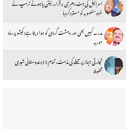
اسرائیل کی ہٹ دھرمی برقرار، نیتن یاہونے ٹرمپ کے
غزہ منصوبہ کو مستردکردیا
مدرسہ کہیں بھی ہو، دہشت گردی کو ہوا دیتا ہے:کیشو پرساد
موریہ
تجارتی جہاز پر حملے کی مذمت، تمام 13ہندوستانی شہری
محفوظ