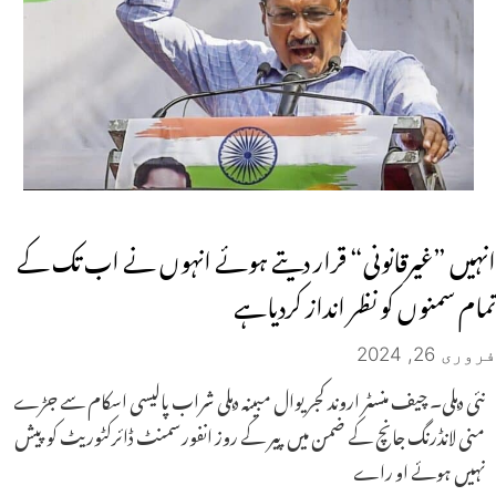
انہیں ”غیرقانونی“ قرار دیتے ہوئے انہوں نے اب تک کے
تمام سمنوں کو نظر انداز کردیاہے
فروری 26, 2024
نئی دہلی۔ چیف منسٹر اروند کجریوال مبینہ دہلی شراب پالیسی اسکام سے جڑے
منی لانڈرنگ جانچ کے ضمن میں پیر کے روز انفورسمنٹ ڈائرکٹوریٹ کو پیش
نہیں ہوئے او راے