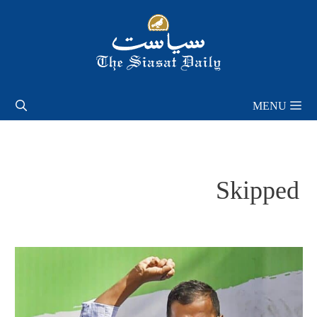
Skip
to
content
MENU
Skipped