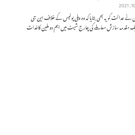
ی نے عدالت کو یہ بھی بتایا کہ وہ دہلی پولیس کے خلاف این جی
یک مقدمہ سازش معاملے کی چارج شیٹ میں اہم دو ملین کاغدات