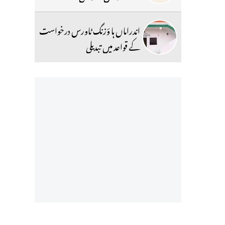
اندراماں ہا ؤزنگ ٹاورس درخواست
کے قواعد میں تبدیلی