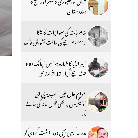
فراق گورکھپوری کا شعر اور آج کا
ہندوستان
ظالم بات کی حیوانیات کا شکا
رمعصوم بچے کی حالت تشویش ناک
ایئر انڈیا کا طیارہ ہوا میں اچانک 300
فٹ نیچے آگیا ، 17 افراد زخمی
عوام جان لیں ‘ اب یو پی آئی
ادائیگیوں پر بھی فیس عائد کی جائے
گی
مدرسہ کہیں بھی ہو، دہشت گردی کو