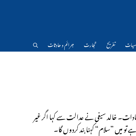
سیات
تفریح
تجارت
جرائم و حادثات
سادات۔ خالد سیفی نے عدالت سے کہا اگر غیر
ہے تو میں ”سلام“ کہنا بند کردوں گا۔