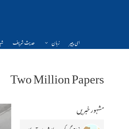
Ski
t
conten
ای پیپر
زبان
حدیث شریف
شہر
Two Million Papers
مشہور خبریں