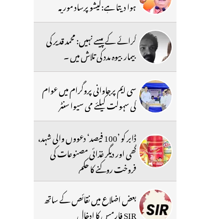
ہوا دیتا ہے:کیشو پرساد موریہ
کرائے کے پیسے نہیں: محمد قدیر کی
بیمار بیوہ مدد کی تلاش میں ۔
سی ایم پرجاوانی پروگرام میں عوام
کی سہولت کیلئے می سیوا سنٹر
ڈابر کو ’100 فیصد‘ دعووں والی شہد،
گھی اور دیگر غذائی مصنوعات کی
فروخت روکنے کا حکم
بعض اضلاع میں نقائص کے ساتھ
SIR فارمس کا ادخال