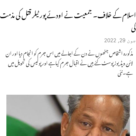
اسلام کے خلاف۔ جمعیت نے اودئے پور ٹیلر قتل کی مذمت
کی
جون 29, 2022
مذکورہ اشخاص جنھوں نے دن کے اجالے میں اس جرم کو انجام دیا اور ان
لائن ویڈیوز پوسٹ کئے ہیں نے اقبال جرم کیاہے اور پولیس کی تحویل میں
ہے۔نئی