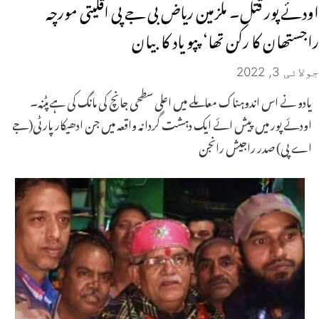
اودئے پور قتل۔ ملزمین ریاض بی جے پی اقلیتی مورچہ
راجستھان کا رکن تھا‘ پپو یاد کا بیان
جولائی 3, 2022
یادو نے اس اندوہناک معاملے میں اعلی سطحی جانچ کی مانگ کی ہےپٹنہ۔
اودئے پور میں پیش ائے ایک دہشت گردانہ واقعہ میں جن ادھیکار پارٹی(جے
اے پی) صدر راجیش رانجن