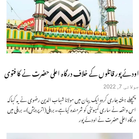
اودئے پور قاتلوں کے خلاف درگاہ اعلی حضرت نے کا فتوی
جولائی 7, 2022
پچھلے ہفتہ جاری کردہ ایک بیان میں مولانا شہاب الدین رضوی نے یہ کہاکہ
اس واقعہ نے ساری کمیونٹی کو شرمندہ کیاہے۔بریلی(اترپردیش)۔ بریلی میں
درگاہ اعلی حضرت نے اودئے پور