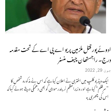
ادوئے پور قتل ملزمین پر یو اے پی اے کے تحت مقدمہ
درج۔ راجستھان چیف منسٹر
جون 29, 2022
ایک ویڈیو کلپ میں اختری نے اعلان کیاہے کہ اس نے مذکورہ شخص کا
”سرقلم“ کیاہے اور وزیراعظم نریندر مودی کو بھی دھمکی دیتے ہوئے کہاکہ
اس کی چھری یہ