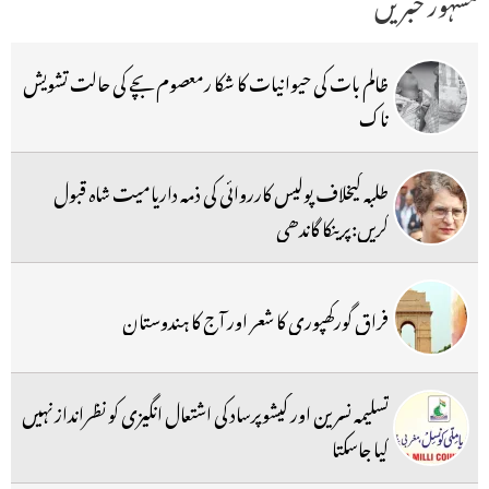
مشہور خبریں
ظالم بات کی حیوانیات کا شکا رمعصوم بچے کی حالت تشویش
ناک
طلبہ کیخلاف پولیس کارروائی کی ذمہ داریامیت شاہ قبول
کریں:پرینکا گاندھی
فراق گورکھپوری کا شعر اور آج کا ہندوستان
تسلیمہ نسرین اور کیشوپرساد کی اشتعال انگیزی کو نظرانداز نہیں
کیا جاسکتا