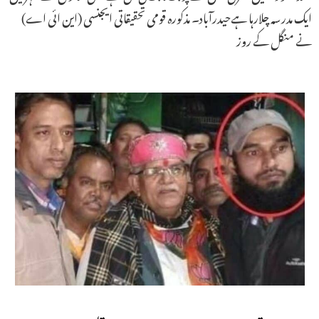
ایک مدرسہ چلارہا ہےحیدرآباد۔ مذکورہ قومی تحقیقاتی ایجنسی (این ائی اے)
نے منگل کے روز