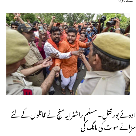
اودئے پور قتل۔ مسلم راشٹرایہ منچ نے قاتلوں کے لئے
سزائے مو ت کی مانگ کی