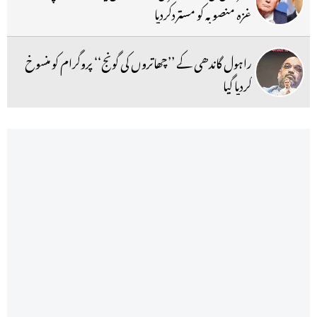
غزہ منصوبہ کو مستردکردیا
راہول گاندھی کے ’’چھاتروں کی گونج‘‘ پروگرام کو منسوخ
کردیا گیا