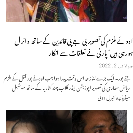
اودئے ملزم کی تصویر بی جے پی قائدین کے ساتھ وائر ل
ہورہی ہیں‘ پارنی نے تعلقات سے انکار
جولائی 2, 2022
جئے پور۔ ایک بڑے تنازعہ اس وقت پیدا ہوا جب اودئے پور قتل کے ملزم
ریاض عطاری کی تصویر اپوزیشن لیڈر گلاب چند کٹاریہ کے ساتھ سوشیل
میڈیا پروائیرل ہوئی