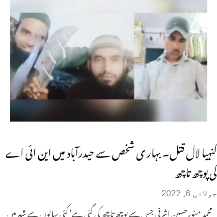
کنہیا لال قتل۔ بہار ی شخص سے حیدرآباد میں این ائی اے
کی پوچھ تاچھ
جولائی 6, 2022
محمد منورحسین اشرفی جس سے پوچھ تاچھ کی گئی ہے‘ کئی سالوں سے شہر میں