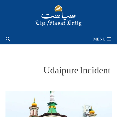
Skip
to
content
MENU
Udaipure Incident