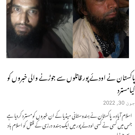
پاکستان نے اودئے پور قاتلوں سے جوڑنے والی خبروں کو
کیامسترد
جون 30, 2022
اسلام آباد۔ پاکستان نے ہندوستانی میڈیا کے ان خبروں کومسترد کردیا ہے
جس میں کسی نے کسی اودئے پور میں ایک ہندو درزی کے قتل کو اسلام باد
سے جوڑا