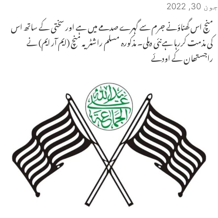
جون 30, 2022
منچ اس گھناؤنے جرم سے گہرے صدمے میں ہے اور سختی کے ساتھ اس
کی مذمت کررہا ہےنئی دہلی۔ مذکورہ مسلم راشٹریہ منچ (ایم آر ایم) نے
راجستھان کے اودئے