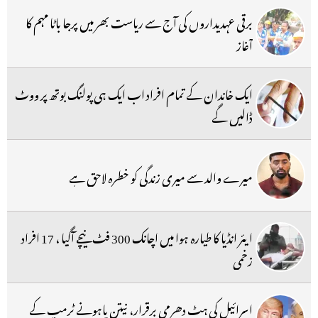
برقی عہدیداروں کی آج سے ریاست بھر میں پرجا باٹا مہم کا
آغاز
ایک خاندان کے تمام افراد اب ایک ہی پولنگ بوتھ پر ووٹ
ڈالیں گے
میرے والد سے میری زندگی کو خطرہ لاحق ہے
ایئر انڈیا کا طیارہ ہوا میں اچانک 300 فٹ نیچے آگیا ، 17 افراد
زخمی
اسرائیل کی ہٹ دھرمی برقرار، نیتن یاہونے ٹرمپ کے