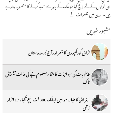
ان لوگوں کے لئے لانچ کیا جو ملک کے باہر سے عمرہ کرنے کا منصوبہ بنارہے
ہیں۔اردن میں جمعرات کے
مشہور خبریں
فراق گورکھپوری کا شعر اور آج کا ہندوستان
ظالم بات کی حیوانیات کا شکا رمعصوم بچے کی حالت تشویش
ناک
ایئر انڈیا کا طیارہ ہوا میں اچانک 300 فٹ نیچے آگیا ، 17 افراد
زخمی