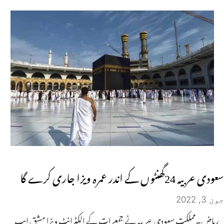
سعودی عربیہ 24گھنٹوں کے اندر عمرہ ویزا جاری کرے گا
جون 3, 2022
ریاض۔مملکت سعودی عربیہ نے جمعرات کے الکٹرانٹ ویزا مشق ایپ