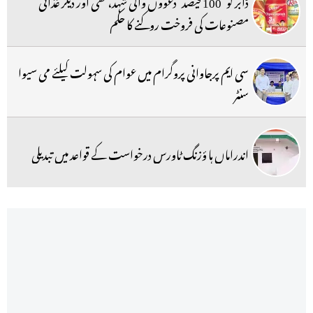
ڈابر کو ’100 فیصد‘ دعووں والی شہد، گھی اور دیگر غذائی
مصنوعات کی فروخت روکنے کا حکم
سی ایم پرجاوانی پروگرام میں عوام کی سہولت کیلئے می سیوا
سنٹر
اندراماں ہا ؤزنگ ٹاورس درخواست کے قواعد میں تبدیلی