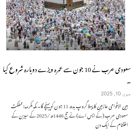
سعودی عرب نے 10 جون سے عمرہ ویزے دوبارہ شروع کیا
۔
جون 10, 2025
بین الاقوامی عازمین کا پہلا گروپ بدھ 11 جون کو پہنچے گا۔ مکہ مکرمہ: مملکت
سعودی عرب (کے ایس اے) نے حج 1446ھ/2025 کے سیزن کے
اختتام کے ایک دن