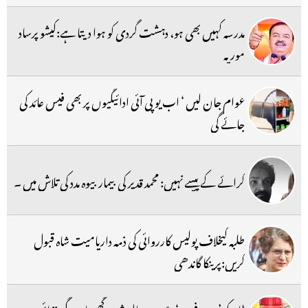
مدرسہ کہیں بھی ہو، دہشت گردی کو ہوا دیتا ہے:کیشو پرساد
موریہ
عوام جان لیں ‘ اب یو پی آئی ادائیگیوں پر بھی فیس عائد کی
جائے گی
کرائے کے پیسے نہیں: محمد قدیر کی بیمار بیوہ مدد کی تلاش میں ۔
طلبہ کیخلاف پولیس کارروائی کی ذمہ داریامیت شاہ قبول
کریں:پرینکا گاندھی