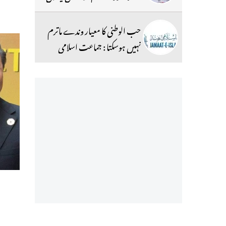
حب الوطنی کا معیار وندے ماترم
نہیں ہوسکتا : جماعت اسلامی