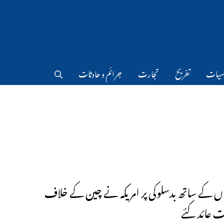
سیات
تفریح
تجارت
جرائم و حادثات
ں کے ساتھ بدسلوکی پر امریکہ نے چین کے خلاف
ات عائد کئے