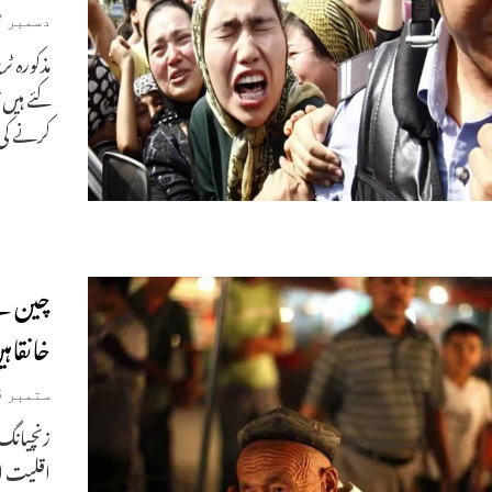
دسمبر 17, 2021
مذکورہ ٹ
کئے ہیں‘
کرنے کی
چین نے
خانقاہی
ستمبر 26, 2020
زنچیانگ۔
اقلیت ای