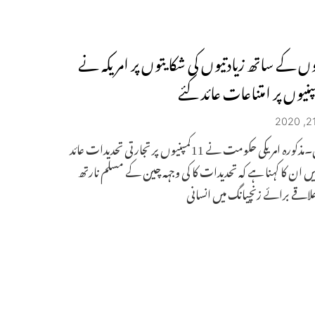
وں کے ساتھ زیادتیوں کی شکایتوں پر امریکہ نے
پنیوں پر امتناعات عائد کئے
واشنگٹن۔مذکورہ امریکی حکومت نے 11کمپنیوں پر تجارتی تحدیدات عائد
ں ان کا کہنا ہے کہ تحدیدات کا کی وجہہ چین کے مسلم نارتھ
اقے برائے زنچیانگ میں انسانی