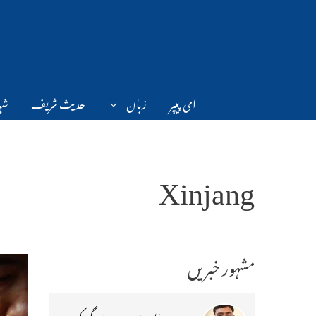
Ski
t
conten
ای پیپر
زبان
حدیث شریف
شہر
Xinjang
مشہور خبریں