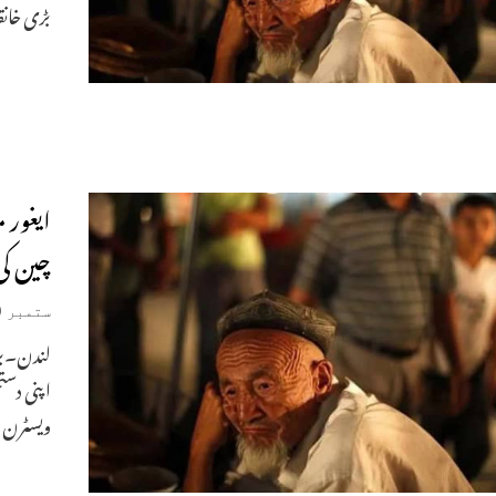
بڑی خانقا
چین کی
ستمبر 10, 2020
اپنی دست
ویسٹرن ز