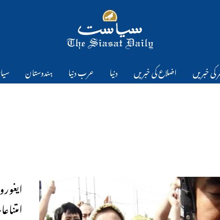
 کی خبریں
اضلاع کی خبریں
دنیا
عرب دنیا
ہندوستان
سیا
ایغورو
امتناع