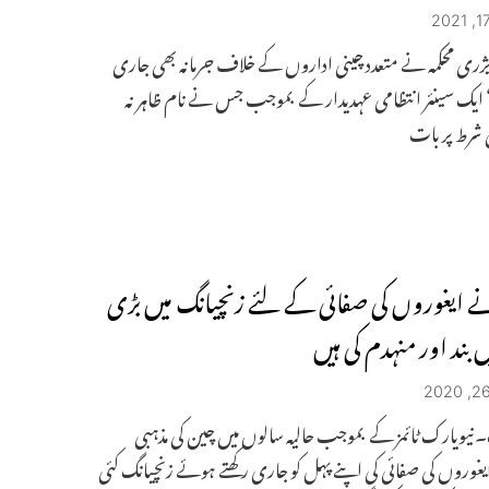
ریژری محکمہ نے متعدد چینی اداروں کے خلاف جرمانہ بھی جاری
 ایک سینئر انتظامی عہدیدار کے بموجب جس نے نام ظاہر نہ
 شرط پر بات
 ایغوروں کی صفائی کے لئے زنچیانگ میں بڑی
ں بند اور منہدم کی ہیں
نیویارک ٹائمز کے بموجب حالیہ سالوں میں چین کی مذہبی
غوروں کی صفائی کی اپنے پہل کو جاری رکھتے ہوئے زنچیانگ کئی