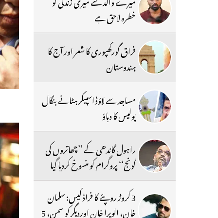
میرے والد سے میری زندگی کو
خطرہ لاحق ہے
فراق گورکھپوری کا شعر اور آج کا
ہندوستان
مساجد سے لاؤڈ اسپیکر ہٹانے بنگال
پولیس کا دباؤ
راہول گاندھی کے ’’چھاتروں کی
گونج‘‘ پروگرام کو منسوخ کردیا گیا
3 کروڑ روپئے کا فراڈ کیس: سلمان
خان، الویرا خان اوردیگر کو سمن، 5