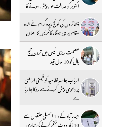
اکتوبر کو عدالت میں پیش ہونے کا
حکم
چھاتروں کی گونج،پروگرام طے شدہ
مقام پر ہی ہوگا، کانگریس کا اعلان
عصمت ریزی کیس میں ترون تیج
پال کو 10 سال قید
ارباب جامعہ نظامیہ کو قیمتی اراضی
پر دعوی پیش کرنے سے روکا جا رہا
ہے
حیدرآباد کے 15 اسمبلی حلقوں سے
10 لاکھ ووٹ ختم کرنے کی تیاری