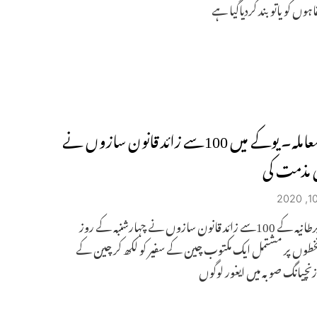
ہوں کو یاتو بند کردیاگیا ہے
ایغور معاملہ۔ یوکے میں 100سے زائد قانون سازوں نے
 مذمت کی
لندن۔برطانیہ کے 100سے زائد قانون سازوں نے چہارشنبہ کے روز
خطوں پر مشتمل ایک مکتوب چین کے سفیر کو لکھ کر چین کے
نچیانگ صوبہ میں ایغور لوگوں