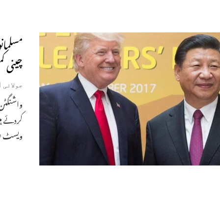
مسلمان
چینی کم
جولائی 21, 2020
کردئے ہی
ویسٹ عل