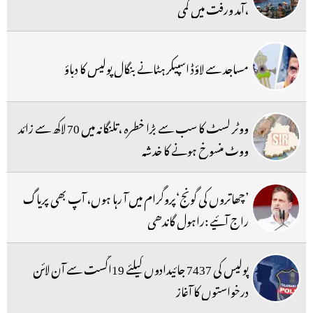
،آمد ورفت میں کمی
مساجد سے لاؤڈ اسپیکر ہٹانے بنگال پولیس کا دباؤ
ووٹر لسٹ کا سب سے بڑا خطرہ ،تلنگانہ میں 70 لاکھ سے زائد
ووٹ منسوخ ہونے کا خدشہ
’چھاتروں کی گونج‘پروگرام میں آ رہا ہوں، آپ بھی پریاگ
راج آئیے :راہول گاندھی
پولیس کی 7437 جائیدادوں کیلئے 19اگست سے آن لائن
درخواستوں کا آغاز