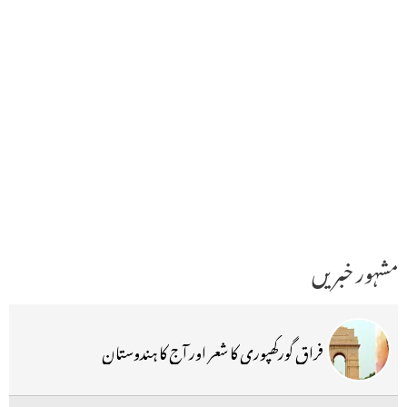
مشہور خبریں
فراق گورکھپوری کا شعر اور آج کا ہندوستان