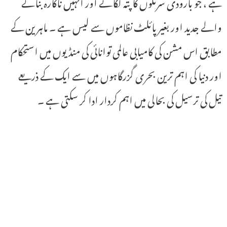
ہے ، جو بارودی سرنگوں کا پتہ لگانے اور انہیں ناکارہ بنانے
والے جدید اور بغیر پائلٹ نظاموں سے لیس ہے ۔ ماہرین کے
مطابق اس مشن کی کامیابی عالمی توانائی کی منڈیوں میں استحکام
اور دنیا کی اہم ترین بحری گزرگاہوں میں سے ایک کے ذریعے
تیل کی ترسیل کی بحالی میں اہم کردار ادا کر سکتی ہے ۔