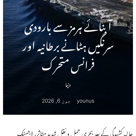
آبنائے ہرمز سے بارودی
سرنگیں ہٹانے برطانیہ اور
فرانس متحرک
دنیا
younus
جون 6, 2026
حالیہ کشیدگی کے بعد بحری حمل و نقل شدید متاثر، لاجسٹک