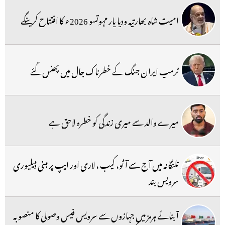
امیت شاہ بھارتیہ ودیا پار مہوتسو 2026ء کا افتتاح کرینگے
ٹرمپ ایران جنگ کے خطرناک جال میں پھنس گئے
میرے والد سے میری زندگی کو خطرہ لاحق ہے
تلنگانہ میں آج سے آٹو، کیب ، لاری اور ایپ پر مبنی ڈیلیوری
سرویس بند
آبنائے ہرمز میں جہازوں سے سرویس فیس وصولی کا منصوبہ