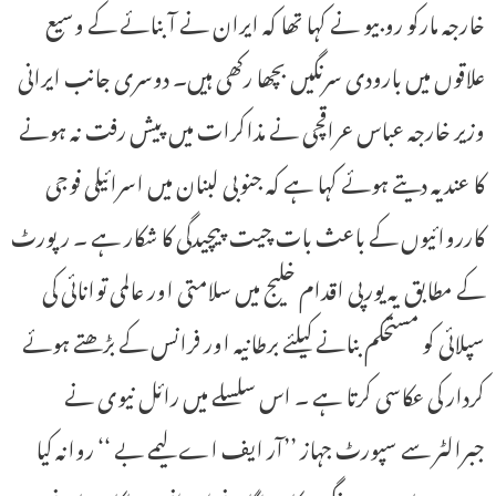
خارجہ مارکو روبیو نے کہا تھا کہ ایران نے آبنائے کے وسیع
علاقوں میں بارودی سرنگیں بچھا رکھی ہیں۔ دوسری جانب ایرانی
وزیر خارجہ عباس عراقچی نے مذاکرات میں پیش رفت نہ ہونے
کا عندیہ دیتے ہوئے کہا ہے کہ جنوبی لبنان میں اسرائیلی فوجی
کارروائیوں کے باعث بات چیت پیچیدگی کا شکار ہے ۔ رپورٹ
کے مطابق یہ یورپی اقدام خلیج میں سلامتی اور عالمی توانائی کی
سپلائی کو مستحکم بنانے کیلئے برطانیہ اور فرانس کے بڑھتے ہوئے
کردار کی عکاسی کرتا ہے ۔ اس سلسلے میں رائل نیوی نے
جبرالٹر سے سپورٹ جہاز ’’آر ایف اے لیمے بے ‘‘ روانہ کیا