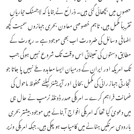
حصوں میں بچھائی گئی ہیں۔ ذرائع نے بتایا کہ لاجسٹک تیاریاں
تقریباً مکمل ہیں، تاہم خصوصی معاون بحری جہازوں سمیت کچھ
اضافی وسائل کی ضرورت اب بھی موجود ہے ۔ رپورٹ کے
مطابق دستوں کی تعیناتی اس وقت تک شروع نہیں ہوگی جب
تک امریکہ اور ایران کے درمیان ایسا معاہدہ طے نہیں پا جاتا جو
تجارتی جہاز رانی کی مکمل بحالی اور آپریشنز کیلئے محفوظ ماحول کی
ضمانت فراہم کرے ۔ امریکی صدر ڈونلڈ ٹرمپ نے حال ہی
میں دعویٰ کیا تھا کہ امریکی افواج آبنائے میں موجود بیشتر بحری
بارودی سرنگیں ہٹانے میں کامیاب ہو چکی ہیں، جبکہ امریکی وزیر