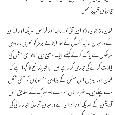
تیاریاں تقریباً مکمل
لندن، 5 جون، (یو این آئی) برطانیہ اور فرانس امریکہ اور ایران
کے درمیان حالیہ کشیدگی کے بعد آبنائے ہرمز کو بحری بارودی
سرنگوں سے پاک کرنے کیلئے ایک وسیع بین الاقوامی مشن کی
قیادت کرنے کی تیاری کر رہے ہیں۔باخبر ذرائع کا کہنا ہے کہ
لندن اور پیرس اس مشن کے بنیادی منصوبوں کو حتمی شکل
دے چکے ہیں۔ خبر رساں ادارے بلومبرگ کے مطابق اس
آپریشن کے امریکہ اور ایران کے درمیان تجارتی جہاز رانی کی