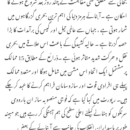
بحالی سے متعلق کسی مفاہمت کے چند روز بعد شروع ہونے کا
امکان ہے ۔آبنائے ہرمز دنیا کی اہم ترین بحری گزرگاہوں میں
شمار ہوتی ہے ، جہاں سے عالمی تیل اور گیس کی برآمدات کا بڑا
حصہ گزرتا ہے ۔ حالیہ کشیدگی کے باعث اس علاقے میں بحری
نقل و حرکت شدید متاثر ہوئی ہے ۔ذرائع کے مطابق 15 ممالک
پر مشتمل ایک اتحاد اس مشن میں شامل ہوگا اور متعدد ممالک
پہلے ہی افرادی قوت اور سازوسامان فراہم کرنے کا عہد کر چکے
ہیں۔ رپورٹ میں کہا گیا ہے کہ فوجی منصوبہ ساز ان بارودی
سرنگوں کو ہٹانے کیلئے اعلیٰ سطح کی ہم آہنگی کر رہے ہیں جو مبینہ
طور پر پاسداران انقلاب کی جانب سے آبنائے کے بعض