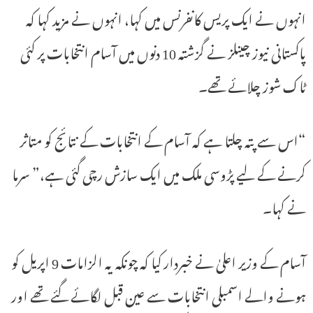
انہوں نے ایک پریس کانفرنس میں کہا، انہوں نے مزید کہا کہ
پاکستانی نیوز چینلز نے گزشتہ 10 دنوں میں آسام انتخابات پر کئی
ٹاک شوز چلائے تھے۔
“اس سے پتہ چلتا ہے کہ آسام کے انتخابات کے نتائج کو متاثر
کرنے کے لیے پڑوسی ملک میں ایک سازش رچی گئی ہے،” سرما
نے کہا۔
آسام کے وزیر اعلیٰ نے خبردار کیا کہ چونکہ یہ الزامات 9 اپریل کو
ہونے والے اسمبلی انتخابات سے عین قبل لگائے گئے تھے اور