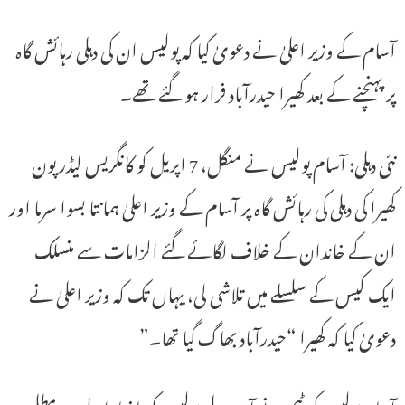
آسام کے وزیر اعلیٰ نے دعویٰ کیا کہ پولیس ان کی دہلی رہائش گاہ
پر پہنچنے کے بعد کھیرا حیدرآباد فرار ہو گئے تھے۔
نئی دہلی: آسام پولیس نے منگل، 7 اپریل کو کانگریس لیڈر پون
کھیرا کی دہلی کی رہائش گاہ پر آسام کے وزیر اعلیٰ ہمانتا بسوا سرما اور
ان کے خاندان کے خلاف لگائے گئے الزامات سے منسلک
ایک کیس کے سلسلے میں تلاشی لی، یہاں تک کہ وزیر اعلیٰ نے
دعویٰ کیا کہ کھیرا “حیدرآباد بھاگ گیا تھا۔”