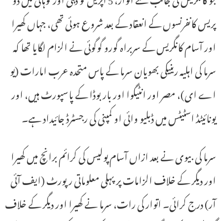
پریس کانفرنسوں کے انعقاد کے بعد شروع ہوئی تھی، جہاں کھیرا
اور آسام کانگریس کے سربراہ گورو گوگوئی نے الزام لگایا تھا کہ
سرما کی اہلیہ رینیکی بھویان سرما کے پاس متحدہ عرب امارات (یو
اے ای)، مصر اور انٹیگوا اور باربوڈا کے پاسپورٹ ہیں، اور
یونائیٹڈ اسٹیٹس میں ڈبلیو وائی او کمپنی کی رجسٹرڈ جائیداد ہے۔
سرما کی بیوی نے بعد ازاں آسام پولیس کی کرائم برانچ میں کھیرا
اور دیگر کے خلاف الزامات پر پہلی معلوماتی رپورٹ (ایف آئی
آر) درج کرائی۔ اتوار کی رات، سرما نے کھیرا اور دیگر کے خلاف