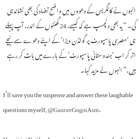
انہوں نے کانگریس کے دعووں میں واضح تضاد کی بھی نشاندہی
کی۔ “یہ بھی دلچسپ ہے کہ کیسے، 24 گھنٹوں کے اندر، آپ پہلے
ہی ‘مصری پاسپورٹ پر گولڈن ویزا’ کے اپنے دعوے سے نیچے
اتر کر اب ‘ہندوستانی پاسپورٹ’ کے بارے میں بات کر رہے
ہیں،” انہوں نے مزید کہا۔
I’ll save you the suspense and answer these laughable
questions myself,
@GauravGogoiAsm
.
Here it is: Neither I, nor my children, nor my husband