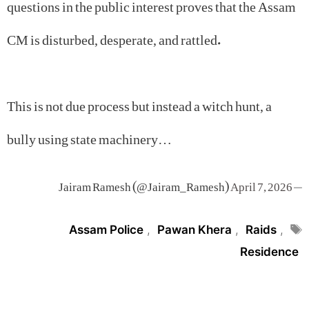
questions in the public interest proves that the Assam
CM is disturbed, desperate, and rattled.
This is not due process but instead a witch hunt, a
bully using state machinery…
April 7, 2026
— Jairam Ramesh (@Jairam_Ramesh)
Tags
Assam Police
,
Pawan Khera
,
Raids
,
Residence