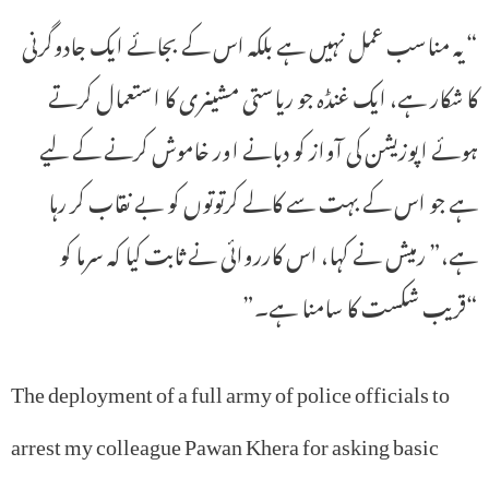
“یہ مناسب عمل نہیں ہے بلکہ اس کے بجائے ایک جادوگرنی
کا شکار ہے، ایک غنڈہ جو ریاستی مشینری کا استعمال کرتے
ہوئے اپوزیشن کی آواز کو دبانے اور خاموش کرنے کے لیے
ہے جو اس کے بہت سے کالے کرتوتوں کو بے نقاب کر رہا
ہے،” رمیش نے کہا، اس کارروائی نے ثابت کیا کہ سرما کو
“قریب شکست کا سامنا ہے۔”
The deployment of a full army of police officials to
arrest my colleague Pawan Khera for asking basic