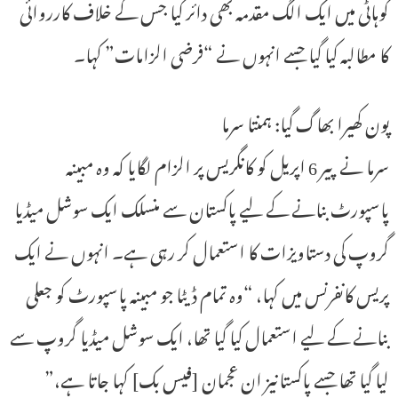
گوہاٹی میں ایک الگ مقدمہ بھی دائر کیا جس کے خلاف کارروائی
کا مطالبہ کیا گیا جسے انہوں نے “فرضی الزامات” کہا۔
پون کھیرا بھاگ گیا: ہمنتا سرما
سرما نے پیر 6 اپریل کو کانگریس پر الزام لگایا کہ وہ مبینہ
پاسپورٹ بنانے کے لیے پاکستان سے منسلک ایک سوشل میڈیا
گروپ کی دستاویزات کا استعمال کر رہی ہے۔ انہوں نے ایک
پریس کانفرنس میں کہا، “وہ تمام ڈیٹا جو مبینہ پاسپورٹ کو جعلی
بنانے کے لیے استعمال کیا گیا تھا، ایک سوشل میڈیا گروپ سے
لیا گیا تھا جسے پاکستانیز ان عجمان [فیس بک] کہا جاتا ہے،”