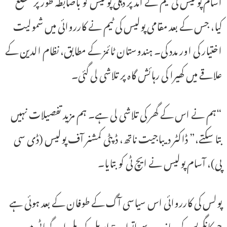
آسام پولیس کی ٹیم نے آمد پر دہلی پولیس کو باضابطہ طور پر مطلع
کیا، جس کے بعد مقامی پولیس کی ٹیم نے کارروائی میں شمولیت
اختیار کی اور مدد کی۔ ہندوستان ٹائمز کے مطابق، نظام الدین کے
علاقے میں کھیرا کی رہائش گاہ پر تلاشی لی گئی۔
“ہم نے اس کے گھر کی تلاشی لی ہے۔ ہم مزید تفصیلات نہیں
بتا سکتے،” ڈاکٹر دیباجیت ناتھ، ڈپٹی کمشنر آف پولیس (ڈی سی
پی)، آسام پولیس نے ایچ ٹی کو بتایا۔
پولس کی کارروائی اس سیاسی آگ کے طوفان کے بعد ہوئی ہے
جو کانگریس کی جانب سے اتوار، 5 اپریل کو دہلی اور گوہاٹی میں دو