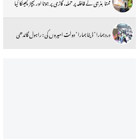
ممتا بنرجی کے قافلہ پر حملہ، گاڑی پر جوتا اور کیچڑ پھینکا گیا
درد ہمارا ‘ ڈیٹا ہمارا ‘ دولت امیروں کی : راہول گاندھی