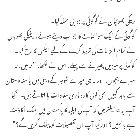
رنیکی بھوئیان نے گوگوئی پر جوابی حملہ کیا۔
گوگوئی کے ایک سوالنامے کا جواب دیتے ہوئے، رینیکی بھویان
نے تمام الزامات کی تردید کرنے کے لیے ایکس کا رخ کیا۔
گوگوئی پر میزیں پھیرنے سے پہلے، اس نے لکھا، ’’نہ میں، نہ
میرے بچوں، اور نہ ہی میرے شوہر کے دبئی میں یا ہندوستان
سے باہر کہیں بھی کوئی کاروباری مفادات یا اثاثے ہیں۔ “کیا
آپ یہ بتا سکتے ہیں کہ آپ کی اہلیہ کا پاکستان میں بینک اکاؤنٹ
ہے یا نہیں؟ اور کیا آپ ان تفصیلات کو پبلک کریں گے؟”