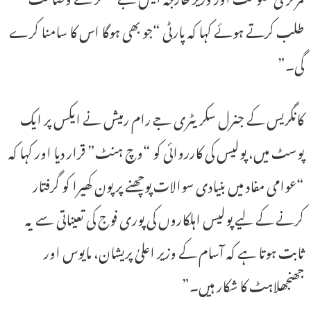
طلب کرتے ہوئے کہا کہ پارٹی “جو بھی ہوگا اس کا سامنا کرے
گی۔”
کانگریس کے جنرل سکریٹری جے رام رمیش نے ایکس پر ایک
پوسٹ میں، پولیس کی کارروائی کو “وچ ہنٹ” قرار دیا اور کہا کہ
“عوامی مفاد میں بنیادی سوالات پوچھنے پر پون کھیرا کو گرفتار
کرنے کے لیے پولیس اہلکاروں کی پوری فوج کی تعیناتی سے یہ
ثابت ہوتا ہے کہ آسام کے وزیر اعلیٰ پریشان، مایوس اور
جھنجھلاہٹ کا شکار ہیں۔”