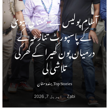
آسام پولیس نے ہمنتا کی بیوی
کے پاسپورٹ تنازعہ کے
درمیان پون کھیرا کے گھر کی
تلاشی لی
Top Stories
,
ہندوستان
Zabi
اپریل 7, 2026