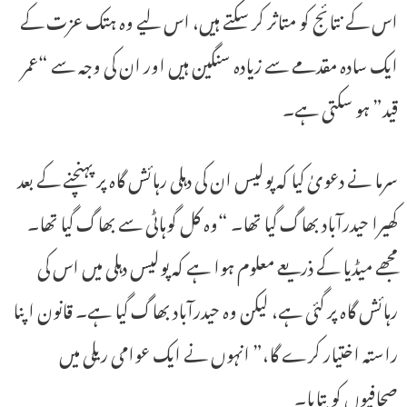
اس کے نتائج کو متاثر کر سکتے ہیں، اس لیے وہ ہتک عزت کے
ایک سادہ مقدمے سے زیادہ سنگین ہیں اور ان کی وجہ سے “عمر
قید” ہو سکتی ہے۔
سرما نے دعویٰ کیا کہ پولیس ان کی دہلی رہائش گاہ پر پہنچنے کے بعد
کھیرا حیدرآباد بھاگ گیا تھا۔ “وہ کل گوہاٹی سے بھاگ گیا تھا۔
مجھے میڈیا کے ذریعے معلوم ہوا ہے کہ پولیس دہلی میں اس کی
رہائش گاہ پر گئی ہے، لیکن وہ حیدرآباد بھاگ گیا ہے۔ قانون اپنا
راستہ اختیار کرے گا،” انہوں نے ایک عوامی ریلی میں
صحافیوں کو بتایا۔