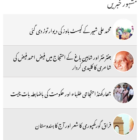
مشہور خبریں
محمد علی شبیر کے گیسٹ ہاوز کی دیوار توڑ دی گئی
جنتر منتر اور شاہین باغ کے احتجاج میں فیض احمد فیض کی
شاعری کا کلیدی کردار
جھارکھنڈ احتجاجی طلباء اور حکومت کی باضابطہ بات چیت
فراق گورکھپوری کا شعر اور آج کا ہندوستان