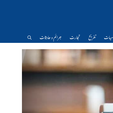
سیات
تفریح
تجارت
جرائم و حادثات