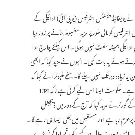
وترا نے یونیفائیڈ پیمنٹس انٹرفیس (یو پی آئی) ادائیگی کے
انٹرفیس کو مالی طور پر مزید مضبوط بنانے پر زور دیا
دائیگی ہمیشہ مفت نہیں ہوگی۔ اس کیلئے چارج ادا
کرتے ہوئے یہ بات کہی۔ انہوں نے مزید کہا کہ ابھی
کر رہا ہے لیکن یہ زیادہ دیر تک نہیں چلے گا۔ سنجے ملہوترا نے کہا کہ
اگرچہ حکومت اس کیلئے بینکوں اور دیگر اسٹیک ہولڈرز کو کچھ سبسڈی دیتی ہے۔ حکومت ایسا اس لیے کرتی ہے تاکہ UPI
ے گورنر نے مزید کہا کہ آج کے دور میں ڈیجیٹل
ے پرعزم رہا ہے اور مستقبل میں بھی ایسا ہی رہے گا۔
 سکتا۔ ایسی صورت حال میں کسی کو رقم ادا کرنی پڑے