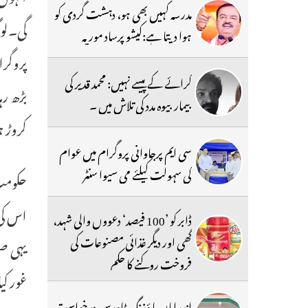
مدرسہ کہیں بھی ہو، دہشت گردی کو
ہوا دیتا ہے:کیشو پرساد موریہ
پروگر
کرائے کے پیسے نہیں: محمد قدیر کی
بیمار بیوہ مدد کی تلاش میں ۔
کروڑ ہ
سی ایم پرجاوانی پروگرام میں عوام
کی سہولت کیلئے می سیوا سنٹر
ڈابر کو ’100 فیصد‘ دعووں والی شہد،
گھی اور دیگر غذائی مصنوعات کی
یہی صو
فروخت روکنے کا حکم
غور کی
اندراماں ہا ؤزنگ ٹاورس درخواست