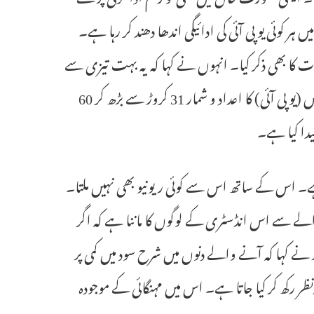
ے دور میں ہر کوئی یو پی آئی کی ادائیگی اندھا دھند کر رہا ہے۔
 بھی ذکر کیا۔ انہوں نے کہا کہ یہ بہت تیزی سے
بڑھ رہا ہے۔ انہوں نے کہا کہ صرف دو سالوں میں یونیفائیڈ پیمنٹس انٹرفیس (یو پی آئی) کا اعداد و شمار 31 کروڑ سے بڑھ کر 60
یدا کیا ہے۔
یں لیتی ہے۔ اس کے ساتھ اس سے کوئی ریونیو بھی نہیں ملتا۔
ؤنٹ ریٹ (MDR) صفر ہے۔ اس حوالے سے اس انڈسٹری کے لوگوں کا ماننا ہے کہ اگر
 نے کہا کہ آنے والے دنوں میں شرح سود میں کمی پر
دنظر رکھ کر کیا جاتا ہے۔ اس میں مہنگائی کے موجودہ