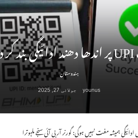
ر دیجئے
ہندوستان
younus
جولائی 27, 2025
ادائیگی ہمیشہ مفت نہیں ہوگی: گورنر آر بی آئی سنجے ملہوترا