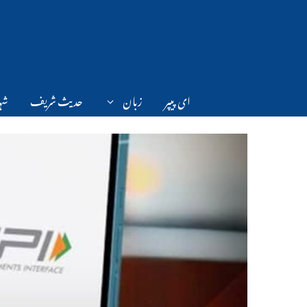
Ski
t
conten
ای پیپر
زبان
حدیث شریف
شہر