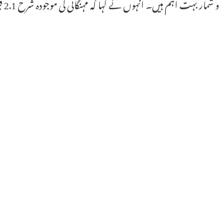
 شمار بہت اہم ہیں۔ انہوں نے کہا کہ مہنگائی کی موجودہ شرح 2.1 فیصد ہے۔