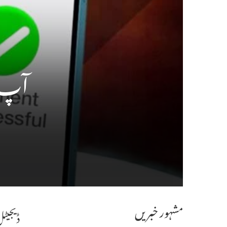
آپ UPI پر اندھا دھند ادائیگی بند ک
مشہور خبریں
ڈیجیٹل 