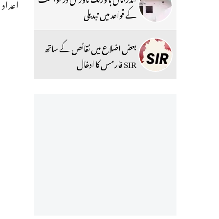
اعداد و
کے قواعد میں تبدیلی
بعض اضلاع میں نقائص کے ساتھ
SIR فارمس کا ادخال