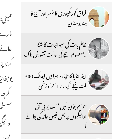
فراق گورکھپوری کا شعر اور آج کا
ہندوستان
بارے م
ظالم بات کی حیوانیات کا شکا
جائے گ
رمعصوم بچے کی حالت تشویش ناک
کرنا پ
ایئر انڈیا کا طیارہ ہوا میں اچانک 300
فٹ نیچے آگیا ، 17 افراد زخمی
عوام جان لیں ‘ اب یو پی آئی
سسٹم ر
ادائیگیوں پر بھی فیس عائد کی جائے
ادائیگ
گی
انہوں 