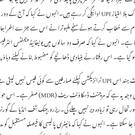
گی۔لوگ بلا امتیاز UPI ادائیگی کر رہے ہیں۔انہوں نے کہا کہ آج ک
ام سے خطاب کرتے ہوئے سنجے ملہوترا نے اس سے جڑے اخراجات کا
و گیا ہے۔ اس رفتار نے بنیادی ڈھانچے کو مضبوط بنانے کیلئے دباؤ پ
حکومت ہند اس UPI ٹرانزیکشن کیلئے صارفین سے کوئی فیس نہ
اس کی وجہ یہ ہے کہ مرچنٹ ڈسکا
رتحال رہی تو زیادہ دیر نہیں چلے گی۔ریزرو بینک آف انڈیا کے گورنر
ا جا سکتا ہے۔ انہوں نے کہا کہ مانیٹری پالیسی کا فیصلہ مستقبل کو م