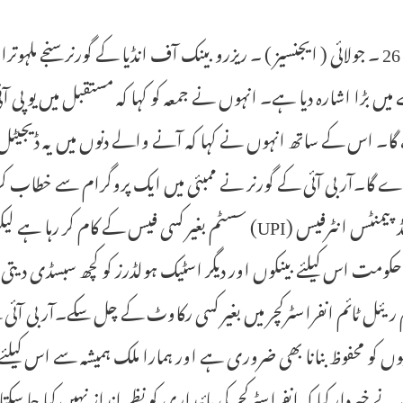
ممبئی: 26 ۔ جولائی ( ایجنسیز ) ۔ ریزرو بینک آف انڈیا کے گورنر سنجے ملہ
یں بڑا اشارہ دیا ہے۔ انہوں نے جمعہ کو کہا کہ مستقبل میں یو پی آئی 
ا۔ اس کے ساتھ انہوں نے کہا کہ آنے والے دنوں میں یہ ڈیجیٹل ا
ڑے گا۔آر بی آئی کے گورنر نے ممبئی میں ایک پروگرام سے خطاب 
یونیفائیڈ پیمنٹس انٹرفیس (UPI) سسٹم بغیر کسی فیس کے کام 
یئل ٹائم انفراسٹرکچر میں بغیر کسی رکاوٹ کے چل سکے۔آر بی آئی ک
یوں کو محفوظ بنانا بھی ضروری ہے اور ہمارا ملک ہمیشہ سے اس کیلئ
نے خبردار کیا کہ انفراسٹرکچر کی پائیداری کو نظر انداز نہیں کیا جا