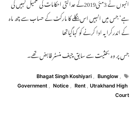
انہوں نے 3مئی2019کے عدالتی احکامات کی تعمیل نہیں کی
ہے‘ جس میں انہیں اس بنگلے کا مارکٹ کے حساب سے چھ ماہ
کے اندرکرایہ ادا کرنے کو کہاگیاتھا
جس پر وہ بحثیت سے سابق چیف منسٹر قابض تھے۔
Tags
Bhagat Singh Koshiyari
,
Bunglow
,
Government
,
Notice
,
Rent
,
Utrakhand High
Court