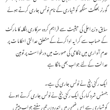
گورنر بھگت سنگھ کوشیاری کے نام نوٹس جاری کرتے ہوئے
سابق وزیراعلی کی حیثیت سے فراہم کردہ سرکاری بنگلہ کا مارکٹ
کے حساب سے کرایہ اداکرنے کے متعلق عدالتی احکاما ت پر
عدم آواری میں ناکامی کی صورت میں درخواست پر توہین
عدالت کے لئے جواب بھی مانگا ہے
ایک رکنی بنچ نے نوٹس جاری کی ہے۔
جسٹس شرد کمار کی ایک رکنی بنچ نے نوٹس جاری کرتے ہوئے
کوشیاری سے اس ضمن میں اندرون تین ہفتے جواب پیش