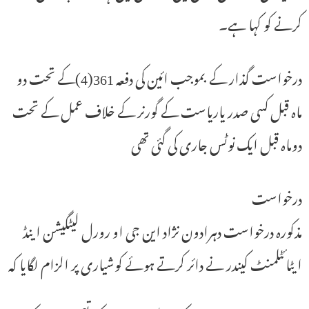
کرنے کو کہا ہے۔
درخواست گذار کے بموجب ائین کی دفعہ 361(4)کے تحت دو
ماہ قبل کسی صدر یاریاست کے گورنر کے خلاف عمل کے تحت
دوماہ قبل ایک نوٹس جاری کی گئی تھی
درخواست
مذکورہ درخواست دہرادون نژاد این جی او رورل لیٹگیشن اینڈ
ایٹائٹلمنٹ کیندر نے دائر کرتے ہوئے کوشیاری پر الزام لگایا کہ