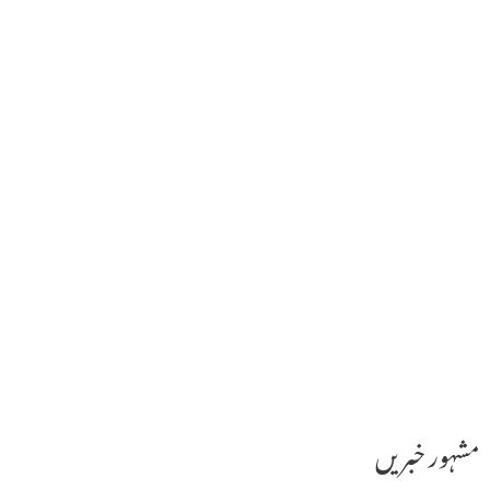
مشہور خبریں