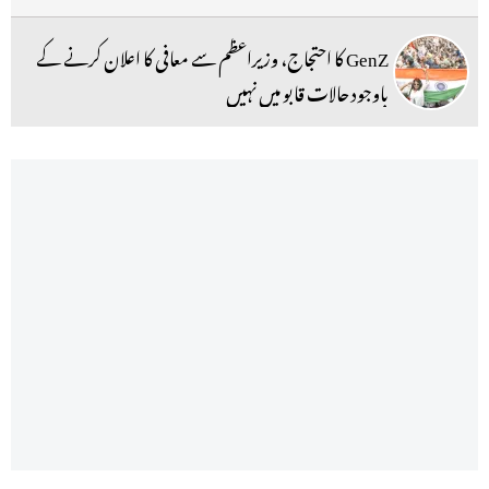
GenZ کا احتجاج، وزیراعظم سے معافی کا اعلان کرنے کے
باوجود حالات قابو میں نہیں