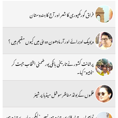
فراق گورکھپوری کا شعر اور آج کا ہندوستان
ویویک اوبرائے اور آر مادھون دوبئی میں کیوں مقیم ہیں ؟
پرشانت کشور نے تاریخی بانکی پور ضمنی انتخاب جیت کر
''ڈیبیو'' کیا۔
فلموں کے بولڈ مناظر سوشل میڈیا پر شیئر
تمام بی جے پی قائدین چندہ چور نہیں ‘ لیکن سارے چندہ چور