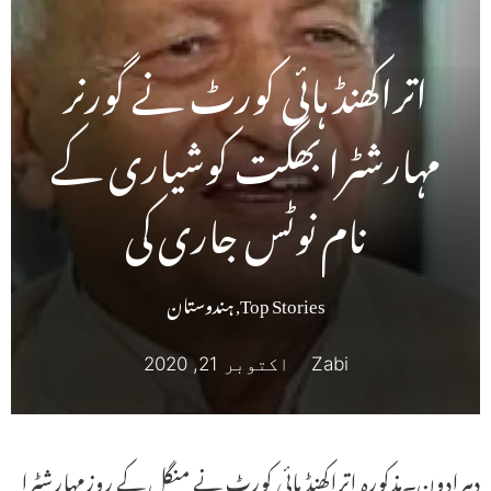
اتراکھنڈ ہائی کورٹ نے گورنر
مہارشٹرا بھگت کوشیاری کے
نام نوٹس جاری کی
Top Stories
,
ہندوستان
Zabi
اکتوبر 21, 2020
دہرادون۔مذکورہ اتراکھنڈ ہائی کورٹ نے منگل کے روزمہارشٹرا