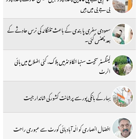
بی جے پی میں ہیں
سعودی سفری پابندی کے باعث تلنگانہ کی نرس حادثے کے
بعد پھنس گئی۔
گینگسٹر سجیت سنہا انکاؤنٹرمیں ہلاک، کئی اضلاع میں ہائی
الرٹ
بہار کے بانکی پور سے پرشانت کشورکی شاندار جیت
افضال انصاری کو الٰہ آباد ہائی کورٹ سے عبوری راحت