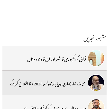
مشہور خبریں
فراق گورکھپوری کا شعر اور آج کا ہندوستان
امیت شاہ بھارتیہ ودیا پار مہوتسو 2026ء کا افتتاح کرینگے
میرے والد سے میری زندگی کو خطرہ لاحق ہے