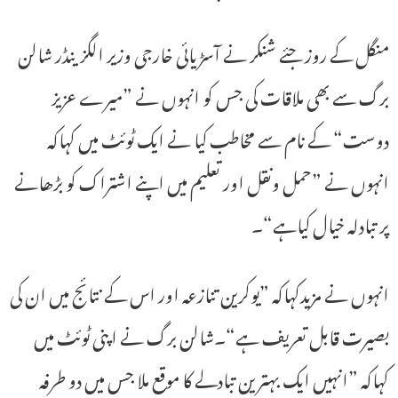
منگل کے روز جئے شنکر نے آسڑیائی خارجی وزیر الگزینڈر شالن
برگ سے بھی ملاقات کی جس کو انہوں نے ”میرے عزیز
دوست“ کے نام سے مخاطب کیا نے ایک ٹوئٹ میں کہاکہ
انہوں نے ”حمل ونقل اور تعلیم میں اپنے اشتراک کو بڑھانے
پر تبادلہ خیال کیاہے“۔
انہوں نے مزیدکہاکہ ”یوکرین تنازعہ اور اس کے نتائج میں ان کی
بصیرت قابل تعریف ہے“۔شالن برگ نے اپنی ٹوئٹ میں
کہاکہ ”انہیں ایک بہترین تبادلے کا موقع ملا جس میں دو طرفہ