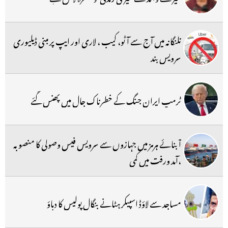
تلنگانہ میں آج سے آٹو، کیب ، لاری اور ایپ پر مبنی ڈیلیوری
سرویس بند
ٹرمپ ایران جنگ کے خطرناک جال میں پھنس گئے
آبنائے ہرمز میں جہازوں سے سرویس فیس وصولی کا منصوبہ
،آمد ورفت میں کمی
مساجد سے لاؤڈ اسپیکر ہٹانے بنگال پولیس کا دباؤ