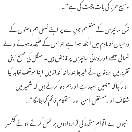
وسیع طرز کی بات چیت کی ہے“۔
ترکی سائپرس کے منقسم جزیرے پر اپنے نسلی ہم وطنوں کے
درمیان تصادم میں الجھا ہوا ہے جو اس کے علیحدہ ہونے والے
شمالی حصے اور یونانی سائپرس پر قابض ہیں۔ منگل کی صبح اپنی
تقریر میں اردغان نے غیرجابندرانہ انداز میں اپنا موقف ظاہر کیا
او رکہاکہ ”ہمیں امید ہے اورہم دعا کرتے ہیں کہ کشمیر میں
شفاف او رمستقل امن اوراستحکام قائم کیاجائیگا“۔
انہوں نے اقوام متحدہ کی قراردادوں پر عمل کرتے ہوئے کشمیر