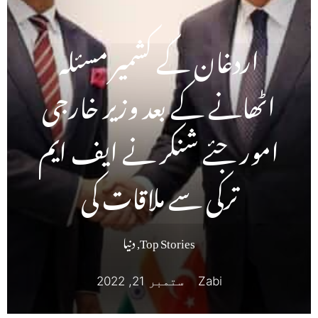
اردغان کے کشمیر مسئلہ
اٹھانے کے بعد وزیر خارجی
امور جئے شنکر نے ایف ایم
ترکی سے ملاقات کی
Top Stories
,
دنیا
Zabi
ستمبر 21, 2022