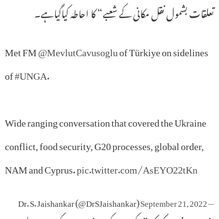
تعلقات بشمول نقل مکانی کے شعبے“ کا احاطہ کیاگیاہے۔
Met FM
@MevlutCavusoglu
of Türkiye on sidelines
of
#UNGA
.
Wide ranging conversation that covered the Ukraine
conflict, food security, G20 processes, global order,
NAM and Cyprus.
pic.twitter.com/AsEYO22tKn
September 21, 2022
— Dr. S. Jaishankar (@DrSJaishankar)