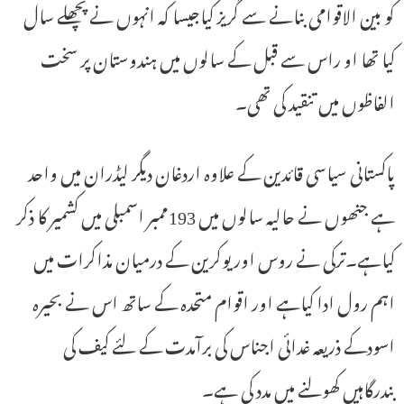
کو بین الاقوامی بنانے سے گریز کیاجیسا کہ انہوں نے پچھلے سال
کیا تھا او راس سے قبل کے سالوں میں ہندوستان پر سخت
الفاظوں میں تنقید کی تھی۔
پاکستانی سیاسی قائدین کے علاوہ اردغان دیگر لیڈران میں واحد
ہے جنھوں نے حالیہ سالوں میں 193ممبر اسمبلی میں کشمیر کا ذکر
کیاہے۔ترکی نے روس اور یوکرین کے درمیان مذاکرات میں
اہم رول ادا کیاہے اور اقوام متحدہ کے ساتھ اس نے بحیرہ
اسودکے ذریعہ غدائی اجناس کی برآمدت کے لئے کیف کی
بندرگاہیں کھولنے میں مدد کی ہے۔