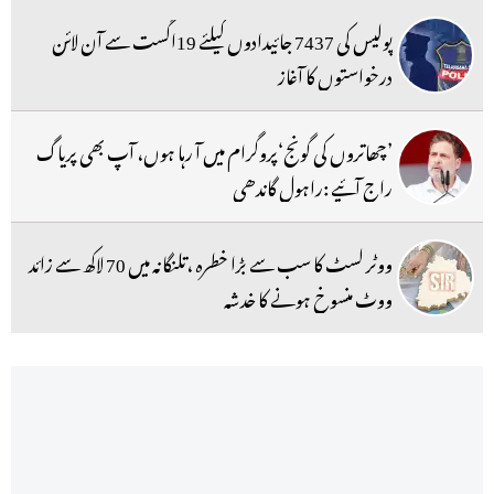
پولیس کی 7437 جائیدادوں کیلئے 19اگست سے آن لائن
درخواستوں کا آغاز
’چھاتروں کی گونج‘پروگرام میں آ رہا ہوں، آپ بھی پریاگ
راج آئیے :راہول گاندھی
ووٹر لسٹ کا سب سے بڑا خطرہ ،تلنگانہ میں 70 لاکھ سے زائد
ووٹ منسوخ ہونے کا خدشہ