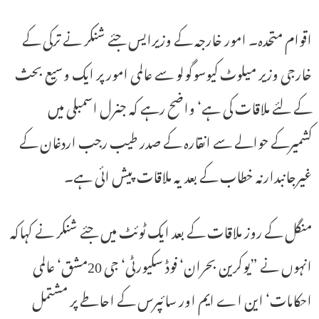
اقوام متحدہ۔ امور خارجہ کے وزیرایس جئے شنکر نے ترکی کے
خارجی وزیر میلوٹ کیوسوگولو سے عالمی امور پر ایک وسیع بحث
کے لئے ملاقات کی ہے‘ واضح رہے کہ جنرل اسمبلی میں
کشمیرکے حوالے سے انقارہ کے صدر طیب رجب اردغان کے
غیرجانبدارنہ خطاب کے بعد یہ ملاقات پیش ائی ہے۔
منگل کے روز ملاقات کے بعد ایک ٹوئٹ میں جئے شنکر نے کہاکہ
انہوں نے ”یوکرین بحران‘ فوڈ سکیورٹی‘ جی 20مشق‘ عالمی
احکامات‘ این اے ایم اور سائپرس کے احاطے پر مشتمل