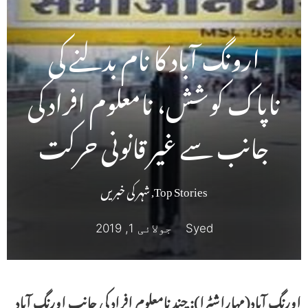
ارونگ آباد کا نام بدلنے کی
ناپاک کوشش، نامعلوم افراد کی
جانب سے غیر قانونی حرکت
Top Stories
,
شہر کی خبریں
Syed
جولائی 1, 2019
اورنگ آباد(مہاراشٹرا): چند نامعلوم افراد کی جانب اورنگ آباد