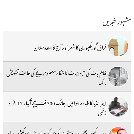
مشہور خبریں
فراق گورکھپوری کا شعر اور آج کا ہندوستان
ظالم بات کی حیوانیات کا شکا رمعصوم بچے کی حالت تشویش
ناک
ایئر انڈیا کا طیارہ ہوا میں اچانک 300 فٹ نیچے آگیا ، 17 افراد
زخمی
مدرسہ کہیں بھی ہو، دہشت گردی کو ہوا دیتا ہے:کیشو پرساد