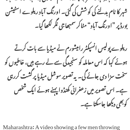
شہر کا نام بدلنے کی کوشش کی گئی۔ اورنگ آباد ریلوے اسٹیشن
بورڈ پر ”اورنگ آباد“ مٹاکر سمبھاجی نگر لکھا گیا۔
ریلوے پولیس انسپکٹر رامیشورم نے میڈیا سے بات کرتے
ہوئے کہا کہ اس معاملہ کو سنجیدگی سے لے رہے ہیں، خاطیوں کو
سخت سزا دی جائے گی۔ یہ تصویر سوشل میڈیا پر گشت کررہی
ہے۔ اس تصویر میں زعفرانی کھنڈوا پہنے ہوئے ایک شخص
کوبھی دیکھا جاسکتا ہے۔
Maharashtra: A video showing a few men throwing