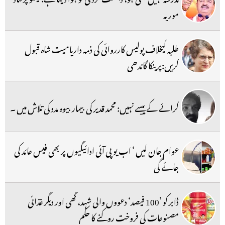
موریہ
طلبہ کیخلاف پولیس کارروائی کی ذمہ داریامیت شاہ قبول
کریں:پرینکا گاندھی
کرائے کے پیسے نہیں: محمد قدیر کی بیمار بیوہ مدد کی تلاش میں ۔
عوام جان لیں ‘ اب یو پی آئی ادائیگیوں پر بھی فیس عائد کی
جائے گی
ڈابر کو ’100 فیصد‘ دعووں والی شہد، گھی اور دیگر غذائی
مصنوعات کی فروخت روکنے کا حکم