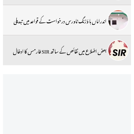
اندراماں ہا ؤزنگ ٹاورس درخواست کے قواعد میں تبدیلی
بعض اضلاع میں نقائص کے ساتھ SIR فارمس کا ادخال