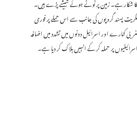
ری کا شکار ہے۔ زمین پر ٹوٹے ہوئے شیشے پڑے ہیں۔
ت پسند گروپوں کی جانب سے اس حملے پر فوری
مغربی کنارے اور اسرائیل دونوں میں تشدد میں اضافہ
ئیلیوں پر حملہ کر کے انہیں ہلاک کر دیا ہے۔