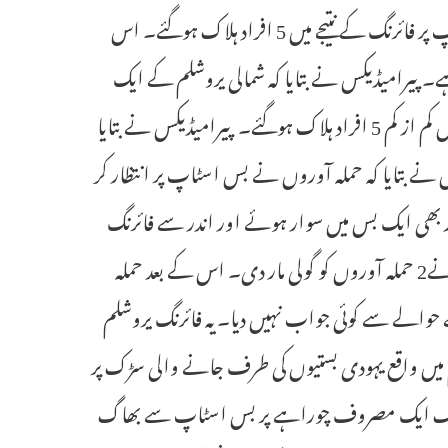
یروشلم۔8؍ستمبر ( ایجنسیز) اسرائیل کے شہر یروشلم میں پیر کو بس اسٹاپ پر فائرنگ کے نتیجے میں 5 افراد ہلاک ہوگئے۔ اس
ن میں سے 6 کی حالت تشویشناک ہے۔پیرامیڈیکس نے بتایا کہ شمالی یروشلم کے ایک
مصروف چوراہے پر واقع ایک بس اسٹاپ پر دو حملہ آوروں کی فائرنگ میں کم از کم 5 افراد ہلاک ہوگئے۔ پیرامیڈیکس نے بتایا
الت تشویشناک ہے۔پولیس نے بتایا کہ حملہ آوروں نے بس اسٹاپ پر انتظار کر
ٓور بھی ایک بس میں سوار ہوئے اور اندر سے فائرنگ
کی۔جیسے ہی واقعہ شروع ہوا پولیس، ایک سیکورٹی اہلکار اور ایک شہری نے2 حملہ آوروں کو گولی مار دی۔ اس کے بعد حملہ
حوالے سے کوئی جواب نہیں دیا۔یہ فائرنگ یروشلم
 میں واقع یہودی بستیوں کی طرف جانے والی سڑک پر
وں لوگ ایک مصروف چوراہے پر بس اسٹاپ سے بھاگ