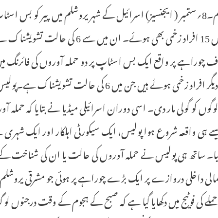
حملے میں 15 افراد زخمی بھی ہوئے۔ ا
کہ 15 دیگر افراد زخمی ہوئے ہیں جن میں 6 کی ح
گوں کو گولی مار دی۔ اسی دوران اسرائیلی میڈیا نے بتایا کہ حملہ ا
ا۔ ساتھ ہی پولیس نے حملہ آوروں کی حالت یا ان کی شناخت کے 
الی داخلی دروازے پر ایک بڑے چوراہے پر ہوئی جو مشرقی یروشلم
لے کی فوٹیج میں دکھایا گیا ہے کہ صبح کے ہجوم کے وقت درجن