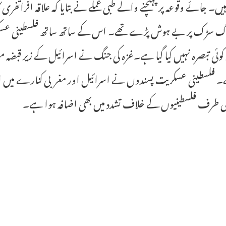
ں۔ جائے وقوعہ پر پہنچنے والے طبی عملے نے بتایا کہ علاقہ افراتف
وگ سڑک پر بے ہوش پڑے تھے۔ اس کے ساتھ ساتھ فلسطینی عسکری
 کوئی تبصرہ نہیں کیا گیا ہے۔غزہ کی جنگ نے اسرائیل کے زیر قبضہ 
۔ فلسطینی عسکریت پسندوں نے اسرائیل اور مغربی کنارے میں اسرا
 طرف فلسطینیوں کے خلاف تشدد میں بھی اضافہ ہوا ہے۔