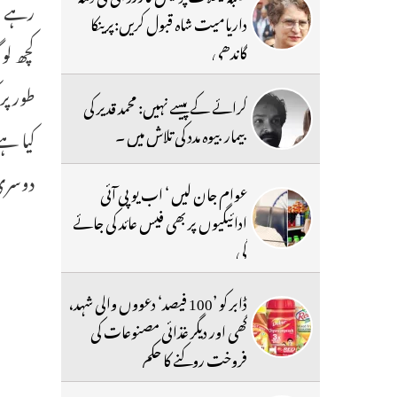
رہے ہی
داریامیت شاہ قبول کریں:پرینکا
کچھ ل
گاندھی
طور پر
کرائے کے پیسے نہیں: محمد قدیر کی
بیمار بیوہ مدد کی تلاش میں ۔
کیا ہے
دوسری
عوام جان لیں ‘ اب یو پی آئی
ادائیگیوں پر بھی فیس عائد کی جائے
گی
ڈابر کو ’100 فیصد‘ دعووں والی شہد،
گھی اور دیگر غذائی مصنوعات کی
فروخت روکنے کا حکم