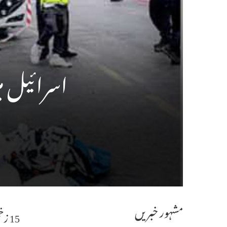
اسرائیل می
مشہور خبریں
15 زخمیوں میں 6 کی حالت تشویشناک‘2حملہ آوروں کو گولی ماردی گئی