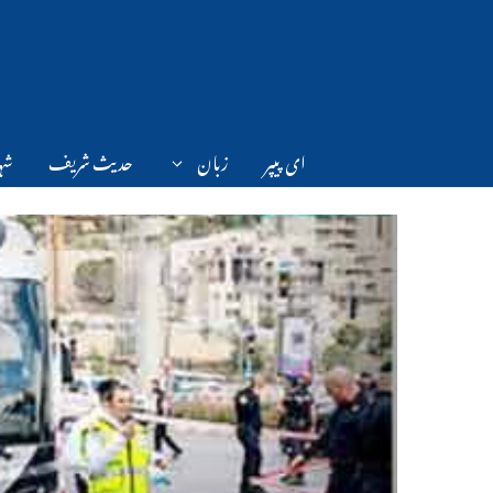
Ski
t
conten
ای پیپر
زبان
حدیث شریف
شہر