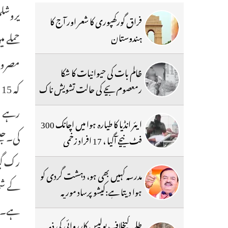
فراق گورکھپوری کا شعر اور آج کا
ہندوستان
ظالم بات کی حیوانیات کا شکا
رمعصوم بچے کی حالت تشویش ناک
رہے لو
ایئر انڈیا کا طیارہ ہوا میں اچانک 300
فٹ نیچے آگیا ، 17 افراد زخمی
رک گی
مدرسہ کہیں بھی ہو، دہشت گردی کو
کے شم
ہوا دیتا ہے:کیشو پرساد موریہ
ہے۔حم
طلبہ کیخلاف پولیس کارروائی کی ذمہ