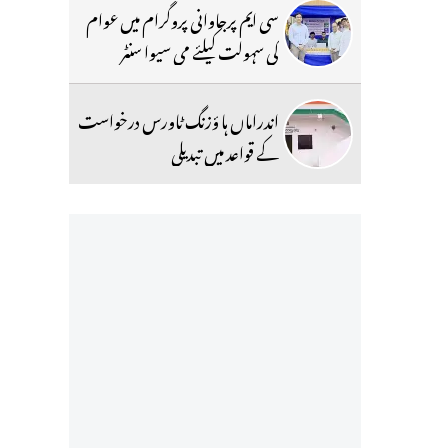
سی ایم پرجاوانی پروگرام میں عوام
کی سہولت کیلئے می سیوا سنٹر
اندراماں ہا ؤزنگ ٹاورس درخواست
کے قواعد میں تبدیلی