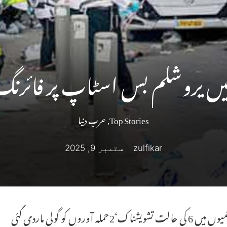
ں یروشلم بس اسٹاپ پر فائرنگ، 5 ہل
Top Stories
,
عرب دنیا
zulfikar
ستمبر 9, 2025