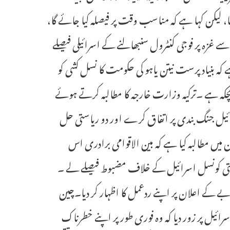
، لیکن کہا ہے کہ مناسب وقت پر فیصلہ کیا جائے گا،
 سے غزہ پر فوجی کنٹرول سنبھالنے کے اسرائیلی فیصلے
 بنیاد پرست نیتن یاہو کی حکومت کا نسل کشی کو
دھچکہ ہے ۔ترکیہ وزارت خارجہ کا مطالبہ کرتے ہوئے
ائیل جنگ بندی پر اتفاق کرے اور دو ریاستی حل
یں مطالبہ کیا ہے کہ بین الاقوامی برادری اس
امتی کونسل اسرائیل کے خلاف مضبوط فیصلے لے ۔
 کے اعلان پر اپنے ردعمل کا اظہار کر دیا۔چین
یل پر زور دیا کہ وہ فوری طور پر اپنے خطرناک