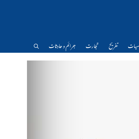
سیات
تفریح
تجارت
جرائم و حادثات