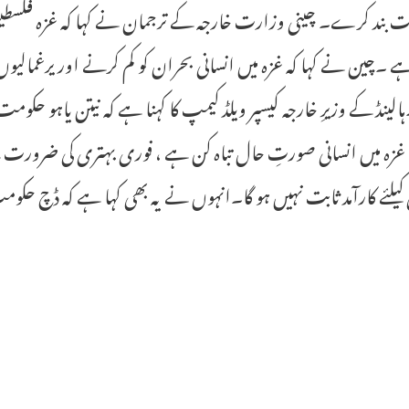
ت بند کرے۔ چینی وزارت خارجہ کے ترجمان نے کہا کہ غزہ فلسطینی ع
 ۔چین نے کہا کہ غزہ میں انسانی بحران کو کم کرنے اور یرغمالیوں ک
لینڈ کے وزیرِ خارجہ کیسپر ویلڈ کیمپ کا کہنا ہے کہ نیتن یاہو حکومت
ہ میں انسانی صورتِ حال تباہ کن ہے ، فوری بہتری کی ضرورت ہے 
کیلئے کارآمد ثابت نہیں ہو گا۔انہوں نے یہ بھی کہا ہے کہ ڈچ حکو