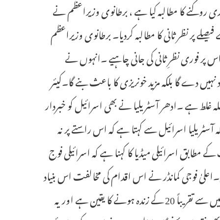
ی روکنے کا مطالبہ کیا ہے ، برطانوی وزیراعظم نے
لے پر نظر ثانی کا مطالبہ کردیا۔ برطانوی وزیراعظم
ر اس پر فوری نظرِ ثانی کی جانی چاہیے ۔انہوں نے
دد نہیں دے گا بلکہ مزید خونریزی کا باعث بنے گا۔کیئر
فیصلہ غلط ہے ۔ادھر آسٹریلیا نے بھی اسرائیل کو خبردار
کہ آسٹریلیا اسرائیل سے کہتا ہے کہ اس راستے پر نہ
کے مطابق اسرائیلی میڈیا کا کہنا ہے کہ اسرائیلی فوج
اعلیٰ فوجی کمانڈر نے اس اقدام کی مخالفت اس بنیاد
پر کی کہ اس سے باقی ماندہ یرغمالیوں کی جان خطرے میں پڑ جائے گی، جن میں سے تقریباً 20 کے زندہ ہونے کا یقین ہے اور یہ