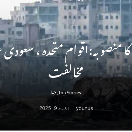
کا منصوبہ:اقوام متحدہ ، سعودی ع
مخالفت
Top Stories
,
دنیا
younus
اگست 9, 2025