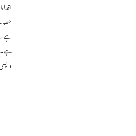
اقداما
حصہ ہے
ہے ۔ہا
ہے۔ غز
واپسی 