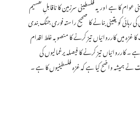
وام کا ہے اور یہ فلسطینی سرزمین کا ناقابلِ تقسیم
ی رہائی کو یقینی بنانے کا صحیح راستہ فوری جنگ بندی
 کا غزہ میں کارروائیاں تیز کرنے کا منصوبہ غلط اقدام
۔ کارروائیاں تیز کرنے کا فیصلہ یرغمالیوں کی
مت نے ہمیشہ واضح کیا ہے کہ غزہ فلسطینیوں کا ہے ۔