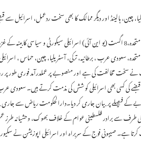
یا، چین، ہالینڈ اور دیگر ممالک کا بھی سخت ردعمل، اسرائیل سے قبضے 
اقوام متحدہ،8 اگست (یو این آئی) اسرائیلی سیکورٹی و سیاسی کابین
متحدہ، سعودی عرب ، برطانیہ، ترکی، آسٹریلیا، چین، حماس ، اسرائیل
 نے سخت مخالفت کی ہے اور منصوبے پر عملدرآمد فوری طور پر رو
ر قبضے کی کسی بھی اسرائیلی کوشش کی مذمت کرتے ہیں۔ سعودی عر
 کے فیصلے پر بیان جاری کر دیا۔دارالحکومت ریاض سے جاری بیان
کی طرف سے برادر فلسطینی عوام کے خلاف بھوک، وحشیانہ طرز عمل
رتا ہے۔ صیہونی فوج کے سربراہ اور اسرائیلی اپوزیشن نے سکیورٹی