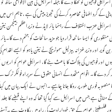
اسرائیلی فوجیوں کو تھکا دے گا جبکہ اسرائیل کی بین الاقوامی ساکھ
 پٹی کے گرد اضافی محاصرہ کرنے کی تجویز پیش کی ہے ، تاہم اس میں 
اسرائیلی حزبِ اختلاف کے رہنما یائر لاپڈ نے وزیراعظم بینجمن نیت
 کی منظوری کو ایسا سانحہ قرار دیا جو مزید سانحات کو جنم دے گا۔یائر
ر بن گویر اور وزیر خزانہ بیزلیل سموٹریچ نے نیتن یاہو کو ایسے اقد
یوں اور فوجیوں کی ہلاکت کا باعث بنے گا، اسرائیلی عوام کو اربوں شی
ر کر دے گا۔ اقوام متحدہ کے انسانی حقوق کے سربراہ فولکر ٹرک نے ک
ا منصوبہ فوری طور پر روکا جانا چاہیے ۔انہوں نے ایک بیان میں ک
 منافی ہے جس میں اسرائیل سے کہا گیا تھا کہ وہ اپنے قبضے کا جلد ا
اور فلسطینی عوام کے حقِ خودارادیت کی راہ میں رکاوٹ ہے ۔آسٹریلی