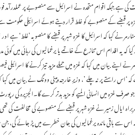
 کی ہے جبکہ اقوام متحدہ نے اسرائیل سے منصوبے پر عملدرآمد فور
ہ پر قبضے کے منصوبے کو غلط قرار دیتے ہوئے اسرائیلی حکومت سے فیص
سٹارمر نے کہا کہ اسرائیل کا غزہ شہر پر قبضے کا منصوبہ ’غلط‘ ہے او
 کیا کہ یہ اقدام اس تنازع کے خاتمے یا یرغمالیوں کی رہائی میں کوئی م
ر نے اپنے بیان میں کہا کہ غزہ میں حملے مزید تیز کرنے کا اسرائیلی 
 کہ ‘اس راستے پر نہ چلے ’، وزیرِ خارجہ پینی وونگ نے بیان میں کہا 
جو صرف غزہ میں انسانی المیے کو مزید بدتر کرے گا۔الجزیرہ کی رپورٹ 
راہ ایال زمیر نے غزہ شہر پر قبضے کے منصوبے کی مخالفت کی تھی۔