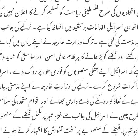
اتحادیوں کی طرح فلسطینی ریاست کو تسلیم کرنے کا اعلان نہیں کیا
تھ ہی اسرائیلی اقدامات پر تنقید میں اضافہ کیا ہے ۔ ترکیے کی جانب
د مذمت کی گئی ہے ۔ترک وزارت خارجہ نے اپنے بیان میں کہا ہے کہ
کھنے اور قبضے کو بڑھانے کا ہر قدم عالمی امن اور سلامتی کو شدید 
ے کہ اسرائیل اپنے جنگی منصوبوں کو فوری طور پر روک دے ، اسر
مذاکرات شروع کرے ۔ترکیے کی وزارتِ خارجہ نے اپنے مذمتی بیان م
 کے نفاذ کو روکنے کی ذمے داری نبھائے اور اقوام متحدہ کی سل
ح چین نے اسرائیل کی جانب سے غزہ شہر پر مکمل قبضے کے منصوبے
 شہر پر قبضے کے منصوبے پر سخت تشویش کا اظہار کرتے ہوئے اسرائ