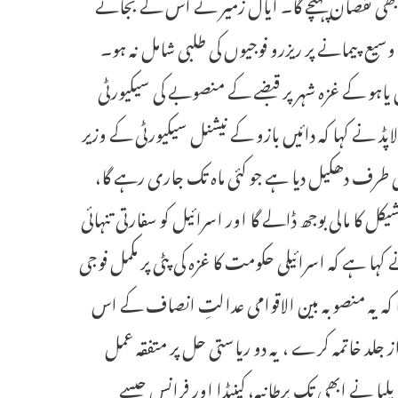
 کو بھی نقصان پہنچے گا۔ ایال زمیر نے اس کے بجائے
وسیع پیمانے پر ریزرو فوجیوں کی طلبی شامل نہ ہو۔
ن یاہو کے غزہ شہر پر قبضے کے منصوبے کی سیکیورٹی
 لاپڈ نے کہا کہ دائیں بازو کے نیشنل سیکیورٹی کے وزیر
ام کی طرف دھکیل دیا ہے جو کئی ماہ تک جاری رہے گا،
کل کا مالی بوجھ ڈالے گا اور اسرائیل کو سفارتی تنہائی
ہا ہے کہ اسرائیلی حکومت کا غزہ کی پٹی پر مکمل فوجی
ہا کہ یہ منصوبہ بین الاقوامی عدالتِ انصاف کے اس
ز جلد خاتمہ کرے ، یہ دو ریاستی حل پر متفقہ عمل
ا نے ابھی تک برطانیہ، کینیڈا اور فرانس جیسے