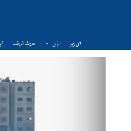
Ski
t
conten
ای پیپر
زبان
حدیث شریف
شہر