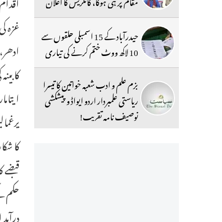
اقدام 
مقام پر ہی ہوگا، کانگریس کا اعلان
غزہ کی
حیدرآباد کے 15 اسمبلی حلقوں سے
ادھر، 
10 لاکھ ووٹ ختم کرنے کی تیاری
کابینہ
بزم علم و ادب شعبہ خواتین کا تیسرا
ایتاما
ریاستی علمبردار اردو ایواڈ و پیشکشی
توصیف نامہ تقریب!
یرغمال
کا شکا
قبضے ک
حکم کے
درآمد 