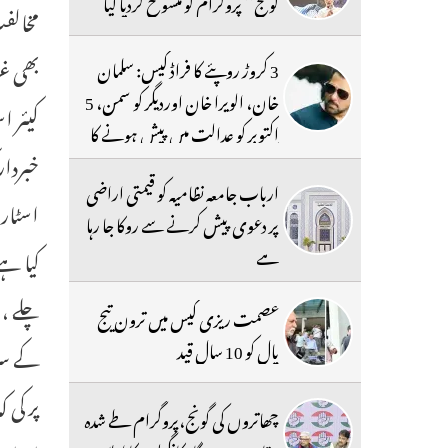
گونج‘‘ پروگرام کو منسوخ کردیا گیا
مخالفت
بھی غز
3 کروڑ روپئے کا فراڈ کیس: سلمان
خان، الویرا خان اوردیگر کو سمن، 5
کیئر ا
اکتوبر کو عدالت میں پیش ہونے کا
خبردار
حکم
ارباب جامعہ نظامیہ کو قیمتی اراضی
اسٹارم
پر دعوی پیش کرنے سے روکا جا رہا
ہے
کیا ہے
چلے ، 
عصمت ریزی کیس میں ترون تیج
پال کو 10 سال قید
کے سرب
چھاتروں کی گونج،پروگرام طے شدہ