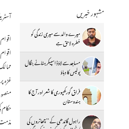
مشہور خبریں
آسٹریل
میرے والد سے میری زندگی کو
خطرہ لاحق ہے
اقوام 
مساجد سے لاؤڈ اسپیکر ہٹانے بنگال
ممالک
پولیس کا دباؤ
غزہ پ
فراق گورکھپوری کا شعر اور آج کا
منصوبے
ہندوستان
حکام 
مذمت ک
راہول گاندھی کے ’’چھاتروں کی