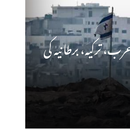
رب، ترکیہ، برطانیہ کی