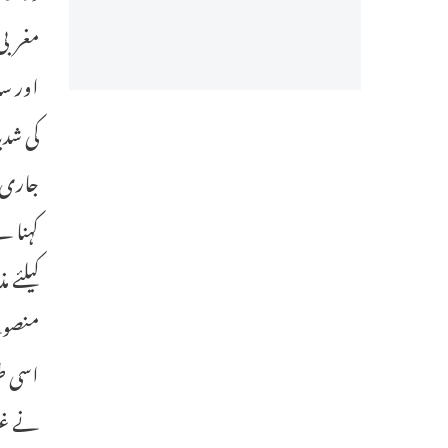
مغربی 
اور سا
کی شدی
جاری ر
کہنا ہ
کیلئے 
منصوبے
اسی طر
نے غزہ