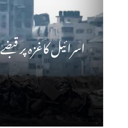
اسرائیل کاغزہ پر قبضے 