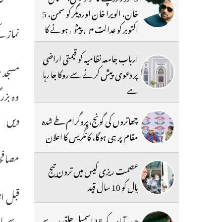
خان، الویرا خان اوردیگر کو سمن، 5
اکتوبر کو عدالت میں پیش ہونے کا
نماز ک
حکم
ارباب جامعہ نظامیہ کو قیمتی اراضی
مسجد م
پر دعوی پیش کرنے سے روکا جا رہا
ہے
دیں
چھاتروں کی گونج،پروگرام طے شدہ
مقام پر ہی ہوگا، کانگریس کا اعلان
مصافحہ
عصمت ریزی کیس میں ترون تیج
پال کو 10 سال قید
قبل از
سے ہا
حیدرآباد کے 15 اسمبلی حلقوں سے