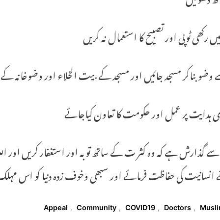
یں رکھی ٹوپی اور تصبیح کا استعمال نہ کریں
 وضو بناکر مسجد جائیں اور مسجد کے بیت الخلاء اور وضوخانہ کے 
ی ہدایت پر عمل اور حکومت کا تعاون کیاجائے
ے گذارش ہے کہ وہ کثر ت کے ساتھ توبہ اور استغفار کریں اور اللہ ت
ے انسانیت کی حفاظت فرمائے اور سبھی وخوف زدہ دنیا کو اس مہلک
T
Appeal
,
Community
,
COVID19
,
Doctors
,
Musl