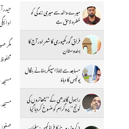
میرے والد سے میری زندگی کو
ادائی
خطرہ لاحق ہے
فراق گورکھپوری کا شعر اور آج کا
مگر صو
ہندوستان
محفوظ
مساجد سے لاؤڈ اسپیکر ہٹانے بنگال
پولیس کا دباؤ
مسجد م
راہول گاندھی کے ’’چھاتروں کی
مسجد ک
گونج‘‘ پروگرام کو منسوخ کردیا گیا
صفوں 
3 کروڑ روپئے کا فراڈ کیس: سلمان