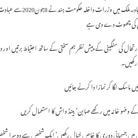
حیدرآباد۔ملک میں وز
گی کی چھوٹ دے دی ہے
رتحال کی سنگینی کے پیش نظر ہم سختی کے ساتھ احتیاط برتیں اور در
 رکھیں۔
یں ماسک لگا کر نمازا دا کرنے جائیں
ے وضو خانہ میں رکھے صابن‘ ہینڈ واش کا استعمال کریں
میں جسمانی دوری کا خاص خیال رکھیں‘ ایک شخص سے دوسرا شخص ک