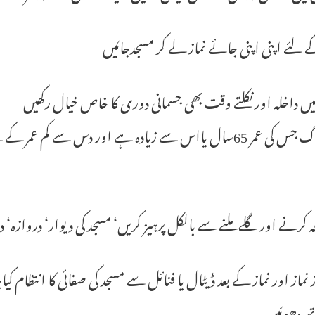
ے لئے اپنی اپنی جائے نماز لے کر مسجدجائیں
یں داخلہ اور نکلتے وقت بھی جسمانی دوری کا خاص خیال رکھیں
وہ بزرگ جس کی عمر 65سال یااس سے زیادہ ہے اور دس سے کم 
 کرنے اور گلے ملنے سے بالکل پرہیز کریں‘ مسجد کی دیوار‘ دروازہ‘ در
 نماز اور نماز کے بعد ڈیٹال یا فنائل سے مسجد کی صفائی کا انتظام
تھ دھوئیں