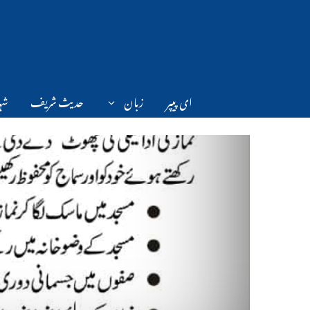
Ski
t
conten
ای پیپر
زبان
حدیث شریف
شہر