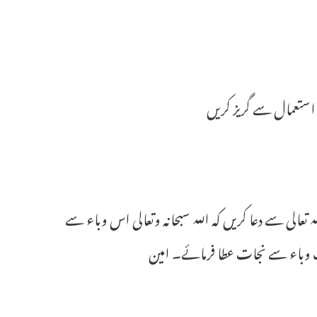
استعمال سے گریز کریں
عالی سے دعا کریں کہ اللہ سبحانہ وتعالی اس وباء سے
 وباء سے نجات عطا فرمائے۔ امین