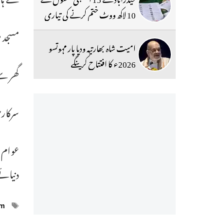
10 لاکھ ووٹ ختم کرنے کی تیاری
مسجد م
امیت شاہ بھارتیہ ودیا پار مہوتسو
2026ء کا افتتاح کرینگے
گھر سے
سرکار
عوام س
دنیائ
ags
im