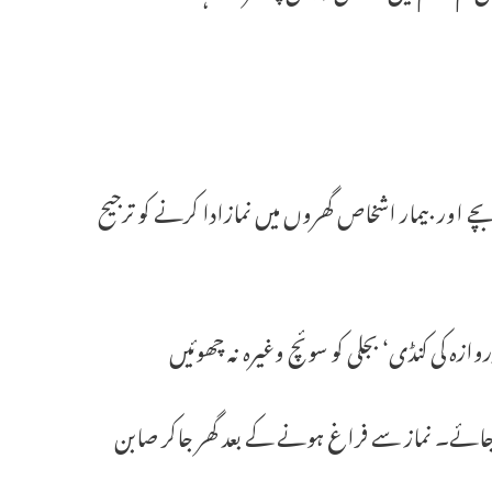
عمر کے بچے اور بیمار اشخاص گھروں میں نمازادا کرنے کو ترجیح
وازہ کی کنڈی‘ بجلی کو سوئچ وغیرہ نہ چھوئیں
 کیاجائے۔ نماز سے فراغ ہونے کے بعد گھر جاکر صابن