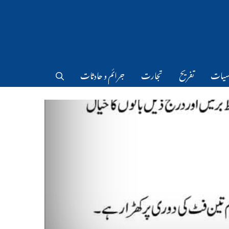
سیات
تفریح
تجارت
جرائم و حادثات