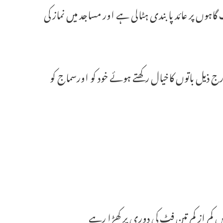
رات داخلہ حکومت ہند نے 8جون2020سے عبادت گاہوں پر عائد پابندی ہٹالی ہے اور مساجد میں نماز کی
ج ذیل باتوں کاخیال رکھتے ہوئے خود کو اورسماج کو
م از کم تین فٹ کی دوری پر کھڑا رہے