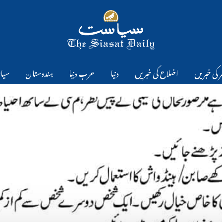
 کی خبریں
اضلاع کی خبریں
دنیا
عرب دنیا
ہندوستان
سیا