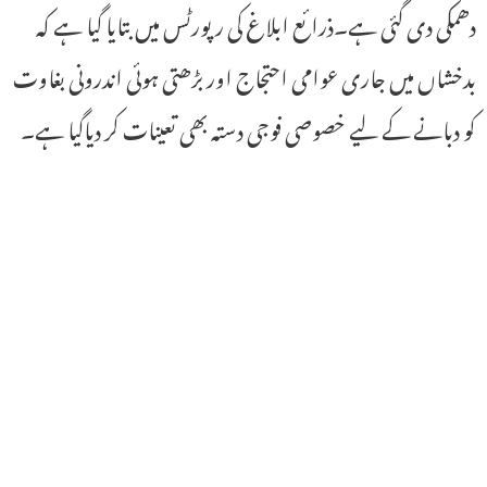
دھمکی دی گئی ہے۔ذرائع ابلاغ کی رپورٹس میں بتایا گیا ہے کہ
بدخشاں میں جاری عوامی احتجاج اور بڑھتی ہوئی اندرونی بغاوت
کو دبانے کے لیے خصوصی فوجی دستہ بھی تعینات کر دیاگیا ہے۔