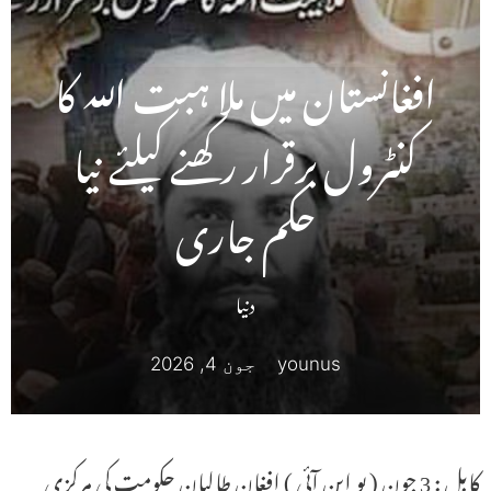
افغانستان میں ملا ہبت اللہ کا
کنٹرول برقرار رکھنے کیلئے نیا
حکم جاری
دنیا
younus
جون 4, 2026
کابل : 3 جون ( یو این آئی ) افغان طالبان حکومت کی مرکزی