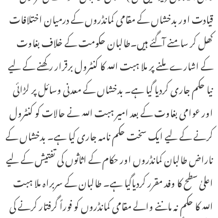
قیادت اور بدخشاں کے مقامی کمانڈروں کے درمیان اختلافات
کھل کر سامنے آگئے ہیں۔طالبان حکومت کے خلاف بغاوت
کے اشارے ملنے پر ملا ہبت اللہ کا کنٹرول برقرار رکھنے کے لیے
نیا حکم جاری کردیا گیا ہے۔ بدخشاں کے معدنی وسائل پر لڑائی
اور عوامی بغاوت کے بعد امیر ہبت اللہ نے حالات کو کنٹرول
کرنے کے لیے ایک سخت حکم نامہ جاری کیا ہے۔ بدخشاں کے
ناراض طالبان کمانڈروں اور حکام کے اثاثوں کی تفتیش کے لیے
اعلیٰ سطح کا وفد مقرر کردیاگیا ہے۔ طالبان کے سربراہ ملا ہبت
اللہ کا حکم نہ ماننے والے مقامی کمانڈروں کو فوراً گرفتار کرنے کی