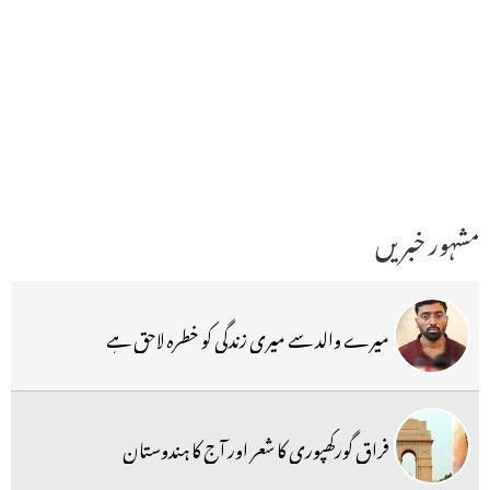
مشہور خبریں
میرے والد سے میری زندگی کو خطرہ لاحق ہے
فراق گورکھپوری کا شعر اور آج کا ہندوستان