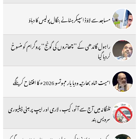
مساجد سے لاؤڈ اسپیکر ہٹانے بنگال پولیس کا دباؤ
راہول گاندھی کے ’’چھاتروں کی گونج‘‘ پروگرام کو منسوخ
کردیا گیا
امیت شاہ بھارتیہ ودیا پار مہوتسو 2026ء کا افتتاح کرینگے
تلنگانہ میں آج سے آٹو، کیب ، لاری اور ایپ پر مبنی ڈیلیوری
سرویس بند