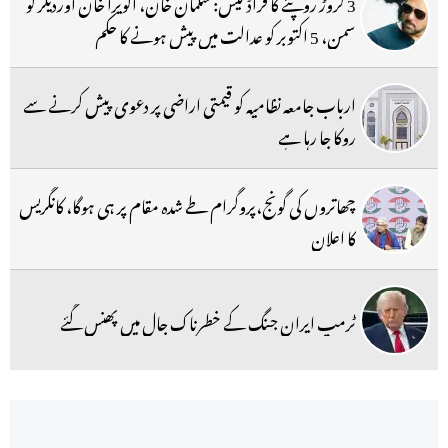
3 کروڑ روپئے کا فراڈ کیس: سلمان خان، الویرا خان اوردیگر کو
سمن، 5 اکتوبر کو عدالت میں پیش ہونے کا حکم
ارباب جامعہ نظامیہ کو قیمتی اراضی پر دعوی پیش کرنے سے
روکا جا رہا ہے
چھاتروں کی گونج،پروگرام طے شدہ مقام پر ہی ہوگا، کانگریس
کا اعلان
ٹرمپ ایران جنگ کے خطرناک جال میں پھنس گئے