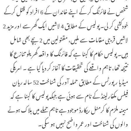
شخص نے فائرنگ کر کے اپنے خاندان کے 6 افراد کو قتل کرکے
خودکشی کر لی۔ پولیس کے مطابق 4 لاشیں ایک گھر سے اور مزید 2
لاشیں قریبی مقامات سے ملیں، مقتولین میں 2 بچے بھی شامل
ہیں۔ پولیس حکام کا کہنا ہے کہ فائرنگ کا واقعہ گھریلو تنازع کا
نتیجہ تھا، تاہم واقعے کی تحقیقات کا آغاز کر دیا گیا ہے ۔ امریکی
میڈیا رپورٹس کے مطابق حملہ آور کی شناخت 52 سالہ ریان
فیلس مکفارلینڈ کے نام سے ہوئی ہے جبکہ پولیس کا کہنا ہے کہ
مبینہ ملزم کا کرمنل ریکارڈ موجود ہے تاہم حملے میں ہلاک ہونے
والوں کی شناخت اور عمر واضح نہیں ہو سکی۔