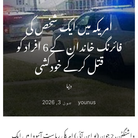
امریکہ میں ایک شخص کی
فائرنگ خاندان کے 6 افراد کو
قتل کرکے خودکشی
دنیا
younus
جون 3, 2026
واشنگٹن، 2 جون (یو این آئی) امریکی ریاست آئیووا میں ایک