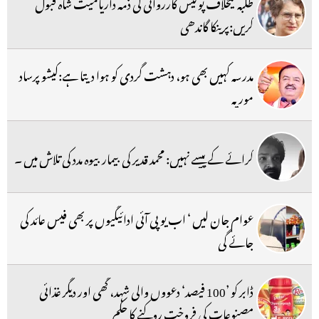
طلبہ کیخلاف پولیس کارروائی کی ذمہ داریامیت شاہ قبول
کریں:پرینکا گاندھی
مدرسہ کہیں بھی ہو، دہشت گردی کو ہوا دیتا ہے:کیشو پرساد
موریہ
کرائے کے پیسے نہیں: محمد قدیر کی بیمار بیوہ مدد کی تلاش میں ۔
عوام جان لیں ‘ اب یو پی آئی ادائیگیوں پر بھی فیس عائد کی
جائے گی
ڈابر کو ’100 فیصد‘ دعووں والی شہد، گھی اور دیگر غذائی
مصنوعات کی فروخت روکنے کا حکم