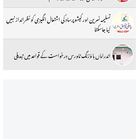
تسلیمہ نسرین اور کیشوپرساد کی اشتعال انگیزی کو نظرانداز نہیں
کیا جاسکتا
اندراماں ہا ؤزنگ ٹاورس درخواست کے قواعد میں تبدیلی