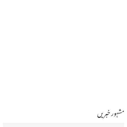
مشہور خبریں