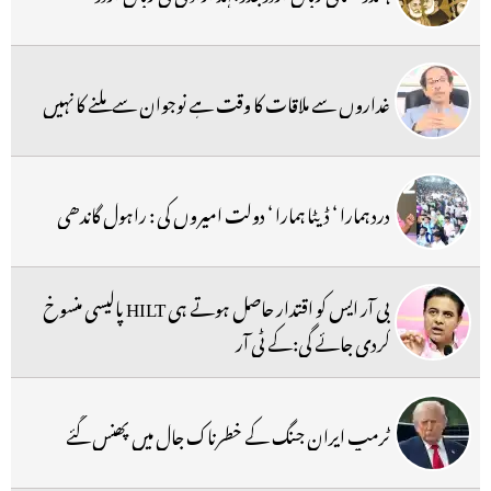
غداروں سے ملاقات کا وقت ہے نوجوان سے ملنے کا نہیں
درد ہمارا ‘ ڈیٹا ہمارا ‘ دولت امیروں کی : راہول گاندھی
بی آر ایس کو اقتدار حاصل ہوتے ہی HILT پالیسی منسوخ
کردی جائے گی:کے ٹی آر
ٹرمپ ایران جنگ کے خطرناک جال میں پھنس گئے