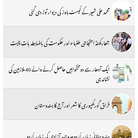
محمد علی شبیر کے گیسٹ ہاوز کی دیوار توڑ دی گئی
جھارکھنڈ احتجاجی طلباء اور حکومت کی باضابطہ بات چیت
ایک آدھار سے دو تنخواہیں حاصل کرنے والے 40 ملازمین کی
نشاندہی
فراق گورکھپوری کا شعر اور آج کا ہندوستان
ہندوستانی زبان اُردوجدوجہد آزادی کی زبان اُردو