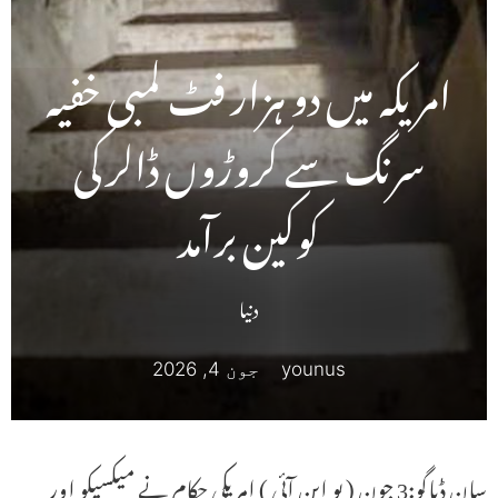
امریکہ میں دو ہزار فٹ لمبی خفیہ
سرنگ سے کروڑوں ڈالر کی
کوکین برآمد
دنیا
younus
جون 4, 2026
سان ڈیاگو:3 جون ( یو این آئی ) امریکی حکام نے میکسیکو اور