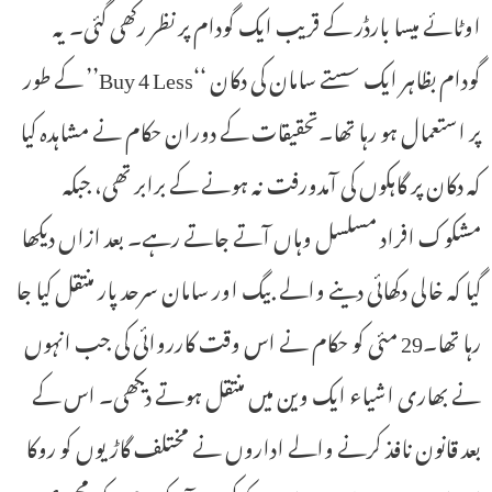
اوٹائے میسا بارڈر کے قریب ایک گودام پر نظر رکھی گئی۔ یہ
گودام بظاہر ایک سستے سامان کی دکان ‘‘Buy 4 Less’’ کے طور
پر استعمال ہو رہا تھا۔تحقیقات کے دوران حکام نے مشاہدہ کیا
کہ دکان پر گاہکوں کی آمدورفت نہ ہونے کے برابر تھی، جبکہ
مشکوک افراد مسلسل وہاں آتے جاتے رہے۔ بعد ازاں دیکھا
گیا کہ خالی دکھائی دینے والے بیگ اور سامان سرحد پار منتقل کیا جا
رہا تھا۔29 مئی کو حکام نے اس وقت کارروائی کی جب انہوں
نے بھاری اشیاء ایک وین میں منتقل ہوتے دیکھی۔ اس کے
بعد قانون نافذ کرنے والے اداروں نے مختلف گاڑیوں کو روکا