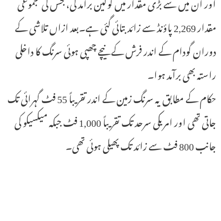
اور ان میں سے بڑی مقدار میں کوکین برآمد کی، جس کی مجموعی
مقدار 2,269 پاؤنڈ سے زائد بتائی گئی ہے۔بعد ازاں تلاشی کے
دوران گودام کے اندر فرش کے نیچے چھپی ہوئی سرنگ کا داخلی
راستہ بھی برآمد ہوا۔
حکام کے مطابق یہ سرنگ زمین کے اندر تقریباً 55 فٹ گہرائی تک
جاتی تھی اور امریکی سرحد تک تقریباً 1,000 فٹ جبکہ میکسیکو کی
جانب 800 فٹ سے زائد تک پھیلی ہوئی تھی۔