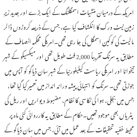
امریکہ کے درمیان منشیات اسمگلنگ کے ایک بڑے اور جدید زیرِ
زمین نیٹ ورک کا انکشاف کیا ہے، جس کے ذریعہ کروڑوں ڈالر
مالیت کی کوکین اسمگل کی جا رہی تھی۔امریکی محکمہ انصاف کے
مطابق یہ سرنگ تقریباً 2,000 فٹ طویل تھی اور میکسیکو کے شہر
تیخوانا اور امریکی ریاست کیلیفورنیا کے شہر سان ڈیاگو کو آپس میں
جوڑتی تھی۔ سرنگ کو انتہائی پیشہ ورانہ انداز میں تعمیر کیا گیا تھا،
جس میں بجلی، ہوا کی نکاسی کا نظام، مضبوط دیواریں اور ریل کی
پٹریاں بھی موجود تھیں۔حکام کے مطابق یہ کارروائی کئی ماہ پر
محیط خفیہ تحقیقات کے بعد عمل میں آئی، جس میں سان ڈیاگو کے