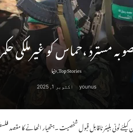
وبہ مسترد ،حماس کو غیرملکی حکمر
Top Stories
,
دنیا
younus
اکتوبر 1, 2025
 کیلئے ٹونی بلیئر ناقابل قبول شخصیت ۔ہتھیار اٹھانے کا مقصد فلسط