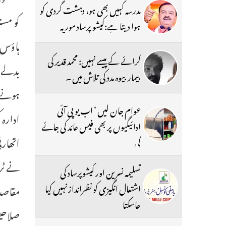
مدرسہ کہیں بھی ہو، دہشت گردی کو
کو مست
ہوا دیتا ہے:کیشو پرساد موریہ
کرائے کے پیسے نہیں: محمد قدیر کی
بدلے ف
بیمار بیوہ مدد کی تلاش میں ۔
ہونے ک
عوام جان لیں ‘ اب یو پی آئی
ادارہ
ادائیگیوں پر بھی فیس عائد کی جائے
اتھارٹ
گی
نے ٹرم
تسلیمہ نسرین اور کیشوپرساد کی
اشتعال انگیزی کو نظرانداز نہیں کیا
مقاصد 
جاسکتا
صلاحیت