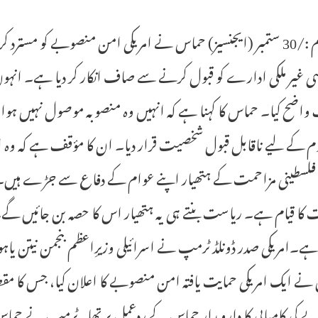
یروشلم :/30 ستمبر (ایجنسیز) حماس نے امریکی امن منصوبے کو مستر
ی غیر ملکی ادارے کو قبول کرنے سے صاف انکار کر دیا ہے۔ انہوں 
واضح کیا۔ حماس کا کہنا ہے کہ انہیں وہ منصوبہ موصول نہیں ہوا ج
وم کے لیے ناقابل قبول شخصیت قرار دیا۔ ان کا مؤقف ہے کہ وہ اپنی
لسطینی مزاحمت کے ہتھیار اپنے عوام کے دفاع سے جڑے ہیں۔ ان 
 کا قیام ہے۔ ریاست بنتے ہی یہ ہتھیار اس کا حصہ بن جائیں گے
ہے۔امریکی صدر ڈونلڈ ٹرمپ نے اسرائیلی وزیرِاعظم بنجمن نیتن یا
نے ایک امریکی حمایت یافتہ امن منصوبے کا اعلان کیا، جس کا مقصد 
 کی کامیابی کا دارومدار حماس کے ردعمل پر تھا۔ٹرمپ نے حماس ک