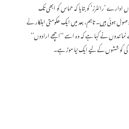
ادارے ’رائٹرز‘ کو بتایا کہ حماس کو ابھی تک
صول ہوئی ہیں۔ تاہم، بعد میں ایک حکومتی اہلکار نے
ے نمائندوں نے کہا ہے کہ وہ اسے ‘‘اچھے ارادوں’’
کی کوششوں کے لیے ایک نیا موڑ ہے۔