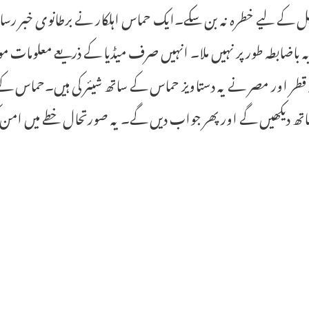
ل کے لیے خطرہ نہ بن سکے۔ایک حماس اہلکار نے برطانوی خبر رساں 
 باضابطہ طور پر نہیں ملا۔ انہیں صرف میڈیا کے ذریعے معلومات مو
کہ قطر اور مصر نے یہ دستاویز حماس کے ساتھ شیئر کی ہیں۔حماس ک
تھ دیکھیں گے اور پھر جواب دیں گے۔ یہ صورتحال خطے میں امن 