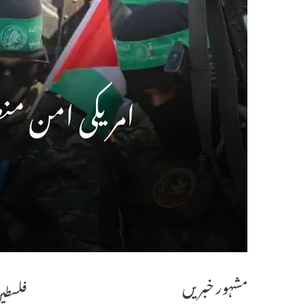
امریکی امن منص
مشہور خبریں
فلسطین