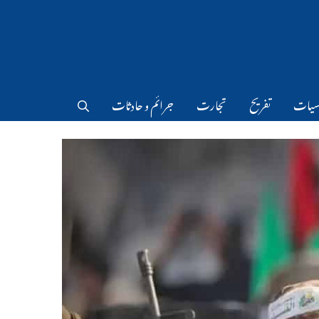
سیات
تفریح
تجارت
جرائم و حادثات