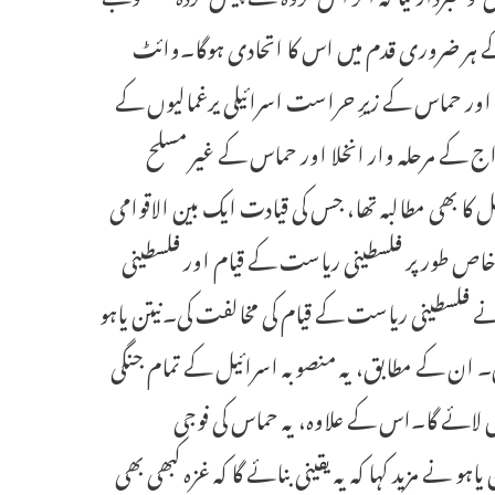
س کے ہر ضروری قدم میں اس کا اتحادی ہوگا۔وائٹ
نگ بندی اور حماس کے زیرِ حراست اسرائیلی یرغمالیوں کے
فواج کے مرحلہ وار انخلا اور حماس کے غیر مسلح
کا بھی مطالبہ تھا، جس کی قیادت ایک بین الاقوامی
ص طور پر فلسطینی ریاست کے قیام اور فلسطینی
ے فلسطینی ریاست کے قیام کی مخالفت کی۔نیتن یاہو
ں۔ ان کے مطابق، یہ منصوبہ اسرائیل کے تمام جنگی
س لائے گا۔اس کے علاوہ، یہ حماس کی فوجی
و نے مزید کہا کہ یہ یقینی بنائے گا کہ غزہ کبھی بھی