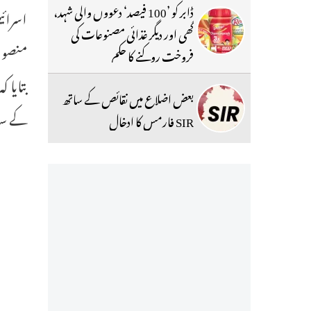
ڈابر کو ’100 فیصد‘ دعووں والی شہد،
اسرائی
گھی اور دیگر غذائی مصنوعات کی
منصوبہ
فروخت روکنے کا حکم
بتایا 
بعض اضلاع میں نقائص کے ساتھ
کے سا
SIR فارمس کا ادخال