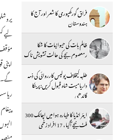
فراق گورکھپوری کا شعر اور آج کا
ہندوستان
لیے کس
ظالم بات کی حیوانیات کا شکا
مؤقف 
رمعصوم بچے کی حالت تشویش ناک
اپنی ق
طلبہ کیخلاف پولیس کارروائی کی ذمہ
گے۔ ف
داریامیت شاہ قبول کریں:پرینکا
ریاست
گاندھی
پیغام 
ایئر انڈیا کا طیارہ ہوا میں اچانک 300
انہوں 
فٹ نیچے آگیا ، 17 افراد زخمی
منصوبے