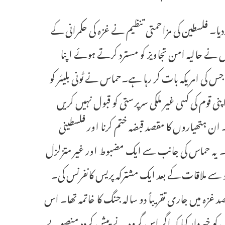
د کردیا۔ فلسطین کی مزاحمتی تنظیم نے غزہ کی حکمرانی کے
نے حالیہ امن تجاویز کو مسترد کرتے ہوئے اپنا
س کی امریکہ بات کر رہا ہے۔حماس نے ٹونی بلیئر کو
 قوم کی کسی غیر ملکی سرپرستی کو قبول نہیں کریں
ہتھیاروں کا مقصد قبضہ ختم کرنا اور فلسطینی
۔ یہ حماس کی جانب سے ایک مضبوط اور غیر متزلزل
ہو سے ملاقات کے بعد ایک مشترکہ پریس کانفرنس کی۔
غزہ میں جاری تقریباً دو سالہ جنگ کا خاتمہ تھا۔ اس
و خبردار کیا کہ اگر اس گروہ نے پیش کردہ منصوبے