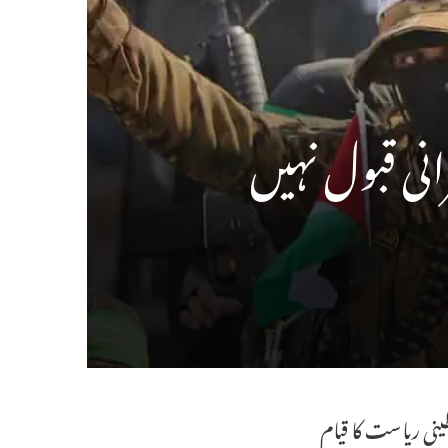
انی قبول نہیں
ینی ریاست کا قیام