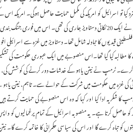
رد کیا تو اسرائیل کو امریکہ کی مکمل حمایت حاصل ہوگی۔ امریکہ ا
ہاؤس نے ایک 20 نکاتی دستاویز جاری کی تھی۔ اس میں فوری ج
لسطینی قیدیوں کا تبادلہ شامل تھا۔ دستاویز میں غزہ سے اسرائیلی ا
ا مطالبہ کیا گیا تھا۔اس منصوبے میں ایک عبوری حکومت کی تشکیل 
 کرے۔ ٹرمپ نے نیتن یاہو کے خدشات دور کرنے کی کوشش کی، خا
ی کی غزہ میں حکومت میں شرکت کے حوالے سے۔ تاہم، نیتن یاہو ن
پ کا شکریہ ادا کیا اور کہا کہ وہ اس منصوبے کی حمایت کرتے ہی
کو حاصل کرتا ہے۔ یہ منصوبہ اسرائیل کے تمام یرغمالیوں کو واپ
وں کو تباہ کرے گا اور اس کی سیاسی حکمرانی کا خاتمہ کرے گا۔ نیتن یاہ