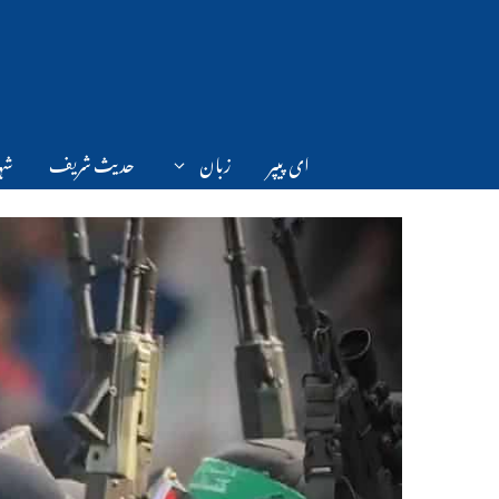
Ski
t
conten
ای پیپر
زبان
حدیث شریف
شہر