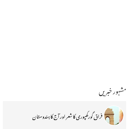
مشہور خبریں
فراق گورکھپوری کا شعر اور آج کا ہندوستان