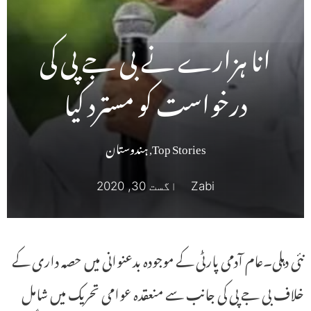
انا ہزارے نے بی جے پی کی
درخواست کو مسترد کیا
Top Stories
,
ہندوستان
Zabi
اگست 30, 2020
نئی دہلی۔عام آدمی پارٹی کے موجودہ بدعنوانی میں حصہ داری کے
خلاف بی جے پی کی جانب سے منعقدہ عوامی تحریک میں شامل