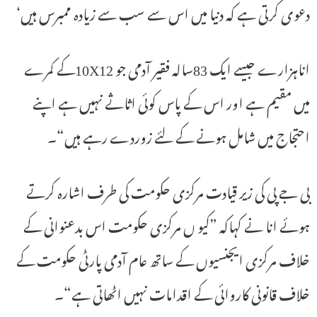
دعوی کرتی ہے کہ دنیا میں اس سے سب سے زیادہ ممبرس ہیں‘
اناہزارے جیسے ایک 83سالہ فقیر آدمی جو 10X12کے کمرے
میں مقیم ہے اور اس کے پاس کوئی اثاثے نہیں ہے اپنے
احتجاج میں شامل ہونے کے لئے زوردے رہے ہیں“۔
بی جے پی کی زیر قیادت مرکزی حکومت کی طرف اشارہ کرتے
ہوئے انا نے کہاکہ ”کیو ں مرکزی حکومت اس بدعنوانی کے
خلاف مرکزی ایجنسیوں کے ساتھ عام آدمی پارٹی حکومت کے
خلاف قانونی کاروائی کے اقدامات نہیں اٹھاتی ہے“۔