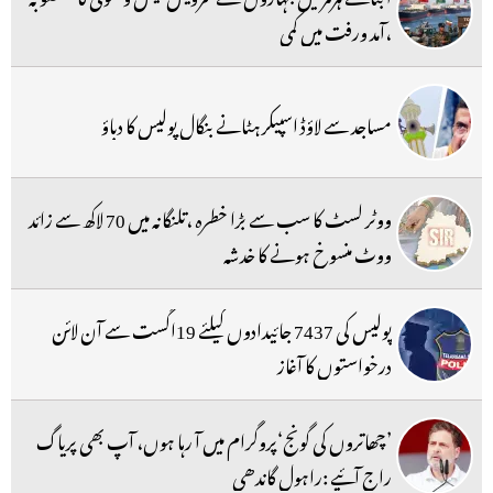
،آمد ورفت میں کمی
مساجد سے لاؤڈ اسپیکر ہٹانے بنگال پولیس کا دباؤ
ووٹر لسٹ کا سب سے بڑا خطرہ ،تلنگانہ میں 70 لاکھ سے زائد
ووٹ منسوخ ہونے کا خدشہ
پولیس کی 7437 جائیدادوں کیلئے 19اگست سے آن لائن
درخواستوں کا آغاز
’چھاتروں کی گونج‘پروگرام میں آ رہا ہوں، آپ بھی پریاگ
راج آئیے :راہول گاندھی