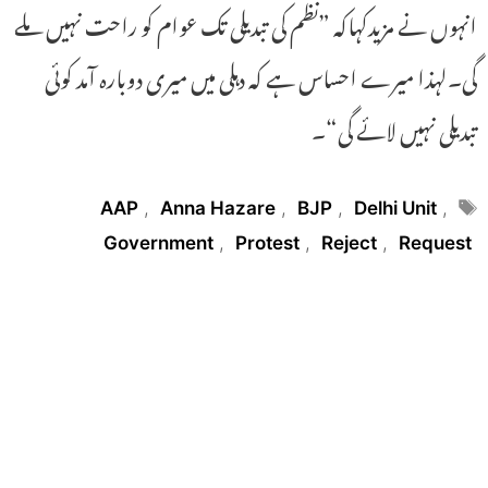
انہوں نے مزیدکہاکہ ”نظم کی تبدیلی تک عوام کو راحت نہیں ملے
گی۔لہذا میرے احساس ہے کہ دہلی میں میری دوبارہ آمد کوئی
تبدیلی نہیں لائے گی“۔
Tags
AAP
,
Anna Hazare
,
BJP
,
Delhi Unit
,
Government
,
Protest
,
Reject
,
Request