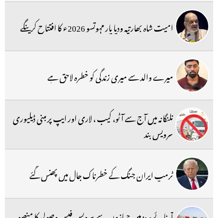
امیت شاہ بھارتیہ ودیا پار مہوتسو 2026ء کا افتتاح کرینگے
میرے والد سے میری زندگی کو خطرہ لاحق ہے
تلنگانہ میں آج سے آٹو، کیب ، لاری اور ایپ پر مبنی ڈیلیوری
سرویس بند
ٹرمپ ایران جنگ کے خطرناک جال میں پھنس گئے
آبنائے ہرمز میں جہازوں سے سرویس فیس وصولی کا منصوبہ