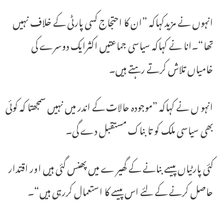
انہوں نے مزیدکہاکہ ”ان کا احتجاج کسی پارٹی کے خلاف نہیں
تھا“۔انا نے کہاکہ سیاسی جماعتیں اکثرایک دوسرے کی
خامیاں تلاش کرتے رہتے ہیں۔
انہو ں نے کہاکہ ”موجودہ حالات کے اندر میں نہیں سمجھتا کہ کوئی
بھی سیاسی ملک کو تابناک مستقبل دے گی۔
کئی پارٹیاں پیسے بنانے کے گھیر ے میں پھنس گئی ہیں اور اقتدار
حاصل کرنے کے لئے اس پیسے کا استعمال کررہی ہیں“۔