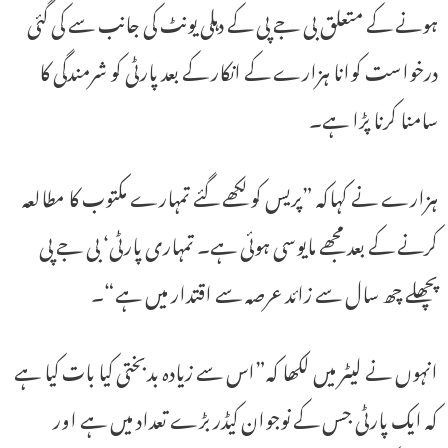
ہونے کے متعلق بی جے پی کے دہلی یونٹ کی جانب سے کی گئی
درخواست کوانا ہزارے کے انکار کے بعد پارٹی کو شرمندگی کا
سامنا کرنا پڑا ہے۔
ہزارے نے کہاکہ ”پریس کو لکھے گئے تمہارے مکتوب کا مطالعہ
کرنے کے بعد مجھے مایوسی ہوئی ہے۔ تمہاری پارٹی‘ بی جے پی
پچھلے چھ سال سے زائد عرصہ سے اقتدار میں ہے“۔
انہوں نے لیٹر میں لکھا کہ”اس سے زیادہ بدبختی کیا بات کیا ہے
کہ ایک پارٹی جس کے نوجوان کیڈر بڑے تعداد میں ہے اور