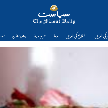
 کی خبریں
اضلاع کی خبریں
دنیا
عرب دنیا
ہندوستان
سیا