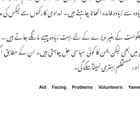
دہ سے زیادہ فائدہ اٹھانا چاہتے ہیں۔ امدادی کارکنوں سے ٹیکس کی مد
کومت کے بغیر ویزے کے لئے بہت زیادہ پیسے مانگے جاتے ہیں ۔ 
یں بھی لیکن یمن کا کوئی سیاسی حل چاہتی ہیں۔ ان کے مطابق اگر 
 اور مستحکم بہتری نہیںآسکے گی۔
T
Aid
,
Facing
,
Problems
,
Volunteers
,
Yam