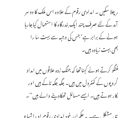
گھر چلا سکیں ۔ امدادی رقوم کے علاوہ اس ملک کا دوسر
آمد کے لئے صرف چند ایک بندرگاہ کا استعمال کیاجارہا
نہ ہونے کے برابر ہے‘ جس کی وجہہ سے بہت سا را
بھی بہت زیادہ ہیں۔
گو کرتے ہوئے کہناتھا کہ جنگ زدہ علاقوں میں امداد
روپوں کے کنٹرول میں ہیں۔ جگہ جگہ ناکے ہیں اور
ر ہوتے ہیں۔ ایسے مسائل تھکادینے والے ہیں‘‘۔
ہی مشکل ہے۔ یہ حکمران خود امدادی رقوم او راشیاء