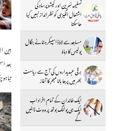
تسلیمہ نسرین اور کیشوپرساد کی
اشتعال انگیزی کو نظرانداز نہیں کیا
جاسکتا
مساجد سے لاؤڈ اسپیکر ہٹانے بنگال
بین ال
پولیس کا دباؤ
بعد اس
برقی عہدیداروں کی آج سے ریاست
تباہوچ
بھر میں پرجا باٹا مہم کا آغاز
ایک خاندان کے تمام افراد اب
ایک ہی پولنگ بوتھ پر ووٹ ڈالیں
گے