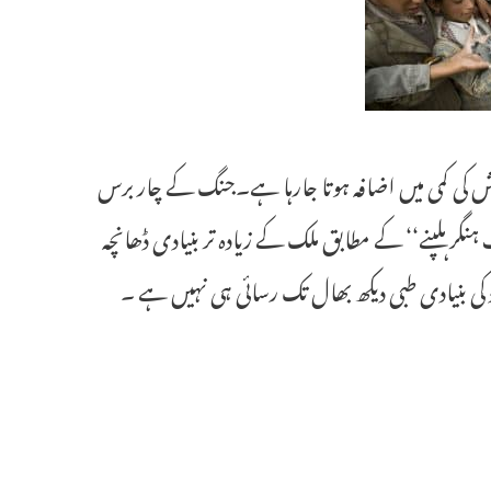
ش کی کمی میں اضافہ ہوتا جارہا ہے۔جنگ کے چار برس
گر ہلپنے‘‘ کے مطابق ملک کے زیادہ تر بنیادی ڈھانچہ
کی بنیادی طبی دیکھ بھال تک رسائی ہی نہیں ہے ۔