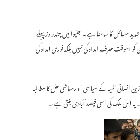
دید مسائل کا سامنا ہے ۔ جنیوا میں چندر وز پہلے
ن کو اسوقت صرف امداد کی نہیں بلکہ فوری امداد کی
رین انسانی المیہ کے سیاسی او رمعاشی حل کا مطالبہ
۔ یہ اس ملک کی اسی فیصد آبادی بنتی ہے ۔