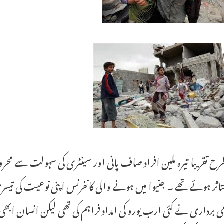
می برداری نے کئی ارب یورو کی امداد فراہم کی تھی لیکن انسان 