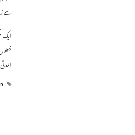
سے زیا
ایک ح
خطوں م
المدتی
ags
en