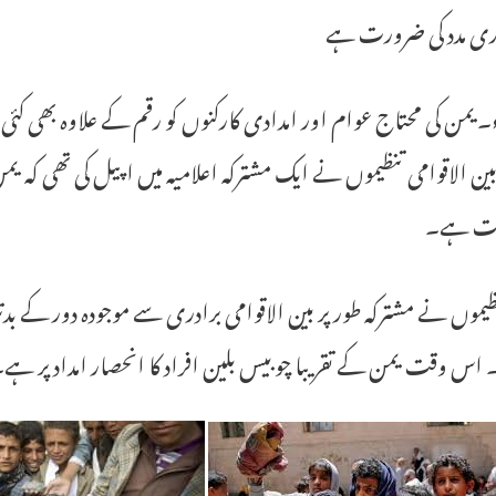
فوری مدد کی ضرورت ہے
یمن کی محتاج عوام اور امدادی کارکنوں کو رقم کے علاوہ بھی کئی ش
بین الاقوامی تنظیموں نے ایک مشترکہ اعلامیہ میں اپیل کی تھی کہ یم
ت ہے۔
یموں نے مشترکہ طور پر بین الاقوامی برادری سے موجودہ دور کے بدت
۔ اس وقت یمن کے تقریبا چوبیس بلین افراد کا انحصار امداد پر ہے