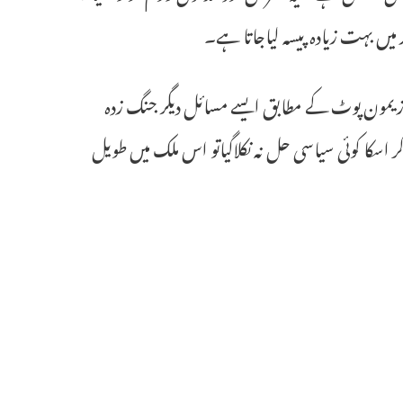
 میں بہت زیادہ پیسہ لیاجاتا ہے۔
زیمون پوٹ کے مطابق ایسے مسائل دیگر جنگ زدہ
اسکا کوئی سیاسی حل نہ نکلاگیاتو اس ملک میں طویل