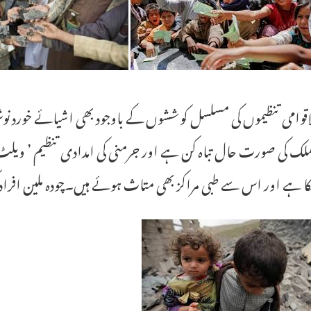
اقوامی تنظیموں کی مسلسل کوششوں کے باوجود بھی اشیائے خورد نو
ملک کی صورت حال تباہ کن ہے اور جرمنی کی امدادی تنظیم ’ ویلٹ ہن
کا ہے اور اس سے طبی مراکز بھی متاث ہوئے ہیں۔چودہ ملین افراد 