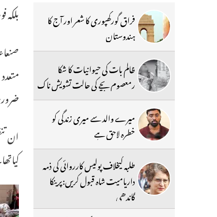
بلکہ 
فراق گورکھپوری کا شعر اور آج کا
ہندوستان
صنعاء۔
ظالم بات کی حیوانیات کا شکا
متعدد 
رمعصوم بچے کی حالت تشویش ناک
ضرور
میرے والد سے میری زندگی کو
خطرہ لاحق ہے
ان تنظ
کیاتھا
طلبہ کیخلاف پولیس کارروائی کی ذمہ
داریامیت شاہ قبول کریں:پرینکا
گاندھی