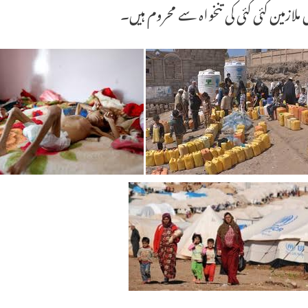
 ملازمین کئی کئی کی تنخواہ سے محروم ہیں۔