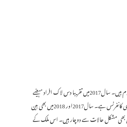
اسی طرح تقریبا تیرہ ملین افراد صاف پانی اور سینٹری کی سہولت سے محروم ہیں۔ سال2017میں تقریبا دس لاک افراد ہیضے
سے متاثر ہوئے تھے ۔ جنیوا میں ہونے والی کانفرنس اپنی نوعیت کی تیسری کانفرنس ہے۔ سال2017اور 2018میں بھی بین
ابھی بھی مشکل حالات سے دوچار ہیں۔ اس ملک کے