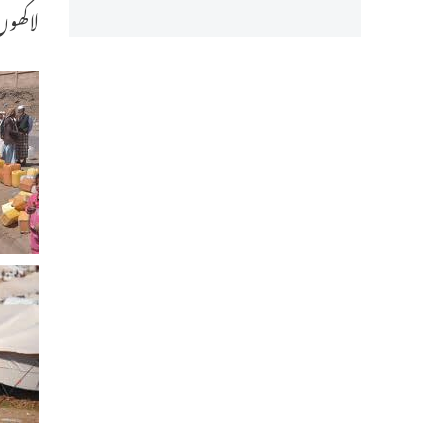
لاکھوں