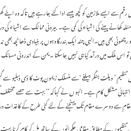
 رقم سے ایسے ملازمین کو کچھ پیسے ادا کئے جارہے ہیں تاکہ وہ اپنے 
سئلہ کھانے پینے کی اشیاء کی کمی ہے۔ بیرونی ممالک سے اشیاء کی در
رچھوٹی بھی ہیں۔انہی چند ایک بندرگاوہوں پر بنیادی ڈھانچہ بھی 
تو اس ملک میں درآمد کیاہی نہیں جاسکتا ۔یمن کے اندرونی مسائک 
 تنظیم ’ ویلٹ ہنگر ہیلفے ‘سے منسلک زیمون پوٹ کا ڈی ڈبلیو سے گفت
ا انتہائی مشکل کام ہے۔ انہو ں نے کہاکہ ’’ بہت سے حصے مختلف گ
قام سے دوسرے مقام تک پہنچنے کے لئے کئی طرح کے کاغذات درکا
 تنظیموں کے مطابق مقامی حکمرانوں کے ساتھ مل کر کام کرنا بہت 