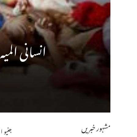
انسانی المی
مشہور خبریں
جنیو ا