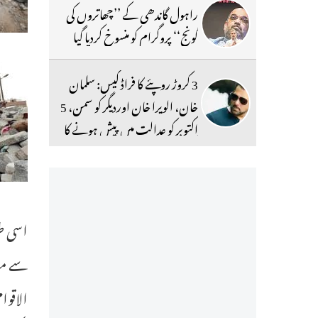
راہول گاندھی کے ’’چھاتروں کی
گونج‘‘ پروگرام کو منسوخ کردیا گیا
3 کروڑ روپئے کا فراڈ کیس: سلمان
خان، الویرا خان اوردیگر کو سمن، 5
اکتوبر کو عدالت میں پیش ہونے کا
حکم
الاقوا