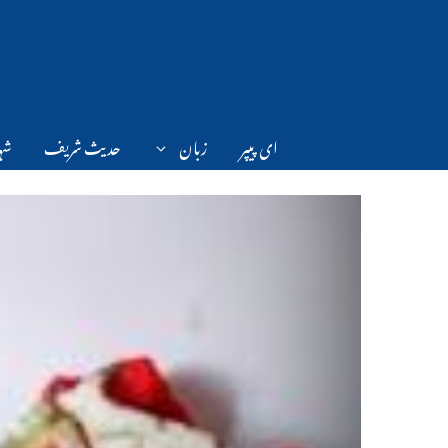
Ski
t
conten
ای پیپر
زبان
حدیث شریف
شہر