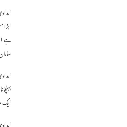
امدادی
ابڑا م
ہے او 
سامان 
امدادی
پہنچان
ایک م
امدادی