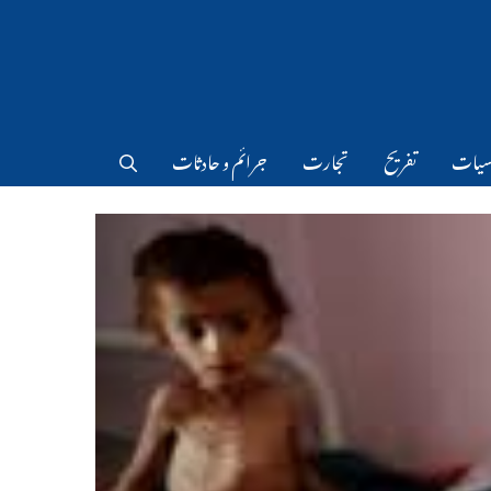
سیات
تفریح
تجارت
جرائم و حادثات