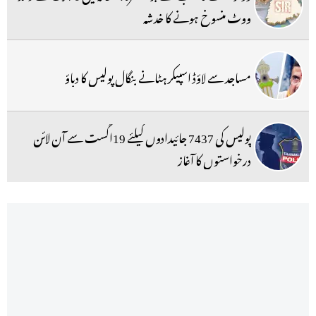
ووٹ منسوخ ہونے کا خدشہ
مساجد سے لاؤڈ اسپیکر ہٹانے بنگال پولیس کا دباؤ
پولیس کی 7437 جائیدادوں کیلئے 19اگست سے آن لائن
درخواستوں کا آغاز