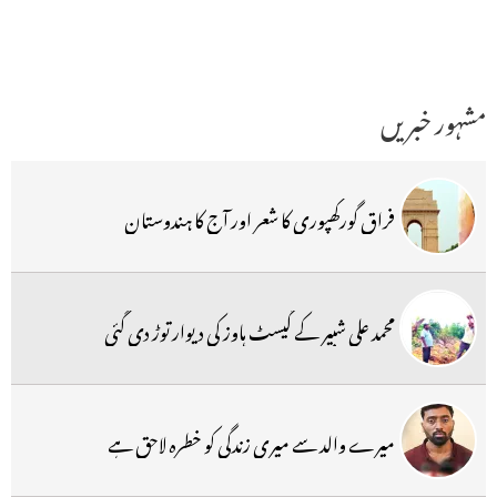
مشہور خبریں
فراق گورکھپوری کا شعر اور آج کا ہندوستان
محمد علی شبیر کے گیسٹ ہاوز کی دیوار توڑ دی گئی
میرے والد سے میری زندگی کو خطرہ لاحق ہے