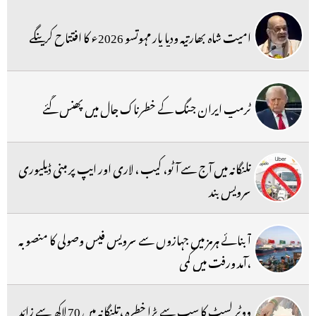
امیت شاہ بھارتیہ ودیا پار مہوتسو 2026ء کا افتتاح کرینگے
ٹرمپ ایران جنگ کے خطرناک جال میں پھنس گئے
تلنگانہ میں آج سے آٹو، کیب ، لاری اور ایپ پر مبنی ڈیلیوری
سرویس بند
آبنائے ہرمز میں جہازوں سے سرویس فیس وصولی کا منصوبہ
،آمد ورفت میں کمی
ووٹر لسٹ کا سب سے بڑا خطرہ ،تلنگانہ میں 70 لاکھ سے زائد