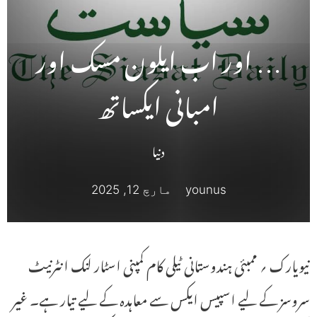
… اور اب ایلون مسک اور
امبانی ایکساتھ
دنیا
younus
مارچ 12, 2025
نیویارک ؍ ممبئی ہندوستانی ٹیلی کام کمپنی اسٹار لنک انٹرنیٹ
سروسز کے لیے اسپیس ایکس سے معاہدہ کے لیے تیار ہے۔ غیر