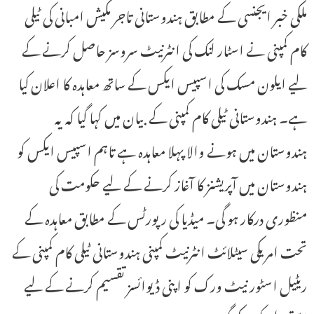
ملکی خبر ایجنسی کے مطابق ہندوستانی تاجر مکیش امبانی کی ٹیلی
کام کمپنی نے اسٹار لنک کی انٹرنیٹ سروسز حاصل کرنے کے
لیے ایلون مسک کی اسپیس ایکس کے ساتھ معاہدہ کا اعلان کیا
ہے۔ ہندوستانی ٹیلی کام کمپنی کے بیان میں کہا گیا کہ یہ
ہندوستان میں ہونے والا پہلا معاہدہ ہے تاہم اسپیس ایکس کو
ہندوستان میں آپریشنز کا آغاز کرنے کے لیے حکومت کی
منظوری درکار ہو گی۔ میڈیا کی رپورٹس کے مطابق معاہدہ کے
تحت امریکی سیٹلائٹ انٹرنیٹ کمپنی ہندوستانی ٹیلی کام کمپنی کے
ریٹیل اسٹور نیٹ ورک کو اپنی ڈیوائسز تقسیم کرنے کے لیے