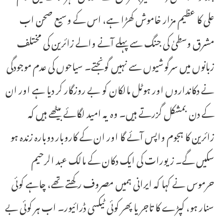
علی کا عظیم مزار خاموش کھڑا ہے، اس کے وسیع صحن اب
مشرق وسطیٰ کی جنگ سے پہلے آنے والے زائرین کی مختلف
زبانوں میں سرگوشیوں سے نہیں گونجتے۔ سیاحوں کی عدم موجودگی
نے دکانداروں اور ہوٹل مالکان کو بے روزگار کر دیا ہے اور ان
کے دن بمشکل گزرتے ہیں۔ وہ یہ امید لگائے بیٹھے ہیں کہ
زائرین کا ہجوم واپس آئے گا اور ان کے کاروبار دوبارہ زندہ ہو
سکیں گے۔ زیورات کی ایک دکان کے مالک عبد الرحیم
حرموس نے کہا کہ ایرانی ہمیں مصروف رکھتے تھے، چاہے کوئی
سنار ہو، کپڑے کا تاجر یا پھر کوئی ٹیکسی ڈرائیور۔ اب ہر کوئی بے