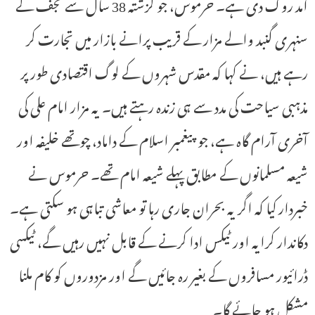
آمد روک دی ہے۔ حرموس، جو گزشتہ 38 سال سے نجف کے
سنہری گنبد والے مزار کے قریب پرانے بازار میں تجارت کر
رہے ہیں، نے کہا کہ مقدس شہروں کے لوگ اقتصادی طور پر
مذہبی سیاحت کی مدد سے ہی زندہ رہتے ہیں۔ یہ مزار امام علی کی
آخری آرام گاہ ہے، جو پیغمبر اسلام کے داماد، چوتھے خلیفہ اور
شیعہ مسلمانوں کے مطابق پہلے شیعہ امام تھے۔ حرموس نے
خبردار کیا کہ اگر یہ بحران جاری رہا تو معاشی تباہی ہو سکتی ہے۔
دکاندار کرایہ اور ٹیکس ادا کرنے کے قابل نہیں رہیں گے، ٹیکسی
ڈرائیور مسافروں کے بغیر رہ جائیں گے اور مزدوروں کو کام ملنا
مشکل ہو جائے گا۔