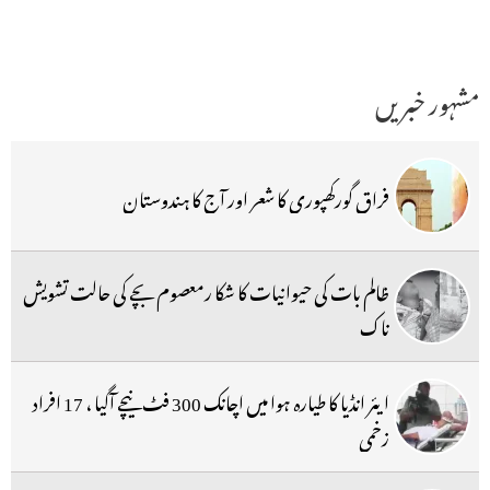
مشہور خبریں
فراق گورکھپوری کا شعر اور آج کا ہندوستان
ظالم بات کی حیوانیات کا شکا رمعصوم بچے کی حالت تشویش
ناک
ایئر انڈیا کا طیارہ ہوا میں اچانک 300 فٹ نیچے آگیا ، 17 افراد
زخمی