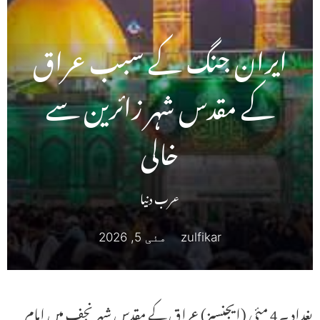
ایران جنگ کے سبب عراق
کے مقدس شہر زائرین سے
خالی
عرب دنیا
zulfikar
مئی 5, 2026
بغداد ۔ 4 مئی (ایجنسیز) عراق کے مقدس شہر نجف میں امام