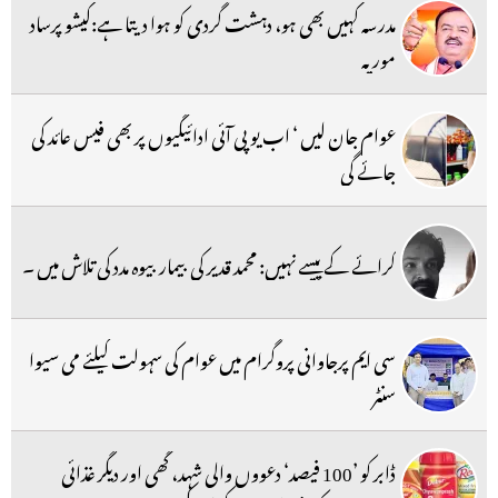
مدرسہ کہیں بھی ہو، دہشت گردی کو ہوا دیتا ہے:کیشو پرساد
موریہ
عوام جان لیں ‘ اب یو پی آئی ادائیگیوں پر بھی فیس عائد کی
جائے گی
کرائے کے پیسے نہیں: محمد قدیر کی بیمار بیوہ مدد کی تلاش میں ۔
سی ایم پرجاوانی پروگرام میں عوام کی سہولت کیلئے می سیوا
سنٹر
ڈابر کو ’100 فیصد‘ دعووں والی شہد، گھی اور دیگر غذائی