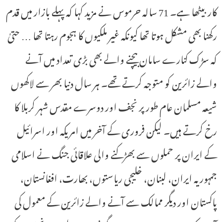
کار بیٹھا ہے۔ 71 سالہ حرموس نے مزید کہا کہ پہلے بازار میں قدم
رکھنا بھی مشکل ہوتا تھا کیونکہ غیر ملکیوں کا ہجوم رہتا تھا … حتیٰ
کہ سڑک کنارے سامان بیچنے والے بھی بڑی تعداد میں آنے
والے زائرین کو متوجہ کرتے تھے۔ ہر سال دنیا بھر سے لاکھوں
شیعہ مسلمان عام طور پر نجف اور دوسرے مقدس شہر کربلا کا
رخ کرتے ہیں۔ لیکن فروری کے آخر میں امریکہ اور اسرائیل
کے ایران پر حملوں سے بھڑکنے والی علاقائی جنگ نے اسلامی
جمہوریہ ایران، لبنان، خلیجی ریاستوں، بھارت، افغانستان،
پاکستان اور دیگر ممالک سے آنے والے زائرین کے معمول کی