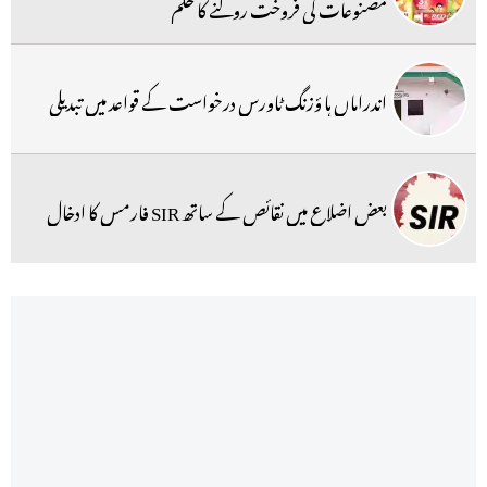
مصنوعات کی فروخت روکنے کا حکم
اندراماں ہا ؤزنگ ٹاورس درخواست کے قواعد میں تبدیلی
بعض اضلاع میں نقائص کے ساتھ SIR فارمس کا ادخال