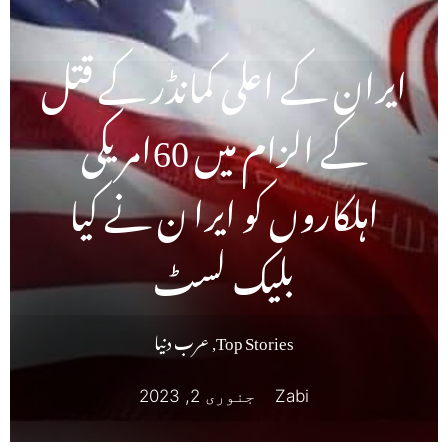
ایران کے اعلی کمانڈر کے قتل
کے الزام میں 60امریکی
اہلکاروں کو ایرا ن نے کیا
بلیک لسٹ
Top Stories
,
عرب دنیا
Zabi
جنوری 2, 2023