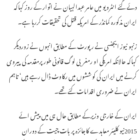
دئے گئے انٹرویو میں عامر عبدالہیان نے اتوار کے روز کہاکہ
ایران مذکورہ کمانڈر کے امریکہ قتل کی تحقیقات کررہا ہے۔
زنہو نیوز ایجنسی نے رپورٹ کے مطابق انہوں نے زوردیکر
کہاکہ حالانکہ امریکی او رمغربی لوگ قانونی طور پرمقدمہ کی پیروی
کرنے میں ایران کی کوششوں میں رکاوٹ ڈال رہے ہیں‘ تاہم
ایران نے ضروری اقدامات کئے تھے۔
ایران کے خارجی وزیرکے مطابق حال ہی میں پیش ائے
2015نیو کلیئر معاہدے کاجائزہ پر بات چیت کے دوران