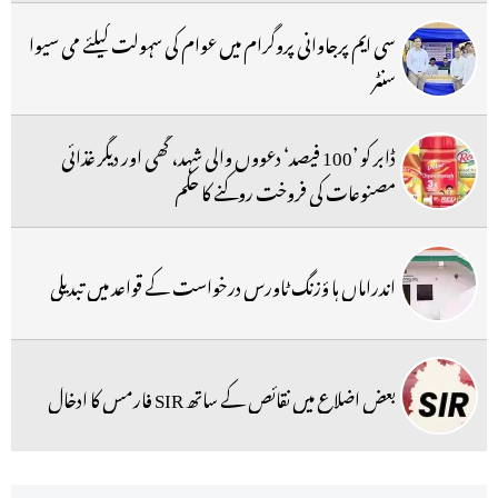
سی ایم پرجاوانی پروگرام میں عوام کی سہولت کیلئے می سیوا
سنٹر
ڈابر کو ’100 فیصد‘ دعووں والی شہد، گھی اور دیگر غذائی
مصنوعات کی فروخت روکنے کا حکم
اندراماں ہا ؤزنگ ٹاورس درخواست کے قواعد میں تبدیلی
بعض اضلاع میں نقائص کے ساتھ SIR فارمس کا ادخال