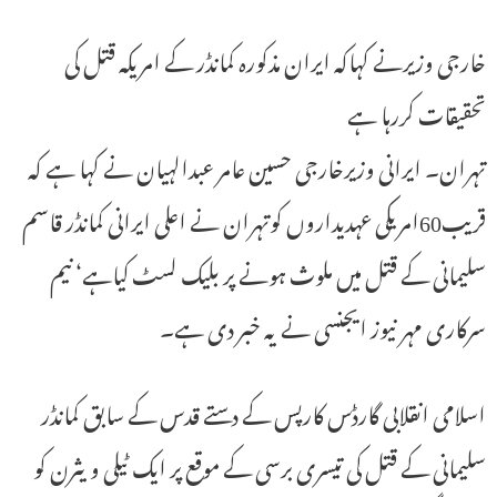
خارجی وزیرنے کہاکہ ایران مذکورہ کمانڈر کے امریکہ قتل کی
تحقیقات کررہا ہے
تہران۔ ایرانی وزیرخارجی حسین عامر عبدالہیان نے کہا ہے کہ
قریب60امریکی عہدیداروں کوتہران نے اعلی ایرانی کمانڈر قاسم
سلیمانی کے قتل میں ملوث ہونے پر بلیک لسٹ کیاہے‘ نیم
سرکاری مہر نیوز ایجنسی نے یہ خبر دی ہے۔
اسلامی انقلابی گارڈس کارپس کے دستے قدس کے سابق کمانڈر
سلیمانی کے قتل کی تیسری برسی کے موقع پر ایک ٹیلی ویثرن کو