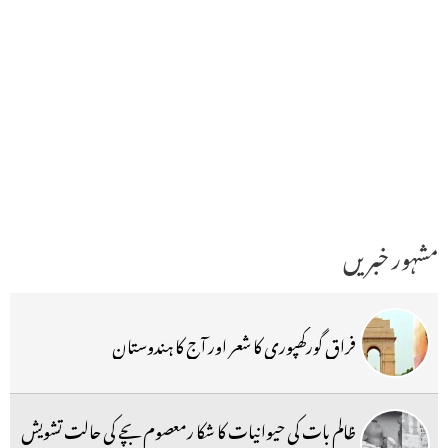
مشہور خبریں
فراق گورکھپوری کا شعر اور آج کا ہندوستان
ظالم بات کی حیوانیات کا شکا رمعصوم بچے کی حالت تشویش