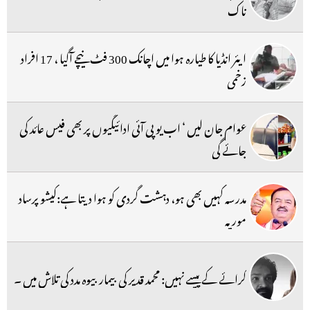
ناک
ایئر انڈیا کا طیارہ ہوا میں اچانک 300 فٹ نیچے آگیا ، 17 افراد
زخمی
عوام جان لیں ‘ اب یو پی آئی ادائیگیوں پر بھی فیس عائد کی
جائے گی
مدرسہ کہیں بھی ہو، دہشت گردی کو ہوا دیتا ہے:کیشو پرساد
موریہ
کرائے کے پیسے نہیں: محمد قدیر کی بیمار بیوہ مدد کی تلاش میں ۔