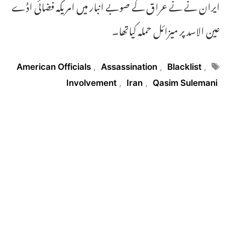
ایران نے نے عراق کے صوبے انبار میں امریکہ فضائی اڈے
عین الاسد پر میزائل حملہ کیاتھا۔
Tags
American Officials
,
Assassination
,
Blacklist
,
Involvement
,
Iran
,
Qasim Sulemani