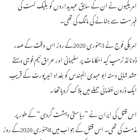
امریکیوں نے ان کے سابق عہدیداروں کو بلیک لسٹ کی
فہرست سے ہٹانے کی مانگ کی تھی۔
امریکی فوج نے 3جنوری 2020کے روز اس وقت کے صدر
ڈونالڈ ٹرمپ کیہ احکامات پر سلیمانی اور عراق نیم فوجی دستے
حشد شابی دستہ ابو مہدی المہندس کو بغداد ائیر پورٹ کے قریب
ایک ڈرون فضائی حملے میں ہلاک کردیاتھا۔
اس قتل کی ایران نے ”ریاستی دہشت گردی“ کے طور پر
مذمت کی تھی۔ اس قتل کے جواب میں 8جنوری 2020کے روز