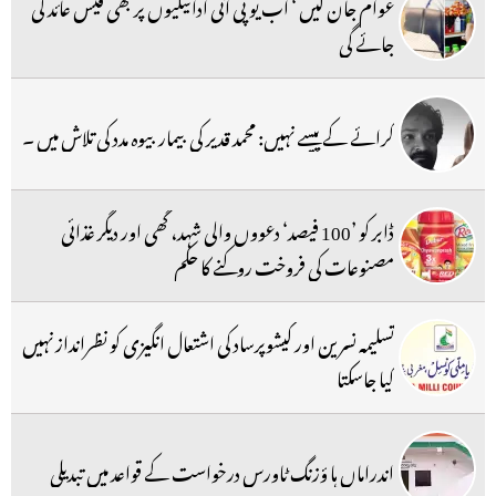
عوام جان لیں ‘ اب یو پی آئی ادائیگیوں پر بھی فیس عائد کی
جائے گی
کرائے کے پیسے نہیں: محمد قدیر کی بیمار بیوہ مدد کی تلاش میں ۔
ڈابر کو ’100 فیصد‘ دعووں والی شہد، گھی اور دیگر غذائی
مصنوعات کی فروخت روکنے کا حکم
تسلیمہ نسرین اور کیشوپرساد کی اشتعال انگیزی کو نظرانداز نہیں
کیا جاسکتا
اندراماں ہا ؤزنگ ٹاورس درخواست کے قواعد میں تبدیلی