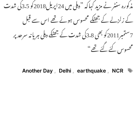
مذکورہ سنٹر نے مزید کہاکہ ”دہلی میں 24اپریل2018کو 3.5کی شدت
کے زلزلے کے جھٹکے محسوس ہوئے تھے اس سے قبل
7ستمبر2011کو بھی 3.8کی شدت کے جھٹکے دہلی ہریانہ سرحد پر
محسوس کئے گئے تھے“
Tags
Another Day
,
Delhi
,
earthquake
,
NCR