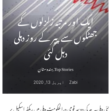
ایک اور مرتبہ زلزلوں کے
جھٹکوں سے پیر کے روز دہلی
دہل گئی
Top Stories
,
ہندوستان
Zabi
اپریل 13, 2020
نئی دہلی۔ پیر کی دوپہر قومی درالحکومت دہلی میں ریکٹر اسکیل پر