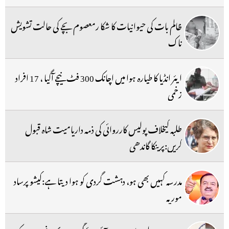
ظالم بات کی حیوانیات کا شکا رمعصوم بچے کی حالت تشویش
ناک
ایئر انڈیا کا طیارہ ہوا میں اچانک 300 فٹ نیچے آگیا ، 17 افراد
زخمی
طلبہ کیخلاف پولیس کارروائی کی ذمہ داریامیت شاہ قبول
کریں:پرینکا گاندھی
مدرسہ کہیں بھی ہو، دہشت گردی کو ہوا دیتا ہے:کیشو پرساد
موریہ