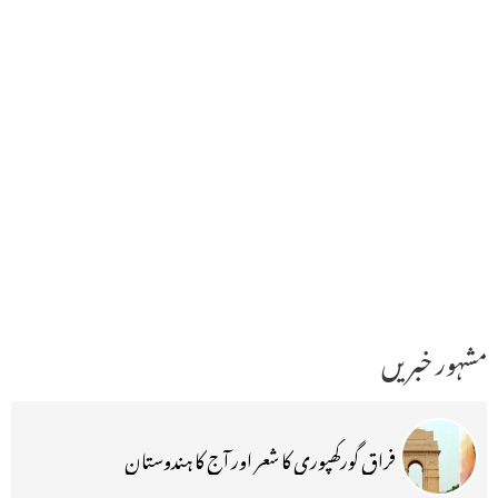
مشہور خبریں
فراق گورکھپوری کا شعر اور آج کا ہندوستان