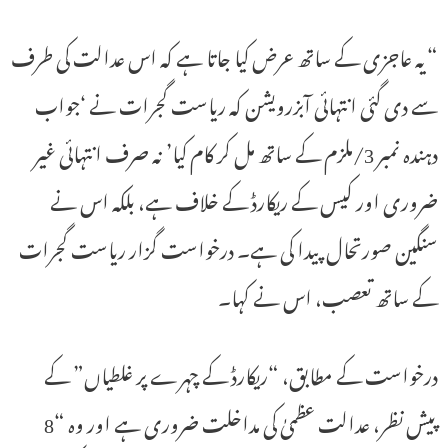
“یہ عاجزی کے ساتھ عرض کیا جاتا ہے کہ اس عدالت کی طرف
سے دی گئی انتہائی آبزرویشن کہ ریاست گجرات نے ‘جواب
دہندہ نمبر 3/ملزم کے ساتھ مل کر کام کیا’ نہ صرف انتہائی غیر
ضروری اور کیس کے ریکارڈ کے خلاف ہے، بلکہ اس نے
سنگین صورتحال پیدا کی ہے۔ درخواست گزار ریاست گجرات
کے ساتھ تعصب، اس نے کہا۔
درخواست کے مطابق، “ریکارڈ کے چہرے پر غلطیاں” کے
پیش نظر، عدالت عظمیٰ کی مداخلت ضروری ہے اور وہ “8