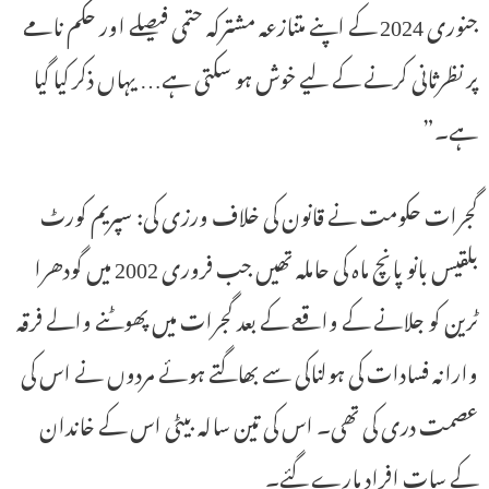
جنوری 2024 کے اپنے متنازعہ مشترکہ حتمی فیصلے اور حکم نامے
پر نظرثانی کرنے کے لیے خوش ہو سکتی ہے… یہاں ذکر کیا گیا
ہے۔”
گجرات حکومت نے قانون کی خلاف ورزی کی: سپریم کورٹ
بلقیس بانو پانچ ماہ کی حاملہ تھیں جب فروری 2002 میں گودھرا
ٹرین کو جلانے کے واقعے کے بعد گجرات میں پھوٹنے والے فرقہ
وارانہ فسادات کی ہولناکی سے بھاگتے ہوئے مردوں نے اس کی
عصمت دری کی تھی۔ اس کی تین سالہ بیٹی اس کے خاندان
کے سات افراد مارے گئے۔