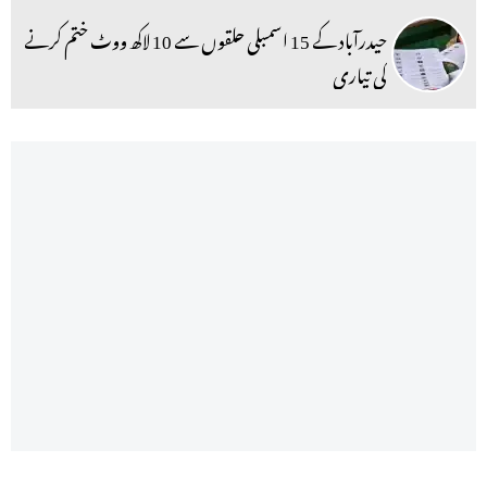
حیدرآباد کے 15 اسمبلی حلقوں سے 10 لاکھ ووٹ ختم کرنے
کی تیاری