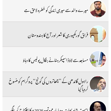
میرے والد سے میری زندگی کو خطرہ لاحق ہے
فراق گورکھپوری کا شعر اور آج کا ہندوستان
مساجد سے لاؤڈ اسپیکر ہٹانے بنگال پولیس کا دباؤ
راہول گاندھی کے ’’چھاتروں کی گونج‘‘ پروگرام کو منسوخ
کردیا گیا
امیت شاہ بھارتیہ ودیا پار مہوتسو 2026ء کا افتتاح کرینگے