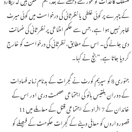
منسلک کاغذات کو غور سے دیکھنے کے بعد، ہم مطمئن ہیں کہ ریکارڈ
کے چہرے پر کوئی غلطی یا نظرثانی کی درخواست میں کوئی میرٹ
ظاہر نہیں ہوا ہے، جس سے حکم امتناعی پر نظر ثانی کی ضمانت
دی جائے گی۔ اس کے مطابق، نظرثانی کی درخواست کو خارج
کر دیا جاتا ہے،” بنچ نے کہا۔
جنوری 8 کو سپریم کورٹ نے گجرات کے بدنام زمانہ فسادات
کے دوران بلقیس بانو کی اجتماعی عصمت دری اور اس کے
خاندان کے 7 افراد کے اجتماعی قتل کے معاملے میں 11
قصورواروں کو معافی دینے کے گجرات حکومت کے فیصلے کو