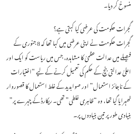
منسوخ کر دیا۔
گجرات حکومت کی عرضی کیا کہتی ہے؟
گجرات حکومت نے اپنی عرضی میں کہا تھا کہ 8 جنوری کے
فیصلے میں عدالت عظمیٰ کا مشاہدہ، جس میں ریاست کو ایک اور
اعلیٰ عدالتی بنچ کے حکم کی تعمیل کرنے کے لیے “اختیارات
کے ناجائز استعمال” اور صوابدید کے غلط استعمال کا قصوروار
ٹھہرایا گیا تھا، وہ “ظاہری غلطی” تھی۔ ریکارڈ کے چہرے پر”
بنیادی طور پر تین بنیادوں پر۔