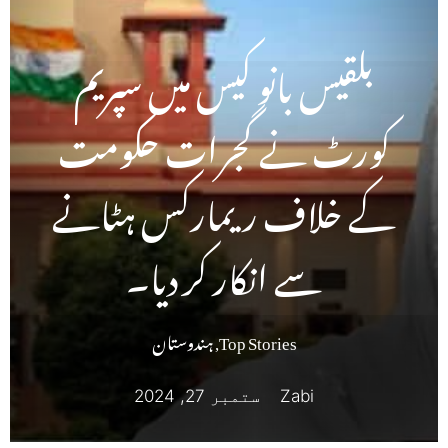
بلقیس بانو کیس میں سپریم
کورٹ نے گجرات حکومت
کے خلاف ریمارکس ہٹانے
سے انکار کر دیا۔
Top Stories
,
ہندوستان
Zabi
ستمبر 27, 2024