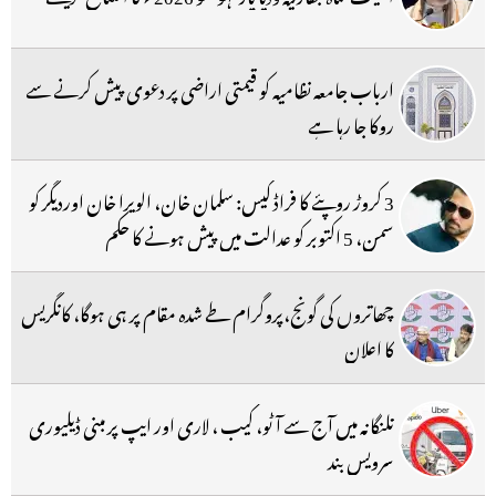
ارباب جامعہ نظامیہ کو قیمتی اراضی پر دعوی پیش کرنے سے
روکا جا رہا ہے
3 کروڑ روپئے کا فراڈ کیس: سلمان خان، الویرا خان اوردیگر کو
سمن، 5 اکتوبر کو عدالت میں پیش ہونے کا حکم
چھاتروں کی گونج،پروگرام طے شدہ مقام پر ہی ہوگا، کانگریس
کا اعلان
تلنگانہ میں آج سے آٹو، کیب ، لاری اور ایپ پر مبنی ڈیلیوری
سرویس بند