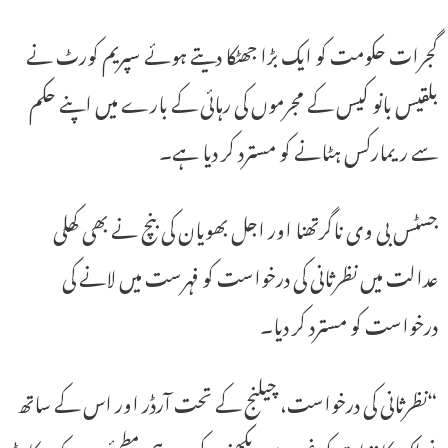
گجرات حکومت کو ایک بڑا جھٹکا دیتے ہوئے سپریم کورٹ نے
بلقیس بانو کیس کے مجرموں کی رہائی کے بارے میں اپنے حکم
سے ریمارکس ہٹانے کو مسترد کر دیا ہے۔
جسٹس بی وی ناگرتھنا اور اجل بھویان کی بنچ نے بھی کھلی
عدالت میں نظرثانی کی درخواست کو فہرست میں لانے کی
درخواست کو مسترد کر دیا۔
“نظرثانی کی درخواست، چیلنج کے تحت آرڈر اور اس کے ساتھ