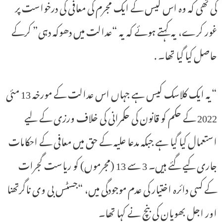
کی تھی کہ وہ اس کیس کے ایک مجرم کی معافی کی درخواست پر
غور کرے، یہ کہتے ہوئے کہ یہ “عدالت میں دھوکہ دہی” کرکے
حاصل کیا گیا تھا۔ .
“یہ ایک کلاسک کیس ہے جہاں اس عدالت کے مورخہ 13 مئی
2022 کے حکم کو قانون کی حکمرانی کی خلاف ورزی کے لیے
استعمال کیا گیا ہے جبکہ مدعا علیہ کے حق میں معافی کے احکامات
جاری کیے گئے ہیں۔ 3 سے 13 (مجرموں) کو ریاست گجرات
کے کسی دائرہ اختیار کی عدم موجودگی میں، “جسٹس بی وی ناگرتھنا
اور اجل بھویان کی بنچ نے کہا تھا۔