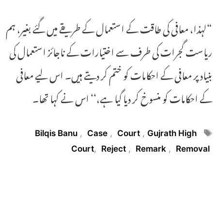
“لہذا، معافی کی طاقت کے استعمال کے طریقے میں گئے بغیر، ہم
ریاست گجرات کی طرف سے اختیارات کے ناجائز استعمال کی
بنیاد پر معافی کے احکامات کو ختم کر دیتے ہیں۔ اس لیے معافی
کے احکامات کو منسوخ کر دیا گیا ہے،‘‘ اس نے کہا تھا۔
Tags
Bilqis Banu
,
Case
,
Court
,
Gujrath High
Court
,
Reject
,
Remark
,
Removal