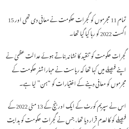
تمام 11 مجرموں کو گجرات حکومت نے معافی دی تھی اور 15
اگست 2022 کو رہا کیا گیا تھا۔
گجرات حکومت کو تنقید کا نشانہ بناتے ہوئے عدالت عظمیٰ نے
اپنے فیصلے میں کہا تھا کہ ریاست نے مہاراشٹر حکومت کے
مجرموں کو معافی دینے کے اختیارات کو “ہن” لیا ہے۔
اس نے سپریم کورٹ کے ایک اور بنچ کے 13 مئی 2022 کے
فیصلے کو کالعدم قرار دیا تھا، جس نے گجرات حکومت کو ہدایت