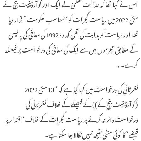
اس نے کہا تھا کہ عدالت عظمیٰ کے ایک اور کوآرڈینیٹ بنچ نے
مئی 2022 میں ریاست گجرات کو “مناسب حکومت” قرار دیا
تھا اور ریاست کو ہدایت کی تھی کہ وہ 1992 کی معافی کی پالیسی
کے مطابق مجرموں میں سے ایک کی معافی کی درخواست پر فیصلہ
کرے۔ .
نظرثانی کی درخواست میں کہا گیا ہے کہ “13 مئی 2022
(کوآرڈینیٹ بنچ کے)) کے فیصلے کے خلاف نظرثانی کی
درخواست دائر نہ کرنے پر ریاست گجرات کے خلاف ‘اقتدار پر
قبضے’ کا کوئی منفی نتیجہ نہیں نکالا جا سکتا ہے۔