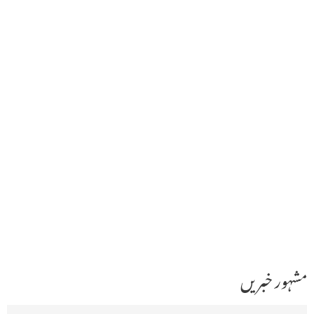
مشہور خبریں