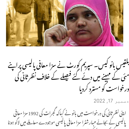
بلقیس بانو کیس۔ سپریم کورٹ نے سزا معافی پالیسی پراپنے
مئی کے مہینے میں دئے گئے فیصلے کے خلاف نظر ثانی کی
درخواست کو مسترد کردیا
دسمبر 17, 2022
اپنی نظر ثانی کی درخواست میں بانو نے کہاکہ گجرات کی 1992سزا معافی
پالیسی کے بجائے مہارشٹرا سزا معافی پالیسی موجودے معاملے میں لاگو ہونا