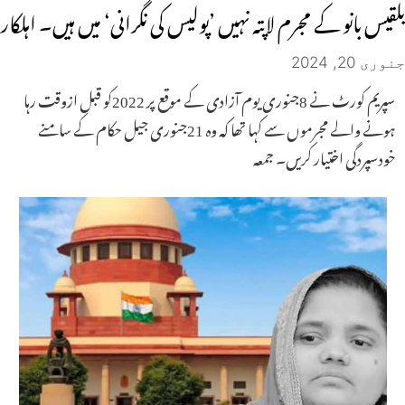
بلقیس بانو کے مجرم لاپتہ نہیں ’پولیس کی نگرانی‘ میں ہیں۔ اہلکار
جنوری 20, 2024
سپریم کورٹ نے 8جنوری یوم آزادی کے موقع پر 2022کو قبل ازوقت رہا
ہونے والے مجرموں سے کہا تھا کہ وہ 21جنوری جیل حکام کے سامنے
خودسپردگی اختیار کریں۔ جمعہ