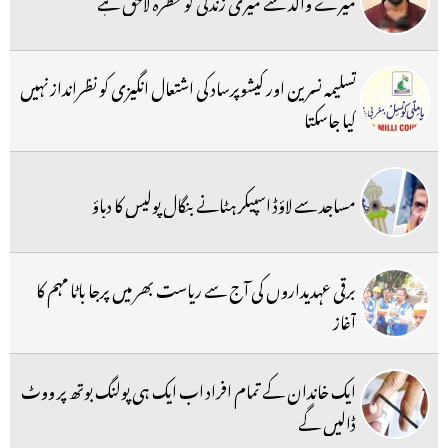
میرے والد سے میری زندگی کو خطرہ لاحق ہے
تسلیمہ نسرین اور کیشوپرساد کی اشتعال انگیزی کو نظرانداز نہیں
کیا جاسکتا
مساجد سے لاؤڈ اسپیکر ہٹانے بنگال پولیس کا دباؤ
برقی عہدیداروں کی آج سے ریاست بھر میں پرجا باٹا مہم کا
آغاز
ایک خاندان کے تمام افراد اب ایک ہی پولنگ بوتھ پر ووٹ
ڈالیں گے