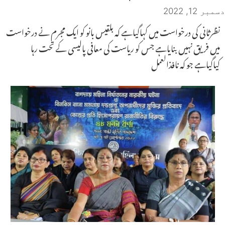
دسمبر 12, 2022
نظرثانی کی درخواست میں کہاگیاہے کہ بلقیس بانو کو ایک مجرم نے درخواست
میں فریق نہیں بنایاہے جس کو ریاست کی معافی پالیسی کے تحت رہا
کیاگیاہے جو کہ نافذالعمل