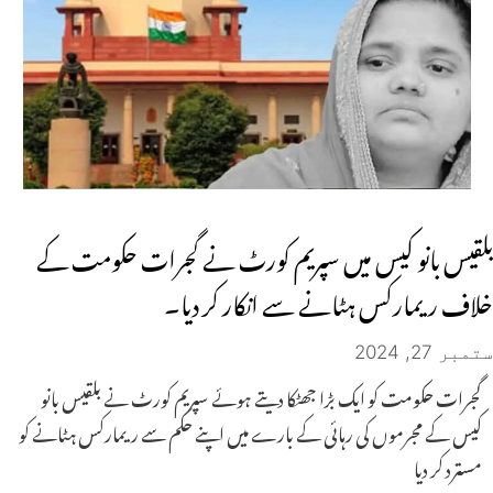
بلقیس بانو کیس میں سپریم کورٹ نے گجرات حکومت کے
خلاف ریمارکس ہٹانے سے انکار کر دیا۔
ستمبر 27, 2024
گجرات حکومت کو ایک بڑا جھٹکا دیتے ہوئے سپریم کورٹ نے بلقیس بانو
کیس کے مجرموں کی رہائی کے بارے میں اپنے حکم سے ریمارکس ہٹانے کو
مسترد کر دیا