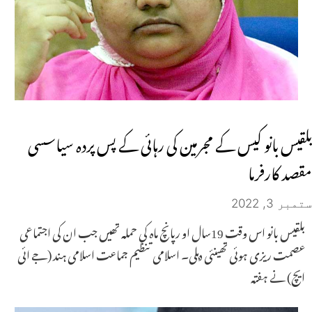
بلقیس بانو کیس کے مجرمین کی رہائی کے پس پردہ سیاسسی
مقصد کارفرما
ستمبر 3, 2022
بلقیس بانو اس وقت 19سال او رپانچ ماہ کی حملہ تھیں جب ان کی اجتماعی
عصمت ریزی ہوئی تھینئی دہلی۔ اسلامی تنظیم جماعت اسلامی ہند (جے ائی
ایچ) نے ہفتہ