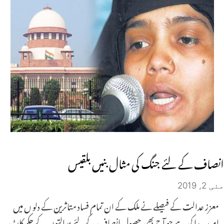
انصاف کے لئے جنگ کی مثال بنیں بلقیس
مئی 2, 2019
معزز عدالت کے فیصلے نے ملک کے ان تمام فساد متاثرین کے دلو ں میں
امید پیدا کی ہے جو آج بھی حصول انصاف کے لئے عدالتوں کے چکر کاٹ