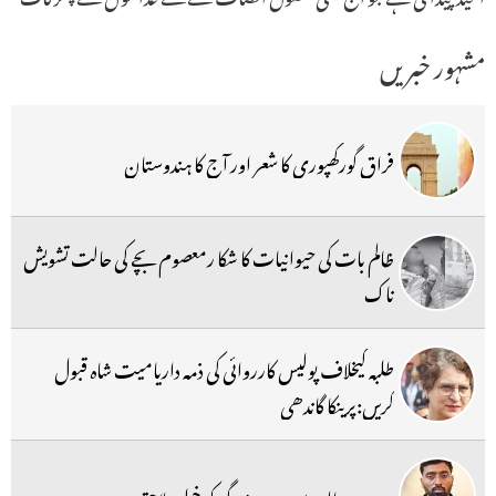
مشہور خبریں
فراق گورکھپوری کا شعر اور آج کا ہندوستان
ظالم بات کی حیوانیات کا شکا رمعصوم بچے کی حالت تشویش
ناک
طلبہ کیخلاف پولیس کارروائی کی ذمہ داریامیت شاہ قبول
کریں:پرینکا گاندھی