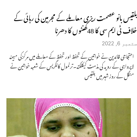
بلقیس بانو عصمت ریزی معاملے کے مجرمین کی رہائی کے
خلاف ٹی ایم سی کا 48گھنٹوں کا دھرنا
ستمبر 6, 2022
احتجاجی قائدین نے خواتین کے تحفظ اور تحفظ کے معاملے میں مرکزکی مبینہ
لاپرواہی کے رویہ کی مذمت کیکلکتہ۔ترنمول کانگریس کے شعبہ خواتین نے
منگل کے روز شہر میں بلقیس