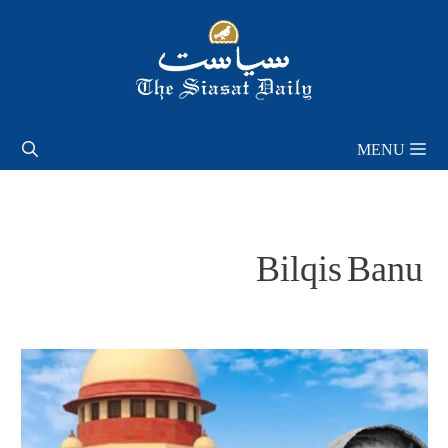
Skip
to
content
MENU
Bilqis Banu