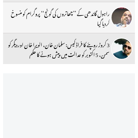
راہول گاندھی کے ’’چھاتروں کی گونج‘‘ پروگرام کو منسوخ
کردیا گیا
3 کروڑ روپئے کا فراڈ کیس: سلمان خان، الویرا خان اوردیگر کو
سمن، 5 اکتوبر کو عدالت میں پیش ہونے کا حکم