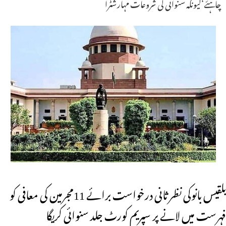
چاہئے‘کیونکہ سنوائی کی شروعات مہارشٹرا
بلقیس بانوکی نظر ثانی درخواست برائے 11مجرمین کی معافی کو
فہرست میں لانے پر سپریم کورٹ جلد سنوائی کریگا