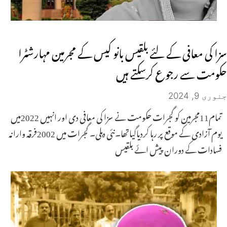
سزا کی معافی کے لئے بلقیس بانو کیس کے مجرمین مہارشٹرا
حکومت سے رجوع کرسکتے ہیں
جنوری 9, 2024
تمام11مجرمین کو گجرات حکومت نے سزا کی معافی دی اور انہیں 2022میں
یوم آزادی کے موقع پر رہا کردیاگیاتھا۔نئی دہلی۔ گجرات میں 2002فرقہ وارانہ
فسادات کے دوران پیش ائے بلقیس