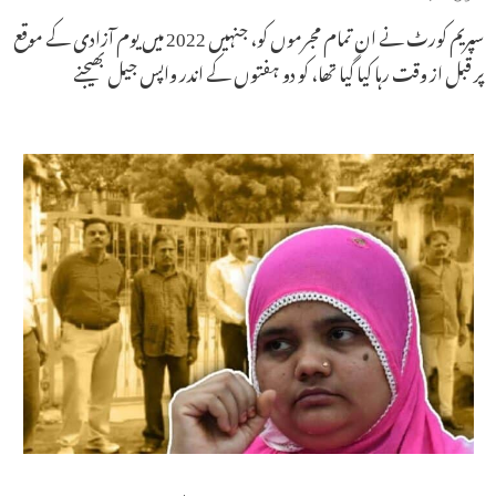
سپریم کورٹ نے ان تمام مجرموں کو، جنہیں 2022 میں یوم آزادی کے موقع
پر قبل از وقت رہا کیا گیا تھا، کو دو ہفتوں کے اندر واپس جیل بھیجنے