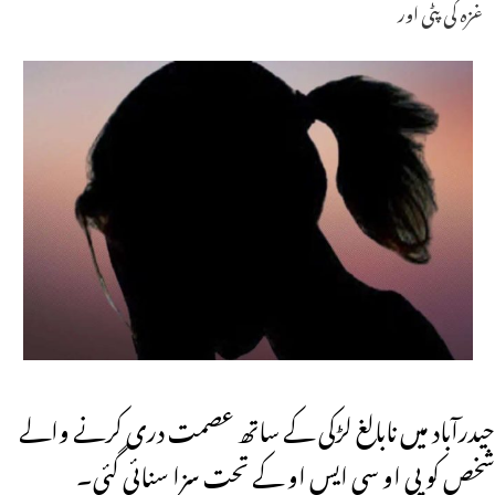
غزہ کی پٹی اور
حیدرآباد میں نابالغ لڑکی کے ساتھ عصمت دری کرنے والے
شخص کو پی او سی ایس او کے تحت سزا سنائی گئی۔