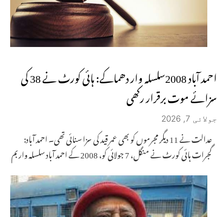
احمد آباد 2008سلسلہ وار دھماکے: ہائی کورٹ نے 38 کی
سزائے موت برقرار رکھی
جولائی 7, 2026
عدالت نے 11 دیگر مجرموں کو بھی عمر قید کی سزا سنائی تھی۔ احمد آباد:
گجرات ہائی کورٹ نے منگل، 7 جولائی کو، 2008 کے احمد آباد سلسلہ وار بم