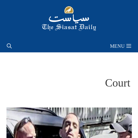
Skip
to
content
MENU
Court