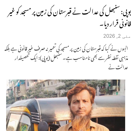
یوپی: سنبھل کی عدالت نے قبرستان کی زمین پر مسجد کو غیر
قانونی قرار دیا۔
مئی 2, 2026
انہوں نے کہا کہ قبرستان کی زمین پر مسجد کی تعمیر نہ صرف غیر قانونی ہے بلکہ
مذہبی نقطہ نظر سے بھی نامناسب ہے۔ سنبھل (یوپی): ایک تحصیلدار
عدالت نے