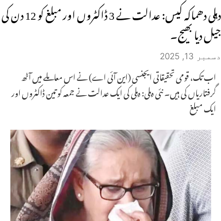
دہلی دھماکہ کیس: عدالت نے 3 ڈاکٹروں اور مبلغ کو 12 دن کی
جیل دیا بھیج۔
دسمبر 13, 2025
اب تک، قومی تحقیقاتی ایجنسی (این آئی اے) نے اس معاملے میں آٹھ
گرفتاریاں کی ہیں۔ نئی دہلی: دہلی کی ایک عدالت نے جمعہ کو تین ڈاکٹروں اور
ایک مبلغ