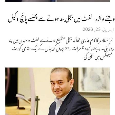
وجئے واڑہ- لفٹ میں بجلی بند ہونے سے پھنسے پانچ وکیل
اپریل 23, 2026
ٹرانسفارمر کا کام جاری تھا کہ بجلی منقطع ہونے سے لفٹ درمیان میں بند
ہوگئی۔ وجئے واڑہ: جمعرات، 23 اپریل کو یہاں کے ایک مقامی کورٹ
کمپلیکس میں بجلی کی