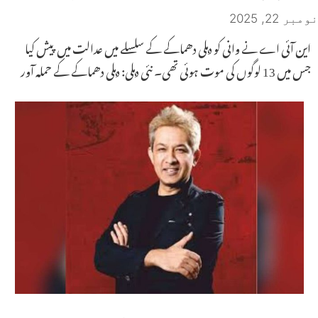
نومبر 22, 2025
این آئی اے نے وانی کو دہلی دھماکے کے سلسلے میں عدالت میں پیش کیا
جس میں 13 لوگوں کی موت ہوئی تھی۔ نئی دہلی: دہلی دھماکے کے حملہ آور