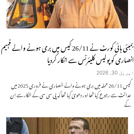
بمبئی ہائی کورٹ نے 26/11 کیس میں بری ہونے والے فہیم
انصاری کو پولیس کلیئرنس سے انکار کردیا
اپریل 30, 2026
کیس 26/11 حملہ میں بری ہونے والے انصاری نے فروری 2025 میں
عدالت سے رجوع کیا تھا اور دعویٰ کیا تھا کہ پی سی سی کے انکار سے ان
کے