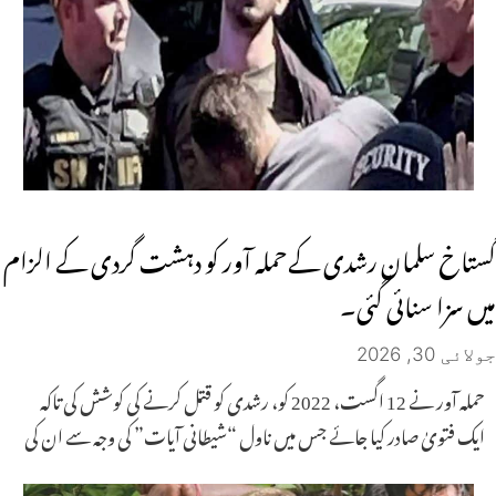
گستاخ سلمان رشدی کےحملہ آور کو دہشت گردی کے الزام
میں سزا سنائی گئی۔
جولائی 30, 2026
حملہ آور نے 12 اگست، 2022 کو، رشدی کو قتل کرنے کی کوشش کی تاکہ
ایک فتویٰ صادر کیا جائے جس میں ناول “شیطانی آیات” کی وجہ سے ان کی