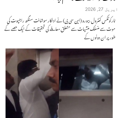
اپریل 27, 2026
نارکوٹکس کنٹرول بیورو (این سی بی) نے اداکار سوشانت سنگھ راجپوت کی
موت سے منسلک منشیات سے متعلق معاملے کی تحقیقات کے ایک حصے کے
طور پر ان دونوں کے