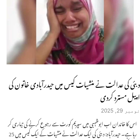
دبئی کی عدالت نے منشیات کیس میں حیدرآبادی خاتون کی
اپیل مسترد کردی
نومبر 29, 2025
اس کا خاندان اب ابوظہبی میں سپریم کورٹ سے رجوع کرنے کی تیاری کر
رہا ہے۔ حیدرآباد: دبئی کی ایک عدالت نے منشیات کے ایک کیس میں 25