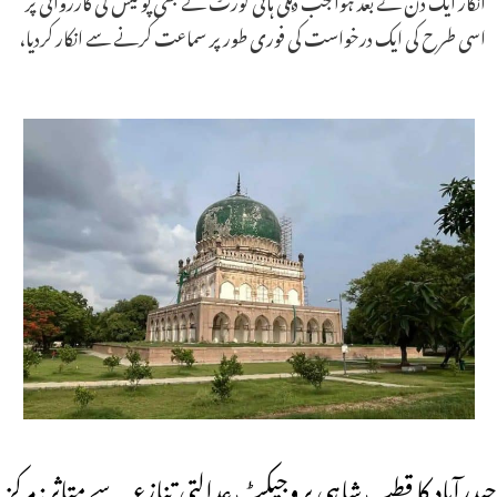
اسی طرح کی ایک درخواست کی فوری طور پر سماعت کرنے سے انکار کردیا،
حیدرآباد کا قطب شاہی پروجیکٹ عدالتی تنازعہ سے متاثر: مرکز