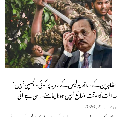
مظاہرین کے ساتھ پولیس کے رویہ پر کوئی دلچسپی نہیں‘
عدالت کا وقت ضائع نہیں ہونا چاہئے۔ سی جے ائی
جولائی 22, 2026
انکار ایک دن کے بعد ہوا جب دہلی ہائی کورٹ نے بھی پولیس کی کارروائی پر