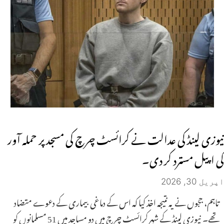
نیوزی لینڈ کی عدالت نے کرائسٹ چرچ کی مسجد پر حملہ آور
کی اپیل مسترد کر دی۔
اپریل 30, 2026
تاہم، ججوں نے یہ نتیجہ اخذ کیا کہ اس کے دماغی بیماری کے دعوے متضاد
تھے۔ نیوزی لینڈ کے شہر کرائسٹ چرچ میں دو مساجد میں 51 مسلمانوں کو