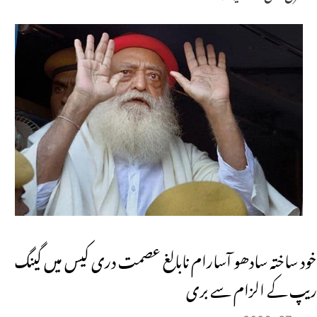
خود ساختہ سادھو آسارام ​​نابالغ عصمت دری کیس میں گینگ
ریپ کے الزام سے بری