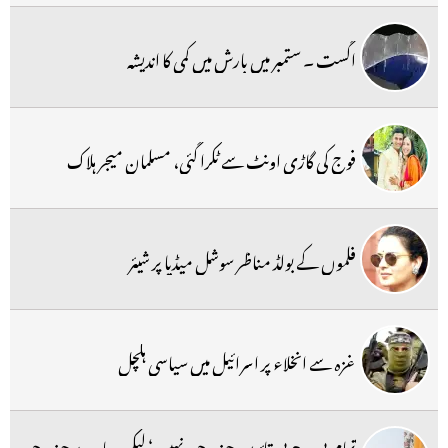
اگست ۔ ستمبر میں بارش میں کمی کا اندیشہ
فوج کی گاڑی اونٹ سے ٹکرا گئی، مسلمان میجر ہلاک
فلموں کے بولڈ مناظر سوشل میڈیا پر شیئر
غزہ سے انخلاء پر اسرائیل میں سیاسی ہلچل
تمام بی جے پی قائدین چندہ چور نہیں ‘ لیکن سارے چندہ چور