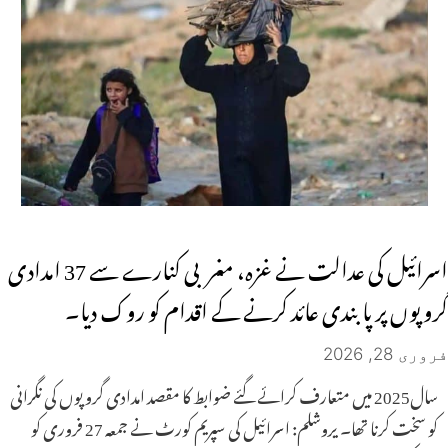
اسرائیل کی عدالت نے غزہ، مغربی کنارے سے 37 امدادی
گروپوں پر پابندی عائد کرنے کے اقدام کو روک دیا۔
فروری 28, 2026
سال2025 میں متعارف کرائے گئے ضوابط کا مقصد امدادی گروپوں کی نگرانی
کو سخت کرنا تھا۔ یروشلم: اسرائیل کی سپریم کورٹ نے جمعہ 27 فروری کو