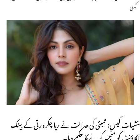
گولی
منشیات کیس: ممبئی کی عدالت نے ریا چکرورتی کے بینک
اکاؤنٹ کو منجمد کرنے کا حکم دیا۔