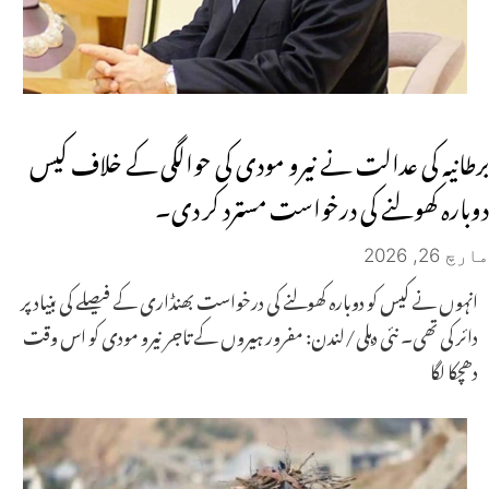
برطانیہ کی عدالت نے نیرو مودی کی حوالگی کے خلاف کیس
دوبارہ کھولنے کی درخواست مسترد کر دی۔
مارچ 26, 2026
انہوں نے کیس کو دوبارہ کھولنے کی درخواست بھنڈاری کے فیصلے کی بنیاد پر
دائر کی تھی۔ نئی دہلی/لندن: مفرور ہیروں کے تاجر نیرو مودی کو اس وقت
دھچکا لگا