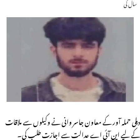
سال کی
دہلی حملہ آور کے معاون جاسر وانی نے وکیلوں سے ملاقات
کے لیے این آئی اے عدالت سے اجازت طلب کی۔