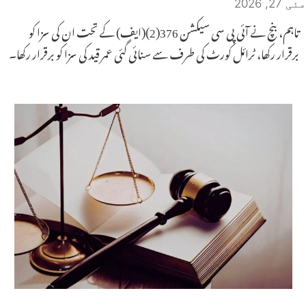
مئی 27, 2026
تاہم، بنچ نے آئی پی سی سیکشن 376(2)(ایف) کے تحت ان کی سزا کو
برقرار رکھا، ٹرائل کورٹ کی طرف سے سنائی گئی عمر قید کی سزا کو برقرار رکھا۔