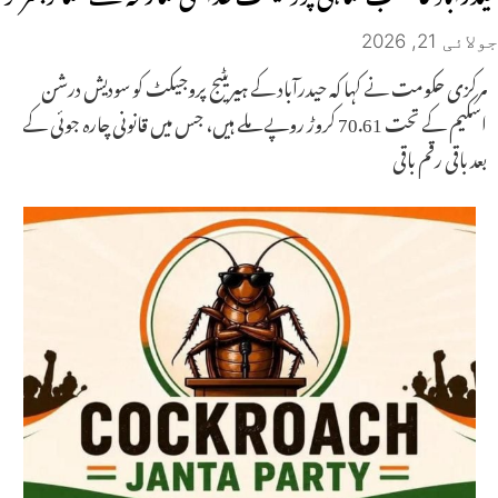
جولائی 21, 2026
مرکزی حکومت نے کہا کہ حیدرآباد کے ہیریٹیج پروجیکٹ کو سودیش درشن
اسکیم کے تحت 70.61 کروڑ روپے ملے ہیں، جس میں قانونی چارہ جوئی کے
بعد باقی رقم باقی