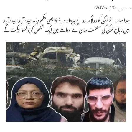
دسمبر 20, 2025
عدالت نے لڑکی کو دو لاکھ روپے ہرجانہ دینے کا بھی حکم دیا۔ حیدرآباد: حیدرآباد
میں نابالغ لڑکی کی عصمت دری کے معاملے میں ایک شخص کو پوکسو ایکٹ کے