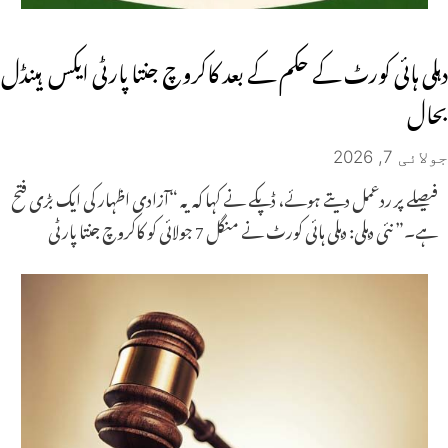
دہلی ہائی کورٹ کے حکم کے بعد کاکروچ جنتا پارٹی ایکس ہینڈل
بحال
جولائی 7, 2026
فیصلے پر ردعمل دیتے ہوئے، ڈپکے نے کہا کہ یہ “آزادی اظہار کی ایک بڑی فتح
ہے۔” نئی دہلی: دہلی ہائی کورٹ نے منگل 7 جولائی کو کاکروچ جنتا پارٹی