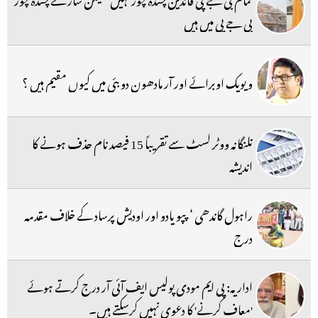
بی جے پی میں ہیں
ویویک اوبرائے اور آر مادھون دوبئی میں کیوں مقیم ہیں ؟
تلنگانہ ووٹر لسٹ سے تقریباً 15 فیصد نام حذف ہونے کا
اندیشہ
راہول گاندھی ‘ پپو یادو اور اودیش پرساد کے خلاف مقدمہ
درج
اداریہ: پی ایم مودی پولیس ایف آئی آر درج کرتے ہوئے
'معاف کرنے' کا دعوی نہیں کرسکتے ہیں۔