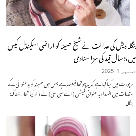
بنگلہ دیش کی عدالت نے شیخ حسینہ کو اراضی اسکینڈل کیس
میں 5 سال قید کی سزا سنادی
دسمبر 1, 2025
رپورٹ میں کہا گیا ہے کہ یہ چوتھا فیصلہ ہے جس میں حسینہ کو بدعنوانی کے
مقدمات میں انسداد بدعنوانی کمیشن (اے سی سی) نے دائر کیا تھا۔ ڈھاکہ:
بنگلہ