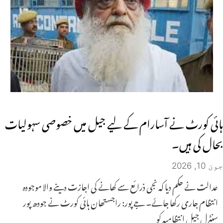
ہائی کورٹ نے آسارام ​​کے لیے جیل میں خصوصی سہولیات
بحال کی ہیں۔
جون 10, 2026
عدالت نے حکم دیا کہ نجی ذرائع سے کھانے کی اجازت دینے والا موجودہ
انتظام جاری رکھا جائے۔ جے پور: راجستھان ہائی کورٹ نے جودھ پور
سنٹرل جیل انتظامیہ کو