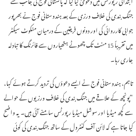
ابتدائی رپورٹس میں دعویٰ کیا گیا کہ پاکستانی فوج کی جانب سے
جنگ بندی کی خلاف ورزی کے بعد ہندوستانی فوج نے بھرپور
جوابی کارروائی کی اور دونوں فریقین کے درمیان منکوٹ سیکٹر
میں تقریباً 15 منٹ تک چھوٹے ہتھیاروں سے فائرنگ کا تبادلہ
جاری رہا۔
تاہم، ہندوستانی فوج نے ایسے دعوؤں کی تردید کرتے ہوئے کہا،
“پونچھ کے علاقے میں جنگ بندی کی خلاف ورزیوں کے حوالے
سے کچھ میڈیا اور سوشل میڈیا رپورٹس سامنے آئی ہیں۔ یہ واضح
کیا جاتا ہے کہ لائن آف کنٹرول کے ساتھ جنگ بندی کی کوئی