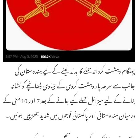
پہلگام دہشت گردانہ حملے کا بدلہ لینے کے لیے ہندوستان کی
جانب سے سرحد پار دہشت گردی کے بنیادی ڈھانچے کو نشانہ
بنانے کے لیے میزائل حملے کیے جانے کے بعد 7 اور 10 مئی کے
درمیان ہندوستانی اور پاکستانی فوجوں میں شدید جھڑپیں ہوئیں۔
تاہم دونوں ممالک کے درمیان سمجھوتہ ہونے کے بعد سرحدی