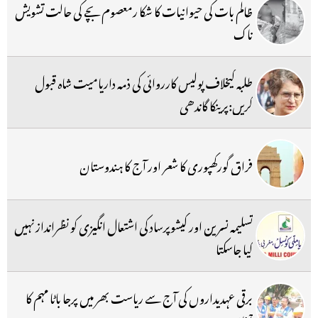
ظالم بات کی حیوانیات کا شکا رمعصوم بچے کی حالت تشویش
ناک
طلبہ کیخلاف پولیس کارروائی کی ذمہ داریامیت شاہ قبول
کریں:پرینکا گاندھی
فراق گورکھپوری کا شعر اور آج کا ہندوستان
تسلیمہ نسرین اور کیشوپرساد کی اشتعال انگیزی کو نظرانداز نہیں
کیا جاسکتا
برقی عہدیداروں کی آج سے ریاست بھر میں پرجا باٹا مہم کا