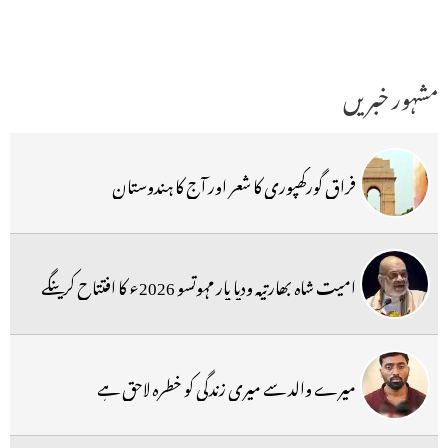
مشہور خبریں
فراق گورکھپوری کا شعر اور آج کا ہندوستان
امیت شاہ بھارتیہ ودیا پار مہوتسو 2026ء کا افتتاح کرینگے
میرے والد سے میری زندگی کو خطرہ لاحق ہے