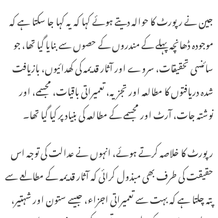
جین نے رپورٹ کا حوالہ دیتے ہوئے کہا کہ یہ کہا جا سکتا ہے کہ
موجودہ ڈھانچہ پہلے کے مندروں کے حصوں سے بنایا گیا تھا، جو
سائنسی تحقیقات، سروے اور آثار قدیمہ کی کھدائیوں، بازیافت
شدہ دریافتوں کا مطالعہ اور تجزیہ، تعمیراتی باقیات، مجسمے، اور
نوشتہ جات، آرٹ اور مجسمے کے مطالعہ کی بنیاد پر کیا گیا تھا۔
رپورٹ کا خلاصہ کرتے ہوئے، انہوں نے عدالت کی توجہ اس
حقیقت کی طرف بھی مبذول کرائی کہ آثار قدیمہ کے مطالعے سے
پتہ چلتا ہے کہ بہت سے تعمیراتی اجزاء، جیسے ستون اور شہتیر،