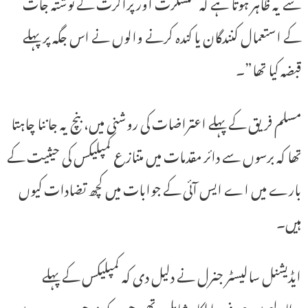
سے یہ ظاہر ہوتا ہے کہ سنسکرت اور پراکرت کے نوشتہ جات
کے استعمال کنندگان یا کندہ کرنے والوں نے اس جگہ پر پہلے
قبضہ کیا تھا”۔
مسلم فریق کے پہلے اعتراضات کی روشنی میں، بنچ یہ جاننا چاہتا
تھا کہ برسوں سے دائر مقدمات میں متنازع کمپلیکس کی حیثیت کے
بارے میں اے ایس آئی کے جوابات میں کچھ تضادات کیوں
ہیں۔
ایڈیشنل سالیسٹر جنرل نے دلیل دی کہ کمپلیکس کے پہلے
مطالعے میں صرف اہلکار شامل تھے، جب کہ موجودہ سروے میں