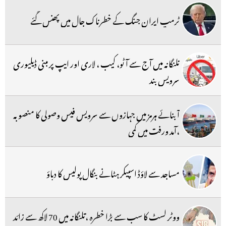
ٹرمپ ایران جنگ کے خطرناک جال میں پھنس گئے
تلنگانہ میں آج سے آٹو، کیب ، لاری اور ایپ پر مبنی ڈیلیوری
سرویس بند
آبنائے ہرمز میں جہازوں سے سرویس فیس وصولی کا منصوبہ
،آمد ورفت میں کمی
مساجد سے لاؤڈ اسپیکر ہٹانے بنگال پولیس کا دباؤ
ووٹر لسٹ کا سب سے بڑا خطرہ ،تلنگانہ میں 70 لاکھ سے زائد