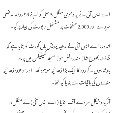
اے ایس آئی نے یہ دعویٰ منگل 5 مئی کو اپنے 98 روزہ سائنسی
سروے اور 2,000 صفحات پر مشتمل رپورٹ کی بنیاد پر کیا۔
اندور: اے ایس آئی نے مدھیہ پردیش ہائی کورٹ کو بتایا ہے کہ
متنازعہ بھوج شالا مندر-کمل مولا مسجد کمپلیکس میں پرمارا
بادشاہوں کے دور کا ایک بڑا ڈھانچہ موجود تھا، اور موجودہ ڈھانچہ
مندروں کی باقیات سے بنایا گیا تھا۔
آرکیالوجیکل سروے آف انڈیا (اے ایس آئی) نے منگل 5