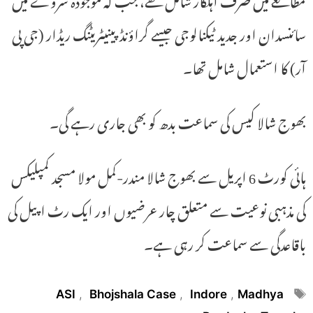
سائنسدان اور جدید ٹیکنالوجی جیسے گراؤنڈ پینیٹریٹنگ ریڈار (جی پی
آر) کا استعمال شامل تھا۔
بھوج شالا کیس کی سماعت بدھ کو بھی جاری رہے گی۔
ہائی کورٹ 6 اپریل سے بھوج شالا مندر-کمل مولا مسجد کمپلیکس
کی مذہبی نوعیت سے متعلق چار عرضیوں اور ایک رٹ اپیل کی
باقاعدگی سے سماعت کر رہی ہے۔
Tags
ASI
,
Bhojshala Case
,
Indore
,
Madhya