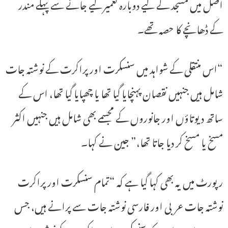
اصل میں مسجد کے لیے دوبارہ تعمیر کیے جانے سے پہلے مندر
کے ڈھانچے کا حصہ تھے۔
“اس منتقلی کے شواہد میں سنسکرت اور پراکرت کے نوشتہ جات
شامل ہیں جنہیں نقصان پہنچایا گیا تھا یا چھپایا گیا تھا، اس کے
ساتھ دیوتاؤں اور جانوروں کے مجسمے بھی شامل ہیں جنہیں اکثر
مسخ یا مسخ کر دیا جاتا تھا،” جین نے کہا۔
رپورٹ میں یہ بھی کہا گیا ہے کہ “تمام سنسکرت اور پراکرت
نوشتہ جات عربی اور فارسی نوشتہ جات سے پرانے ہیں، جس