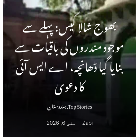
بھوج شالا کیس: پہلے سے
موجود مندروں کی باقیات سے
بنایا گیا ڈھانچہ، اے ایس آئی
کا دعویٰ
Top Stories
,
ہندوستان
Zabi
مئی 6, 2026