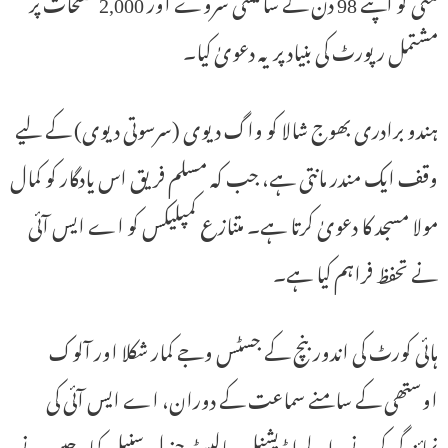
مئی کو اپنے 98 دن کے سائنسی سروے اور 2,000 صفحات پر
مشتمل رپورٹ کی بنیاد پر یہ دعویٰ کیا۔
ہندو برادری بھوج شالا کو واگ دیوی (سرسوتی دیوی) کے لیے
وقف ایک مندر مانتی ہے، جب کہ مسلم فریق اس یادگار کو کمال
مولا مسجد کا دعویٰ کرتا ہے۔ متنازع کمپلیکس کو اے ایس آئی
نے تحفظ فراہم کیا ہے۔
ہائی کورٹ کی اندور بنچ کے جسٹس وجے کمار شکلا اور آلوک
اوستھی کے سامنے سماعت کے دوران، اے ایس آئی کی
نمائندگی کرنے والے ایڈیشنل سالیسٹر جنرل سنیل کمار جین نے