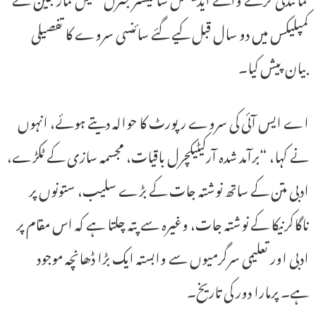
کمپلیکس میں دو سال قبل کیے گئے سائنسی سروے کا تفصیلی
بیان پیش کیا۔
اے ایس آئی کی سروے رپورٹ کا حوالہ دیتے ہوئے، انہوں
نے کہا، “برآمد شدہ آرکیٹیکچرل باقیات، مجسمہ سازی کے ٹکڑے،
ادبی متن کے ساتھ نوشتہ جات کے بڑے سلیب، ستونوں پر
ناگاکرنیکا کے نوشتہ جات، وغیرہ سے پتہ چلتا ہے کہ اس مقام پر
ادبی اور تعلیمی سرگرمیوں سے وابستہ ایک بڑا ڈھانچہ موجود
ہے۔ پرمارا دور کی تاریخ۔