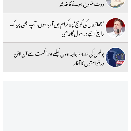
ووٹ منسوخ ہونے کا خدشہ
’چھاتروں کی گونج‘پروگرام میں آ رہا ہوں، آپ بھی پریاگ
راج آئیے :راہول گاندھی
پولیس کی 7437 جائیدادوں کیلئے 19اگست سے آن لائن
درخواستوں کا آغاز